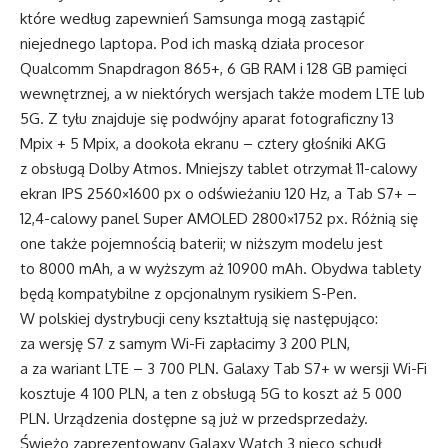
które według zapewnień Samsunga mogą zastąpić
niejednego laptopa. Pod ich maską działa procesor
Qualcomm Snapdragon 865+, 6 GB RAM i 128 GB pamięci
wewnętrznej, a w niektórych wersjach także modem LTE lub
5G. Z tyłu znajduje się podwójny aparat fotograficzny 13
Mpix + 5 Mpix, a dookoła ekranu – cztery głośniki AKG
z obsługą Dolby Atmos. Mniejszy tablet otrzymał 11-calowy
ekran IPS 2560×1600 px o odświeżaniu 120 Hz, a Tab S7+ –
12,4-calowy panel Super AMOLED 2800×1752 px. Różnią się
one także pojemnością baterii; w niższym modelu jest
to 8000 mAh, a w wyższym aż 10900 mAh. Obydwa tablety
będą kompatybilne z opcjonalnym rysikiem S-Pen.
W polskiej dystrybucji ceny kształtują się następująco:
za wersję S7 z samym Wi-Fi zapłacimy 3 200 PLN,
a za wariant LTE – 3 700 PLN. Galaxy Tab S7+ w wersji Wi-Fi
kosztuje 4 100 PLN, a ten z obsługą 5G to koszt aż 5 000
PLN. Urządzenia dostępne są już w przedsprzedaży.
Świeżo zaprezentowany Galaxy Watch 3 nieco schudł