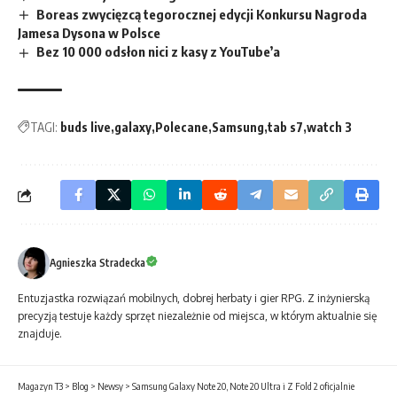
Boreas zwycięzcą tegorocznej edycji Konkursu Nagroda
Jamesa Dysona w Polsce
Bez 10 000 odsłon nici z kasy z YouTube’a
TAGI:
buds live
galaxy
Polecane
Samsung
tab s7
watch 3
Agnieszka Stradecka
Entuzjastka rozwiązań mobilnych, dobrej herbaty i gier RPG. Z inżynierską
precyzją testuje każdy sprzęt niezależnie od miejsca, w którym aktualnie się
znajduje.
Magazyn T3
>
Blog
>
Newsy
>
Samsung Galaxy Note 20, Note 20 Ultra i Z Fold 2 oficjalnie