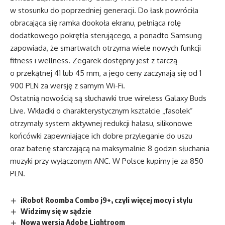
w stosunku do poprzedniej generacji. Do łask powróciła
obracająca się ramka dookoła ekranu, pełniąca rolę
dodatkowego pokrętła sterującego, a ponadto Samsung
zapowiada, że smartwatch otrzyma wiele nowych funkcji
fitness i wellness. Zegarek dostępny jest z tarczą
o przekątnej 41 lub 45 mm, a jego ceny zaczynają się od 1
900 PLN za wersję z samym Wi-Fi.
Ostatnią nowością są słuchawki true wireless Galaxy Buds
Live. Wkładki o charakterystycznym kształcie „fasolek”
otrzymały system aktywnej redukcji hałasu, silikonowe
końcówki zapewniające ich dobre przyleganie do uszu
oraz baterię starczającą na maksymalnie 8 godzin słuchania
muzyki przy wyłączonym ANC. W Polsce kupimy je za 850
PLN.
iRobot Roomba Combo j9+, czyli więcej mocy i stylu
Widzimy się w sądzie
Nowa wersja Adobe Lightroom