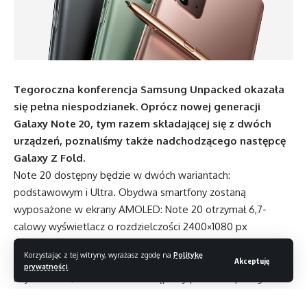
Tegoroczna konferencja Samsung Unpacked okazała
się pełna niespodzianek. Oprócz nowej generacji
Galaxy Note 20, tym razem składającej się z dwóch
urządzeń, poznaliśmy także nadchodzącego następcę
Galaxy Z Fold.
Note 20 dostępny będzie w dwóch wariantach:
podstawowym i Ultra. Obydwa smartfony zostaną
wyposażone w ekrany AMOLED: Note 20 otrzymał 6,7-
calowy wyświetlacz o rozdzielczości 2400×1080 px
i odświeżaniu 60 Hz, a Ultra – lekko zakrzywiony panel 6,9
Korzystając z tej witryny, wyrażasz zgodę na
Politykę
cala 3088×1440 px 120 Hz. Wewnątrz znajdziemy procesor
Akceptuję
prywatności
.
Exynos 990 (standardowo zastąpiony przez Snapdragona
865+ na rynku amerykańskim). Wariant podstawowy działa