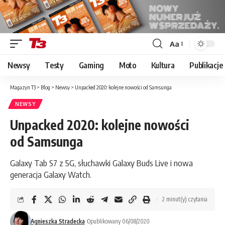
Aa
Font
Resizer
Newsy
Testy
Gaming
Moto
Kultura
Publikacje
Magazyn T3
>
Blog
>
Newsy
>
Unpacked 2020: kolejne nowości od Samsunga
NEWSY
Unpacked 2020: kolejne nowości
od Samsunga
Galaxy Tab S7 z 5G, słuchawki Galaxy Buds Live i nowa
generacja Galaxy Watch.
2 minut(y) czytania
Agnieszka Stradecka
Opublikowany 06/08/2020