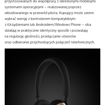
przystosowanych do współpracy z określonymi mobilnymi
systemami operacyjnymi – realizowanej poprzez
wbudowanego w przewód pilota. Kupujący może zatem
wybrać wersję z kontrolerem kompatybilnym
z iUrządzeniami lub Androidem/Windows Phone – oba
działają w praktycznie identyczny sposób i pozwalają
na regulację głośności, przełączanie utworów
oraz odbieranie przychodzących połączeń telefonicznych.