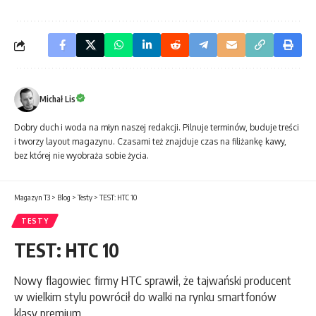
Michał Lis
Dobry duch i woda na młyn naszej redakcji. Pilnuje terminów, buduje treści
i tworzy layout magazynu. Czasami też znajduje czas na filiżankę kawy,
bez której nie wyobraża sobie życia.
Magazyn T3
>
Blog
>
Testy
>
TEST: HTC 10
TESTY
TEST: HTC 10
Nowy flagowiec firmy HTC sprawił, że tajwański producent
w wielkim stylu powrócił do walki na rynku smartfonów
klasy premium.