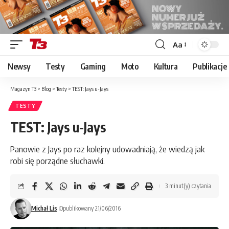
Aa
Font
Resizer
Newsy
Testy
Gaming
Moto
Kultura
Publikacje
Magazyn T3
>
Blog
>
Testy
>
TEST: Jays u-Jays
TESTY
TEST: Jays u-Jays
Panowie z Jays po raz kolejny udowadniają, że wiedzą jak
robi się porządne słuchawki.
3 minut(y) czytania
Michał Lis
Opublikowany 21/06/2016