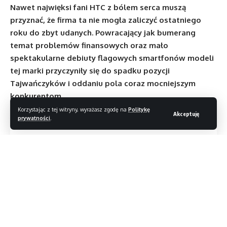
N
awet najwięksi fani HTC z bólem serca muszą
przyznać, że firma ta nie mogła zaliczyć ostatniego
roku do zbyt udanych. Powracający jak bumerang
temat problemów finansowych oraz mało
spektakularne debiuty flagowych smartfonów modeli
tej marki przyczyniły się do spadku pozycji
Tajwańczyków i oddaniu pola coraz mocniejszym
konkurentom.
Korzystając z tej witryny, wyrażasz zgodę na
Politykę
Akceptuję
Spis treści
prywatności
.
ZMIANY, ZMIANY
DŹWIĘCZNY MOCARZ
SPECYFIKACJA
Po premierze modelu One M9 oraz łudząco podobnego
do iPhone’a smartfona A9 wielu obserwatorów branży
zaczęło się zastanawiać czy inżynierów HTC nie dopadł