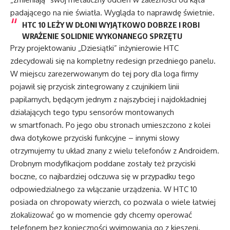
padającego na nie światła. Wygląda to naprawdę świetnie.
HTC 10 LEŻY W DŁONI WYJĄTKOWO DOBRZE I ROBI
WRAŻENIE SOLIDNIE WYKONANEGO SPRZĘTU
Przy projektowaniu „Dziesiątki” inżynierowie HTC
zdecydowali się na kompletny redesign przedniego panelu.
W miejscu zarezerwowanym do tej pory dla loga firmy
pojawił się przycisk zintegrowany z czujnikiem linii
papilarnych, będącym jednym z najszybciej i najdokładniej
działających tego typu sensorów montowanych
w smartfonach. Po jego obu stronach umieszczono z kolei
dwa dotykowe przyciski funkcyjne – innymi słowy
otrzymujemy tu układ znany z wielu telefonów z Androidem.
Drobnym modyfikacjom poddane zostały też przyciski
boczne, co najbardziej odczuwa się w przypadku tego
odpowiedzialnego za włączanie urządzenia. W HTC 10
posiada on chropowaty wierzch, co pozwala o wiele łatwiej
zlokalizować go w momencie gdy chcemy operować
telefonem bez konieczności wyjmowania go z kieszeni.