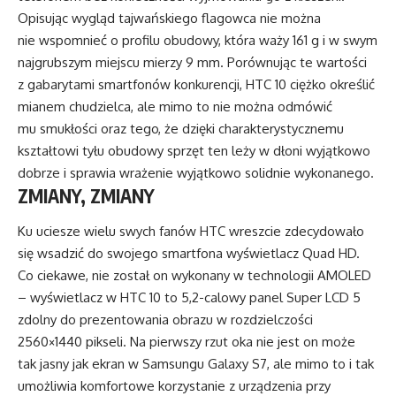
Opisując wygląd tajwańskiego flagowca nie można
nie wspomnieć o profilu obudowy, która waży 161 g i w swym
najgrubszym miejscu mierzy 9 mm. Porównując te wartości
z gabarytami smartfonów konkurencji, HTC 10 ciężko określić
mianem chudzielca, ale mimo to nie można odmówić
mu smukłości oraz tego, że dzięki charakterystycznemu
kształtowi tyłu obudowy sprzęt ten leży w dłoni wyjątkowo
dobrze i sprawia wrażenie wyjątkowo solidnie wykonanego.
ZMIANY, ZMIANY
Ku uciesze wielu swych fanów HTC wreszcie zdecydowało
się wsadzić do swojego smartfona wyświetlacz Quad HD.
Co ciekawe, nie został on wykonany w technologii AMOLED
– wyświetlacz w HTC 10 to 5,2-calowy panel Super LCD 5
zdolny do prezentowania obrazu w rozdzielczości
2560×1440 pikseli. Na pierwszy rzut oka nie jest on może
tak jasny jak ekran w Samsungu Galaxy S7, ale mimo to i tak
umożliwia komfortowe korzystanie z urządzenia przy