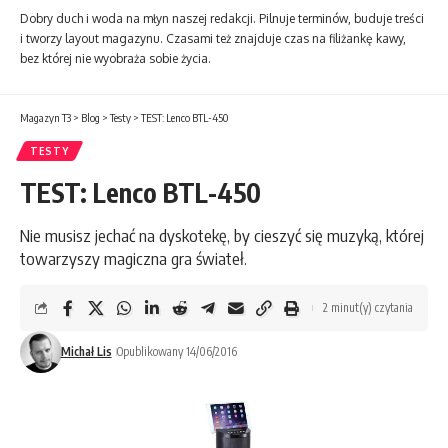
Dobry duch i woda na młyn naszej redakcji. Pilnuje terminów, buduje treści
i tworzy layout magazynu. Czasami też znajduje czas na filiżankę kawy,
bez której nie wyobraża sobie życia.
Magazyn T3
>
Blog
>
Testy
>
TEST: Lenco BTL-450
TESTY
TEST: Lenco BTL-450
Nie musisz jechać na dyskotekę, by cieszyć się muzyką, której
towarzyszy magiczna gra świateł.
2 minut(y) czytania
Michał Lis
Opublikowany 14/06/2016