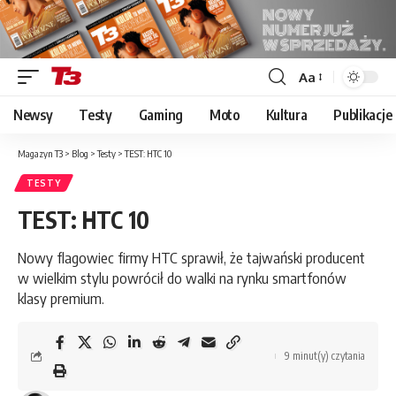
Aa
Font
Resizer
Newsy
Testy
Gaming
Moto
Kultura
Publikacje
Magazyn T3
>
Blog
>
Testy
>
TEST: HTC 10
TESTY
TEST: HTC 10
Nowy flagowiec firmy HTC sprawił, że tajwański producent
w wielkim stylu powrócił do walki na rynku smartfonów
klasy premium.
9 minut(y) czytania