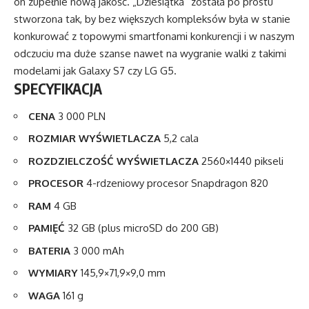
on zupełnie nową jakość. „Dziesiątka” została po prostu
stworzona tak, by bez większych kompleksów była w stanie
konkurować z topowymi smartfonami konkurencji i w naszym
odczuciu ma duże szanse nawet na wygranie walki z takimi
modelami jak Galaxy S7 czy LG G5.
SPECYFIKACJA
C
ENA
3 000 PLN
ROZMIAR WYŚWIETLACZA
5,2 cala
ROZDZIELCZOŚĆ WYŚWIETLACZA
2560×1440 pikseli
PROCESOR
4-rdzeniowy procesor Snapdragon 820
RAM
4 GB
PAMIĘĆ
32 GB (plus microSD do 200 GB)
BATERIA
3 000 mAh
WYMIARY
145,9×71,9×9,0 mm
WAGA
161 g