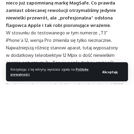
nieco już zapomnianą markę MagSafe. Co prawda
zamiast obiecanej rewolucji otrzymaliśmy jedynie
niewielki przewrót, ale „profesjonalna” odsłona
flagowca Apple i tak robi piorunujące wrażenie.
W stosunku do testowanego w tym numerze „T3”
iPhone’a 12, wersja Pro zmieniła się tylko nieznacznie.
Najważniejszą różnicę stanowi aparat, tutaj wyposażony
w dodatkowy teleobiektyw 12 Mpix o dość niewielkim
zoomie optycznym 2x. Ten na pozór drobny szczegół
Korzystając z tej witryny, wyrażasz zgodę na
Politykę
zamienia smartfona w całkiem niezły sprzęt do fotografii
Akceptuję
prywatności
.
portretowej.
Bardziej przełomowym dodatkiem okazał się skaner LiDAR,
służący do przestrzennej lokalizacji obiektów na zdjęciu.
Czujnik ten skutecznie przyspiesza autofokusowanie
w słabym oświetleniu i umożliwia realistyczne oddanie głębi
sceny nawet w przypadkach, gdy korzystamy z trybu
Czytaj dalej
nocnego. Aktualizacja do iOS 14.2 umożliwia skorzystanie
z niego w aplikacji
Lupa
. To także fajny dodatek dla aplikacji