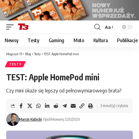
Aa
Font
Resizer
Newsy
Testy
Gaming
Moto
Kultura
Publikacje
Magazyn T3
>
Blog
>
Testy
>
TEST: Apple HomePod mini
TESTY
TEST: Apple HomePod mini
Czy mini okaże się lepszy od pełnowymiarowego brata?
3 minut(y) czytania
Marcin Kubicki
Opublikowany 22/12/2020