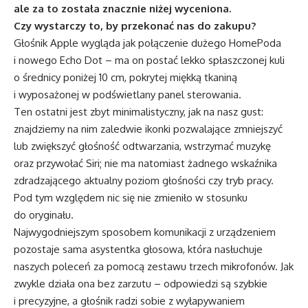
ale za to została znacznie niżej wyceniona.
Czy wystarczy to, by przekonać nas do zakupu?
Głośnik Apple wygląda jak połączenie dużego HomePoda
i nowego Echo Dot – ma on postać lekko spłaszczonej kuli
o średnicy poniżej 10 cm, pokrytej miękką tkaniną
i wyposażonej w podświetlany panel sterowania.
Ten ostatni jest zbyt minimalistyczny, jak na nasz gust:
znajdziemy na nim zaledwie ikonki pozwalające zmniejszyć
lub zwiększyć głośność odtwarzania, wstrzymać muzykę
oraz przywołać Siri; nie ma natomiast żadnego wskaźnika
zdradzającego aktualny poziom głośności czy tryb pracy.
Pod tym względem nic się nie zmieniło w stosunku
do oryginału.
Najwygodniejszym sposobem komunikacji z urządzeniem
pozostaje sama asystentka głosowa, która nasłuchuje
naszych poleceń za pomocą zestawu trzech mikrofonów. Jak
zwykle działa ona bez zarzutu – odpowiedzi są szybkie
i precyzyjne, a głośnik radzi sobie z wyłapywaniem