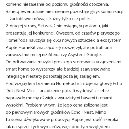
komend niezależnie od poziomu głośności otoczenia.
Barierą ewentualnie niezmiennie pozostaje język komunikacji
– żartobliwie mówiąc: każdy tylko nie polski.
Z drugiej strony, Siri wciąż nie osiągnęła poziomu, jaki
prezentują jej konkurenci. Owszem, od czasów pierwszego
HomePoda nauczyła się kilku nowych sztuczek, a ekosystem
Apple HomeKit znacząco się rozszerzył, ale potrafi ona
zauważalnie mniej niż Alexa czy Asystent Google.
Do odtwarzania muzyki i prostego sterowania urządzeniami
smart home to wystarczy, ale bardziej zaawansowane
integracje niestety pozostają poza jej zasięgiem.
Pod względem brzmienia HomePod mini bije na głowę Echo
Dot i Nest Mini – urządzenie potrafi wydobyć z siebie
naprawdę mocny dźwięk z wyrazistymi basami i tonami
wysokimi. Problem w tym, że jego cena zbliżona jest
do pełnowymiarowych głośników Echo i Nest. Mimo
to scena dźwiękowa w propozycji Apple jest dość szeroka
jak na sprzęt tych wymiarów, więc pod tym względem