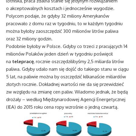
lotniska, praca zdalna stanie się jedynym rozwiązaniem
o akceptowalnych kosztach i jednocześnie wygodzie.
Polycom podaje, że gdyby 32 miliony Amerykanów
pracowało z domu raz w tygodniu, to w każdym tygodniu
można byłoby zaoszczędzić 300 milionów litrów paliwa
oraz 32 miliony godzin.
Podobnie byłoby w Polsce. Gdyby co trzeci z pracujących 14
milionów Polaków jeden dzień w tygodniu poświęcił
na
telepracę
, rocznie oszczędzilibyśmy 2,5 miliarda litrów
paliwa. Gdyby udało nam się dojść do takiego stanu w ciągu
5 lat, na paliwie można by oszczędzić kilkanaście miliardów
złotych rocznie. Dokładnej wartości nie da się przewidzieć
zw względu na zmianę cen paliw. Wiadomo jednak, że będą
drożały – według Międzynarodowej Agencji Energetycznej
(IEA) do 2015 roku cena ropy wzrośnie o jedną czwartą.