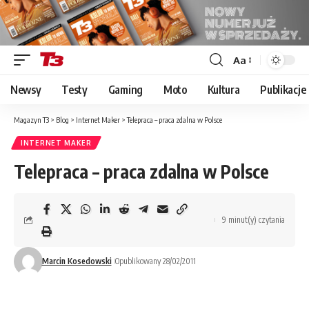
Aa
Font
Resizer
Newsy
Testy
Gaming
Moto
Kultura
Publikacje
Magazyn T3
>
Blog
>
Internet Maker
>
Telepraca – praca zdalna w Polsce
INTERNET MAKER
Telepraca – praca zdalna w Polsce
9 minut(y) czytania
Marcin Kosedowski
Opublikowany 28/02/2011