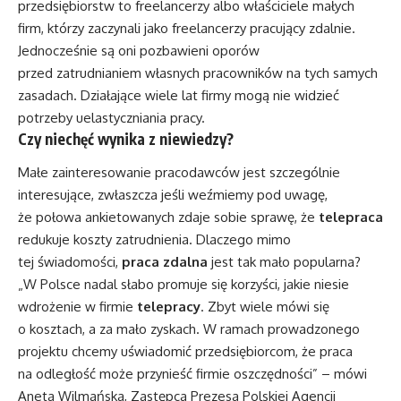
przedsiębiorstw to freelancerzy albo właściciele małych
firm, którzy zaczynali jako freelancerzy pracujący zdalnie.
Jednocześnie są oni pozbawieni oporów
przed zatrudnianiem własnych pracowników na tych samych
zasadach. Działające wiele lat firmy mogą nie widzieć
potrzeby uelastyczniania pracy.
Czy niechęć wynika z niewiedzy?
Małe zainteresowanie pracodawców jest szczególnie
interesujące, zwłaszcza jeśli weźmiemy pod uwagę,
że połowa ankietowanych zdaje sobie sprawę, że
telepraca
redukuje koszty zatrudnienia. Dlaczego mimo
tej świadomości,
praca zdalna
jest tak mało popularna?
„W Polsce nadal słabo promuje się korzyści, jakie niesie
wdrożenie w firmie
telepracy
. Zbyt wiele mówi się
o kosztach, a za mało zyskach. W ramach prowadzonego
projektu chcemy uświadomić przedsiębiorcom, że praca
na odległość może przynieść firmie oszczędności” – mówi
Aneta Wilmańska, Zastępca Prezesa Polskiej Agencji