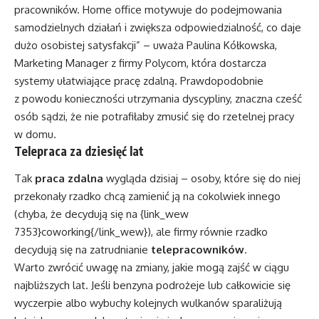
pracowników. Home office motywuje do podejmowania
samodzielnych działań i zwiększa odpowiedzialność, co daje
dużo osobistej satysfakcji” – uważa Paulina Kółkowska,
Marketing Manager z firmy Polycom, która dostarcza
systemy ułatwiające pracę zdalną. Prawdopodobnie
z powodu konieczności utrzymania dyscypliny, znaczna cześć
osób sądzi, że nie potrafiłaby zmusić się do rzetelnej pracy
w domu.
Telepraca za dziesięć lat
Tak
praca zdalna
wygląda dzisiaj – osoby, które się do niej
przekonały rzadko chcą zamienić ją na cokolwiek innego
(chyba, że decydują się na {link_wew
7353}coworking{/link_wew}), ale firmy równie rzadko
decydują się na zatrudnianie
telepracowników
.
Warto zwrócić uwagę na zmiany, jakie mogą zajść w ciągu
najbliższych lat. Jeśli benzyna podrożeje lub całkowicie się
wyczerpie albo wybuchy kolejnych wulkanów sparaliżują