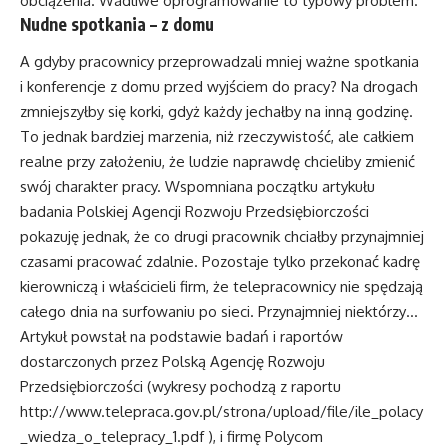
obciążenia. Wadliwe oprogramowanie to typowy problem.
Nudne spotkania – z domu
A gdyby pracownicy przeprowadzali mniej ważne spotkania
i konferencje z domu przed wyjściem do pracy? Na drogach
zmniejszyłby się korki, gdyż każdy jechałby na inną godzinę.
To jednak bardziej marzenia, niż rzeczywistość, ale całkiem
realne przy założeniu, że ludzie naprawdę chcieliby zmienić
swój charakter pracy. Wspomniana początku artykułu
badania Polskiej Agencji Rozwoju Przedsiębiorczości
pokazuję jednak, że co drugi pracownik chciałby przynajmniej
czasami pracować zdalnie. Pozostaje tylko przekonać kadrę
kierowniczą i właścicieli firm, że telepracownicy nie spędzają
całego dnia na surfowaniu po sieci. Przynajmniej niektórzy…
Artykuł powstał na podstawie badań i raportów
dostarczonych przez Polską Agencję Rozwoju
Przedsiębiorczości (wykresy pochodzą z raportu
http://www.telepraca.gov.pl/strona/upload/file/ile_polacy
_wiedza_o_telepracy_1.pdf
), i firmę Polycom