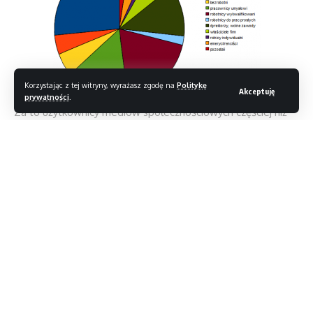
Korzystając z tej witryny, wyrażasz zgodę na
Politykę
Akceptuję
prywatności
.
Za to użytkownicy mediów społecznościowych częściej niż
przeciętny internauta korzystają z usług związanych
z Internetem. O 76% częściej piszą blogi, dyskutują
na forach, biorą udział w czatach i oczywiście korzystają
z serwisów społecznościowych. Ponadto często ściągają
Czytaj dalej
materiały multimedialne i o 21% częściej kupują w sklepach
internetowych. Za większość z tych usług płacą. Co ciekawe,
częściej niż pozostali czytają prasę.
//