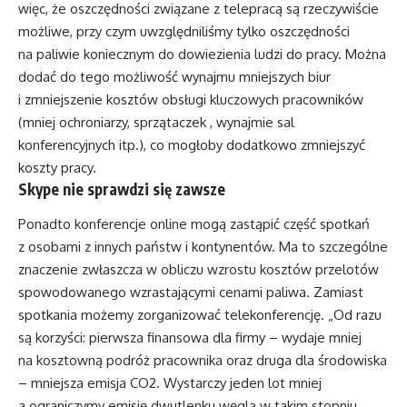
więc, że oszczędności związane z telepracą są rzeczywiście
możliwe, przy czym uwzględniliśmy tylko oszczędności
na paliwie koniecznym do dowiezienia ludzi do pracy. Można
dodać do tego możliwość wynajmu mniejszych biur
i zmniejszenie kosztów obsługi kluczowych pracowników
(mniej ochroniarzy, sprzątaczek , wynajmie sal
konferencyjnych itp.), co mogłoby dodatkowo zmniejszyć
koszty pracy.
Skype nie sprawdzi się zawsze
Ponadto konferencje online mogą zastąpić część spotkań
z osobami z innych państw i kontynentów. Ma to szczególne
znaczenie zwłaszcza w obliczu wzrostu kosztów przelotów
spowodowanego wzrastającymi cenami paliwa. Zamiast
spotkania możemy zorganizować telekonferencję. „Od razu
są korzyści: pierwsza finansowa dla firmy – wydaje mniej
na kosztowną podróż pracownika oraz druga dla środowiska
– mniejsza emisja CO2. Wystarczy jeden lot mniej
a ograniczymy emisję dwutlenku węgla w takim stopniu