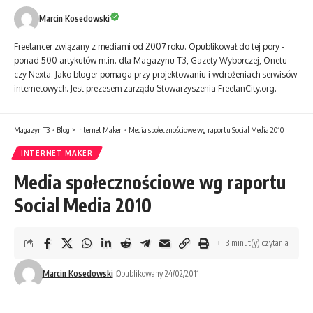
Marcin Kosedowski
Freelancer związa­ny z mediami od 2007 roku. Opublikował do tej pory ­
ponad 500 artykułów m.in. dla Magazynu T3, Gazety Wyborczej, Onetu
czy Nexta. Jako bloger pomaga przy projektowa­niu i wdroże­niach serwisów
internetowych. Jest prezesem zarządu Stowarzyszenia FreelanCity.org.
Magazyn T3
>
Blog
>
Internet Maker
>
Media społecznościowe wg raportu Social Media 2010
INTERNET MAKER
Media społecznościowe wg raportu
Social Media 2010
3 minut(y) czytania
Marcin Kosedowski
Opublikowany 24/02/2011