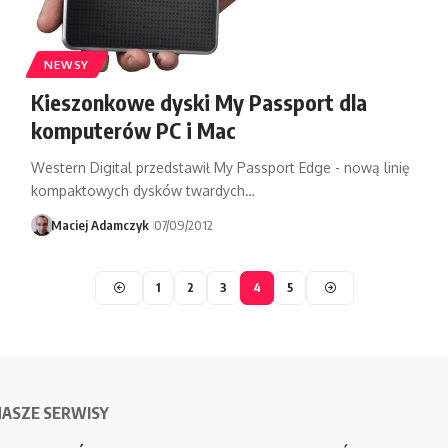
NEWSY
Kieszonkowe dyski My Passport dla
komputerów PC i Mac
Western Digital przedstawił My Passport Edge - nową linię
kompaktowych dysków twardych…
Maciej Adamczyk
07/09/2012
1
2
3
4
5
NASZE SERWISY