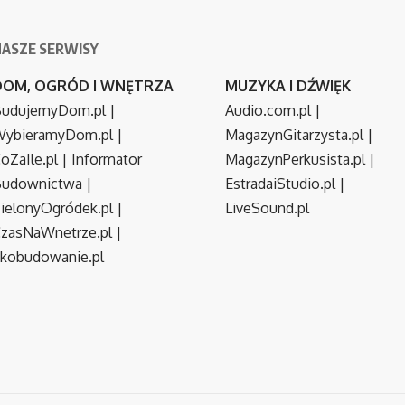
NASZE SERWISY
DOM, OGRÓD I WNĘTRZA
MUZYKA I DŹWIĘK
udujemyDom.pl
|
Audio.com.pl
|
ybieramyDom.pl
|
MagazynGitarzysta.pl
|
oZaIle.pl
|
Informator
MagazynPerkusista.pl
|
Budownictwa
|
EstradaiStudio.pl
|
ielonyOgródek.pl
|
LiveSound.pl
zasNaWnetrze.pl
|
kobudowanie.pl