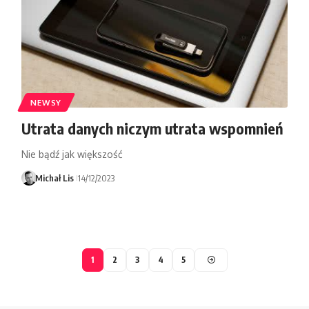
NEWSY
Utrata danych niczym utrata wspomnień
Nie bądź jak większość
Michał Lis
14/12/2023
1
2
3
4
5