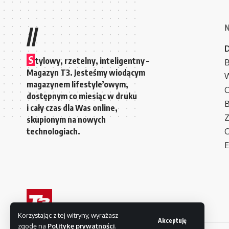
//
S
tylowy, rzetelny, inteligentny –
B
Magazyn T3. Jesteśmy wiodącym
W
magazynem lifestyle’owym,
C
dostępnym co miesiąc w druku
i cały czas dla Was online,
Z
skupionym na nowych
technologiach.
C
E
Korzystając z tej witryny, wyrażasz
Akceptuję
zgodę na
Politykę prywatności
.