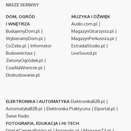
NASZE SERWISY
DOM, OGRÓD
MUZYKA I DŹWIĘK
I WNĘTRZA
Audio.com.pl
|
BudujemyDom.pl
|
MagazynGitarzysta.pl
|
WybieramyDom.pl
|
MagazynPerkusista.pl
|
CoZaIle.pl
|
Informator
EstradaiStudio.pl
|
Budownictwa
|
LiveSound.pl
ZielonyOgródek.pl
|
CzasNaWnetrze.pl
|
Ekobudowanie.pl
ELEKTRONIKA I AUTOMATYKA
ElektronikaB2B.pl
|
AutomatykaB2B.pl
|
Elektronika Praktyczna
|
Elportal.pl
|
Świat Radio
FOTOGRAFIA, EDUKACJA I HI-TECH
DigitalCameraPolska.pl
|
Fotopolis.pl
|
MagazynT3.pl
|