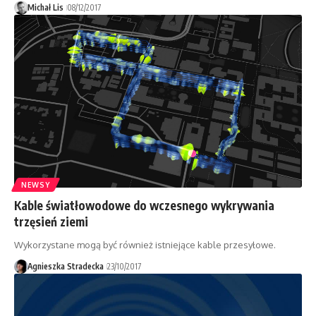
Michał Lis
08/12/2017
NEWSY
Kable światłowodowe do wczesnego wykrywania
trzęsień ziemi
Wykorzystane mogą być również istniejące kable przesyłowe.
Agnieszka Stradecka
23/10/2017