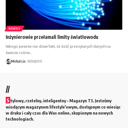
NEWSY
Inżynierowie przełamali limity światłowodu
Nikogo pewnie nie dziwi fakt, że ilość przesyłanych danych na
świecie rośnie…
Michał Lis
30/06/2015
//
S
tylowy, rzetelny, inteligentny – Magazyn T3. Jesteśmy
wiodącym magazynem lifestyle’owym, dostępnym co miesiąc
w druku i cały czas dla Was online, skupionym na nowych
technologiach.