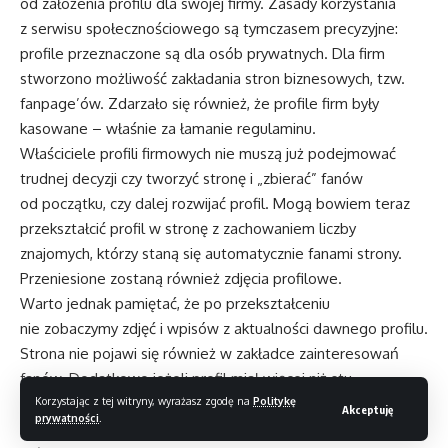
od założenia profilu dla swojej firmy. Zasady korzystania
z serwisu społecznościowego są tymczasem precyzyjne:
profile przeznaczone są dla osób prywatnych. Dla firm
stworzono możliwość zakładania stron biznesowych, tzw.
fanpage’ów. Zdarzało się również, że profile firm były
kasowane – właśnie za łamanie regulaminu.
Właściciele profili firmowych nie muszą już podejmować
trudnej decyzji czy tworzyć stronę i „zbierać” fanów
od początku, czy dalej rozwijać profil. Mogą bowiem teraz
przekształcić profil w stronę z zachowaniem liczby
znajomych, którzy staną się automatycznie fanami strony.
Przeniesione zostaną również zdjęcia profilowe.
Warto jednak pamiętać, że po przekształceniu
nie zobaczymy zdjęć i wpisów z aktualności dawnego profilu.
Strona nie pojawi się również w zakładce zainteresowań
fanów. Dodatkowo jeżeli profil miał więcej niż stu
znajomych, strona będzie miała taką samą nazwę.
Korzystając z tej witryny, wyrażasz zgodę na
Politykę
Akceptuję
prywatności
.
Facebook udostępnił specjalną sekcję pomocy,