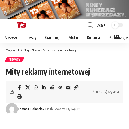
Aa
Font
Resizer
Newsy
Testy
Gaming
Moto
Kultura
Publikacje
Magazyn T3
>
Blog
>
Newsy
>
Mity reklamy internetowej
NEWSY
Mity reklamy internetowej
4 minut(y) czytania
Tomasz Galanciak
Opublikowany 04/04/2011