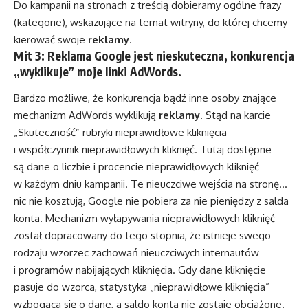
Do kampanii na stronach z treścią dobieramy ogólne frazy
(kategorie), wskazujące na temat witryny, do której chcemy
kierować swoje
reklamy
.
Mit 3: Reklama Google jest nieskuteczna, konkurencja
„wyklikuje” moje linki AdWords.
Bardzo możliwe, że konkurencja bądź inne osoby znające
mechanizm AdWords wyklikują
reklamy
. Stąd na karcie
„Skuteczność” rubryki nieprawidłowe kliknięcia
i współczynnik nieprawidłowych kliknięć. Tutaj dostępne
są dane o liczbie i procencie nieprawidłowych kliknięć
w każdym dniu kampanii. Te nieuczciwe wejścia na stronę…
nic nie kosztują, Google nie pobiera za nie pieniędzy z salda
konta. Mechanizm wyłapywania nieprawidłowych kliknięć
został dopracowany do tego stopnia, że istnieje swego
rodzaju wzorzec zachowań nieuczciwych internautów
i programów nabijających kliknięcia. Gdy dane kliknięcie
pasuje do wzorca, statystyka „nieprawidłowe kliknięcia”
wzbogaca się o dane, a saldo konta nie zostaje obciążone.