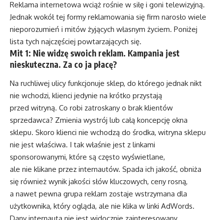
Reklama internetowa wciąż rośnie w siłę i goni telewizyjną.
Jednak wokół tej formy reklamowania się firm narosło wiele
nieporozumień i mitów żyjących własnym życiem. Poniżej
lista tych najczęściej powtarzających się.
Mit 1: Nie widzę swoich reklam. Kampania jest
nieskuteczna. Za co ja płacę?
Na ruchliwej ulicy funkcjonuje sklep, do którego jednak nikt
nie wchodzi, klienci jedynie na krótko przystają
przed witryną. Co robi zatroskany o brak klientów
sprzedawca? Zmienia wystrój lub całą koncepcję okna
sklepu. Skoro klienci nie wchodzą do środka, witryna sklepu
nie jest właściwa. I tak właśnie jest z linkami
sponsorowanymi, które są często wyświetlane,
ale nie klikane przez internautów. Spada ich jakość, obniża
się również wynik jakości słów kluczowych, ceny rosną,
a nawet pewna grupa reklam zostaje wstrzymana dla
użytkownika, który ogląda, ale nie klika w linki AdWords.
Dany internauta nie jest widocznie zainteresowany