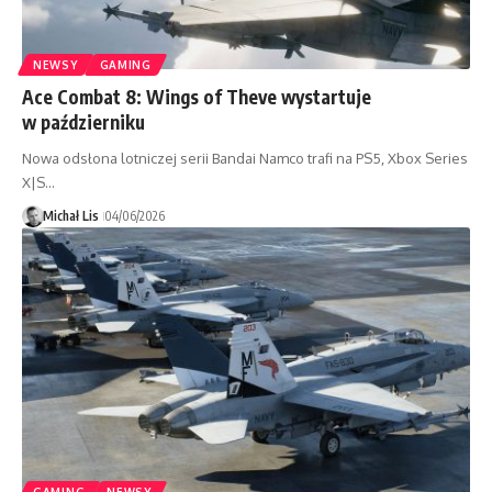
NEWSY
GAMING
Ace Combat 8: Wings of Theve wystartuje
w październiku
Nowa odsłona lotniczej serii Bandai Namco trafi na PS5, Xbox Series
X|S…
Michał Lis
04/06/2026
GAMING
NEWSY