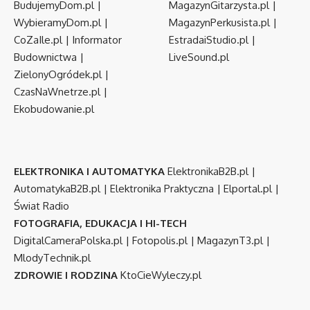
BudujemyDom.pl
|
MagazynGitarzysta.pl
|
WybieramyDom.pl
|
MagazynPerkusista.pl
|
CoZaIle.pl
|
Informator
EstradaiStudio.pl
|
Budownictwa
|
LiveSound.pl
ZielonyOgródek.pl
|
CzasNaWnetrze.pl
|
Ekobudowanie.pl
ELEKTRONIKA I AUTOMATYKA
ElektronikaB2B.pl
|
AutomatykaB2B.pl
|
Elektronika Praktyczna
|
Elportal.pl
|
Świat Radio
FOTOGRAFIA, EDUKACJA I HI-TECH
DigitalCameraPolska.pl
|
Fotopolis.pl
|
MagazynT3.pl
|
MlodyTechnik.pl
ZDROWIE I RODZINA
KtoCieWyleczy.pl