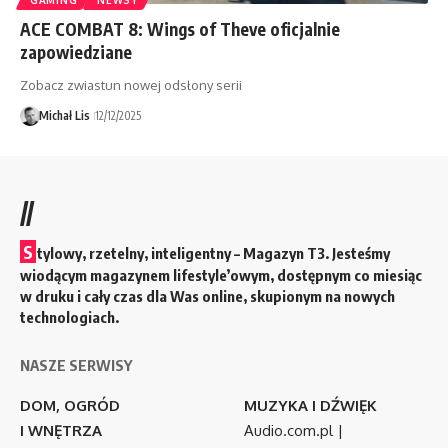
ACE COMBAT 8: Wings of Theve oficjalnie
zapowiedziane
Zobacz zwiastun nowej odsłony serii
Michał Lis
12/12/2025
//
S
tylowy, rzetelny, inteligentny – Magazyn T3. Jesteśmy
wiodącym magazynem lifestyle’owym, dostępnym co miesiąc
w druku i cały czas dla Was online, skupionym na nowych
technologiach.
NASZE SERWISY
DOM, OGRÓD
MUZYKA I DŹWIĘK
I WNĘTRZA
Audio.com.pl
|