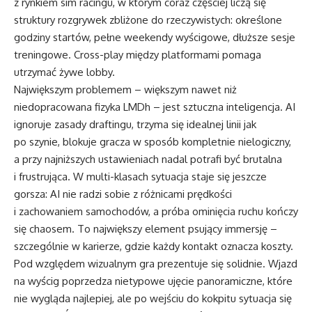
z rynkiem sim racingu, w którym coraz częściej liczą się
struktury rozgrywek zbliżone do rzeczywistych: określone
godziny startów, pełne weekendy wyścigowe, dłuższe sesje
treningowe. Cross-play między platformami pomaga
utrzymać żywe lobby.
Największym problemem – większym nawet niż
niedopracowana fizyka LMDh – jest sztuczna inteligencja. AI
ignoruje zasady draftingu, trzyma się idealnej linii jak
po szynie, blokuje gracza w sposób kompletnie nielogiczny,
a przy najniższych ustawieniach nadal potrafi być brutalna
i frustrująca. W multi-klasach sytuacja staje się jeszcze
gorsza: AI nie radzi sobie z różnicami prędkości
i zachowaniem samochodów, a próba ominięcia ruchu kończy
się chaosem. To największy element psujący immersję –
szczególnie w karierze, gdzie każdy kontakt oznacza koszty.
Pod względem wizualnym gra prezentuje się solidnie. Wjazd
na wyścig poprzedza nietypowe ujęcie panoramiczne, które
nie wygląda najlepiej, ale po wejściu do kokpitu sytuacja się