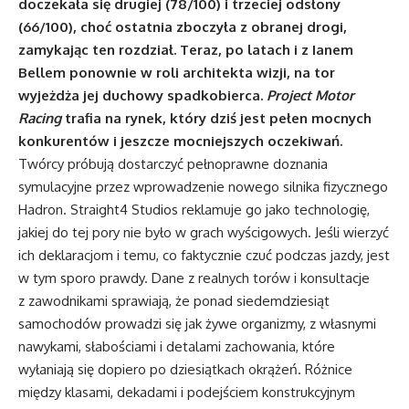
doczekała się drugiej (78/100) i trzeciej odsłony
(66/100), choć ostatnia zboczyła z obranej drogi,
zamykając ten rozdział. Teraz, po latach i z Ianem
Bellem ponownie w roli architekta wizji, na tor
wyjeżdża jej duchowy spadkobierca.
Project Motor
Racing
trafia na rynek, który dziś jest pełen mocnych
konkurentów i jeszcze mocniejszych oczekiwań.
Twórcy próbują dostarczyć pełnoprawne doznania
symulacyjne przez wprowadzenie nowego silnika fizycznego
Hadron. Straight4 Studios reklamuje go jako technologię,
jakiej do tej pory nie było w grach wyścigowych. Jeśli wierzyć
ich deklaracjom i temu, co faktycznie czuć podczas jazdy, jest
w tym sporo prawdy. Dane z realnych torów i konsultacje
z zawodnikami sprawiają, że ponad siedemdziesiąt
samochodów prowadzi się jak żywe organizmy, z własnymi
nawykami, słabościami i detalami zachowania, które
wyłaniają się dopiero po dziesiątkach okrążeń. Różnice
między klasami, dekadami i podejściem konstrukcyjnym