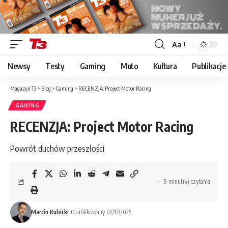
Aa
Font
Resizer
Newsy
Testy
Gaming
Moto
Kultura
Publikacje
Magazyn T3
>
Blog
>
Gaming
>
RECENZJA: Project Motor Racing
GAMING
RECENZJA: Project Motor Racing
Powrót duchów przeszłości
9 minut(y) czytania
Marcin Kubicki
Opublikowany 02/12/2025