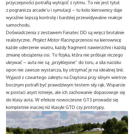
przyczepności potrafią wytrącić z rytmu. To nie jest tytuł
z pogranicza arcade’u i symulacji – tu koło kierownicy daje
wyraźnie lepszą kontrolę i bardziej przewidywalne reakcje
samochodu.
Doświadczenia z zestawem Fanatec DD są wręcz brutalnie
realistyczne.
Project Motor Racing
przenosi na kierownicę
każde uderzenie wiatru, każdy fragment nawierzchni i każdą
zmianę obciążenia osi. To fizyka, która nie próbuje niczego
ukrywać – auta nie są „przyklejone” do toru, a siła nacisku
opon nie zawsze wystarcza, by utrzymać je na idealnej linii.
Wyjazd z czwartego zakrętu na Daytona przy silnym wietrze
bocznym potrafi być prawdziwym testem siły rąk. Wsparcie
w postaci asyst istnieje, ale ich zachowanie dopasowuje się
do klasy auta. W efekcie nowoczesne GT3 prowadzi się
kompletnie inaczej niż klasyki GTD czy prototypy.