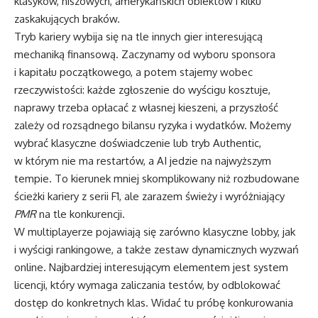
klasyków, niszowych, amerykańskich obiektów i kilku
zaskakujących braków.
Tryb kariery wybija się na tle innych gier interesującą
mechaniką finansową. Zaczynamy od wyboru sponsora
i kapitału początkowego, a potem stajemy wobec
rzeczywistości: każde zgłoszenie do wyścigu kosztuje,
naprawy trzeba opłacać z własnej kieszeni, a przyszłość
zależy od rozsądnego bilansu ryzyka i wydatków. Możemy
wybrać klasyczne doświadczenie lub tryb Authentic,
w którym nie ma restartów, a AI jedzie na najwyższym
tempie. To kierunek mniej skomplikowany niż rozbudowane
ścieżki kariery z serii F1, ale zarazem świeży i wyróżniający
PMR
na tle konkurencji.
W multiplayerze pojawiają się zarówno klasyczne lobby, jak
i wyścigi rankingowe, a także zestaw dynamicznych wyzwań
online. Najbardziej interesującym elementem jest system
licencji, który wymaga zaliczania testów, by odblokować
dostęp do konkretnych klas. Widać tu próbę konkurowania