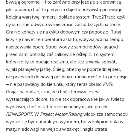
bywają ogromne – i to zarówno przy jeździe z kierownicą,
jak i padem, choć ta pierwsza daje tu oczywistą przewagę.
Kolejną warstwę immersji dokłada system True2Track, czyli
dynamiczne odwzorowanie zmian zachodzących na torze.
Gra nie kończy się na cyklu dobowym czy pogodzie. Tutaj
liczy się nawet temperatura asfaltu, wpływająca na tempo
nagrzewania opon. Strugi wody z samochodów jadących
przed nami potrafią zaś całkowicie oślepić. To system,
który nie tylko dodaje realizmu, ale też zmienia sposób,
w jaki planujemy jazdę. Śnieg, obecny w poprzedniej serii,
nie przeszedł do nowej odsłony i trudno mieć o to pretensje
– nie pasowałby do kierunku, który teraz obrało
PMR
.
Grając na padzie, czuć, że choć sterowanie jest
wystarczająco dobre, to nie tak dopracowane jak w świeżo
wydanym, choć ostatecznie nieudanym jako projekt
RENNSPORT
. W
Project Motor Racing
widok zza samochodu
wydaje się być naturalnym wyborem, bo w kokpicie balans
masy, niedowagi na wejściu w zakręt i nagła utrata