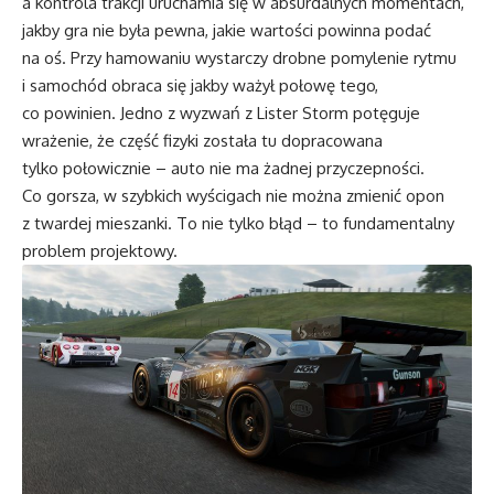
a kontrola trakcji uruchamia się w absurdalnych momentach,
jakby gra nie była pewna, jakie wartości powinna podać
na oś. Przy hamowaniu wystarczy drobne pomylenie rytmu
i samochód obraca się jakby ważył połowę tego,
co powinien. Jedno z wyzwań z Lister Storm potęguje
wrażenie, że część fizyki została tu dopracowana
tylko połowicznie – auto nie ma żadnej przyczepności.
Co gorsza, w szybkich wyścigach nie można zmienić opon
z twardej mieszanki. To nie tylko błąd – to fundamentalny
problem projektowy.