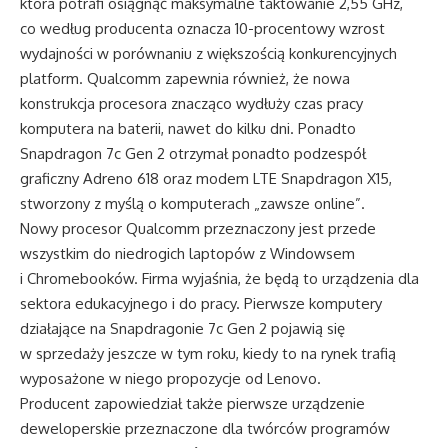
która potrafi osiągnąć maksymalne taktowanie 2,55 GHz,
co według producenta oznacza 10-procentowy wzrost
wydajności w porównaniu z większością konkurencyjnych
platform. Qualcomm zapewnia również, że nowa
konstrukcja procesora znacząco wydłuży czas pracy
komputera na baterii, nawet do kilku dni. Ponadto
Snapdragon 7c Gen 2 otrzymał ponadto podzespół
graficzny Adreno 618 oraz modem LTE Snapdragon X15,
stworzony z myślą o komputerach „zawsze online”.
Nowy procesor Qualcomm przeznaczony jest przede
wszystkim do niedrogich laptopów z Windowsem
i Chromebooków. Firma wyjaśnia, że będą to urządzenia dla
sektora edukacyjnego i do pracy. Pierwsze komputery
działające na Snapdragonie 7c Gen 2 pojawią się
w sprzedaży jeszcze w tym roku, kiedy to na rynek trafią
wyposażone w niego propozycje od Lenovo.
Producent zapowiedział także pierwsze urządzenie
deweloperskie przeznaczone dla twórców programów