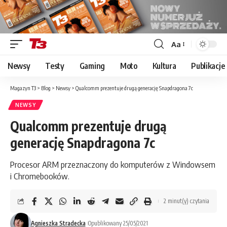
Aa
Font
Resizer
Newsy
Testy
Gaming
Moto
Kultura
Publikacje
Magazyn T3
>
Blog
>
Newsy
>
Qualcomm prezentuje drugą generację Snapdragona 7c
NEWSY
Qualcomm prezentuje drugą
generację Snapdragona 7c
Procesor ARM przeznaczony do komputerów z Windowsem
i Chromebooków.
2 minut(y) czytania
Agnieszka Stradecka
Opublikowany 25/05/2021