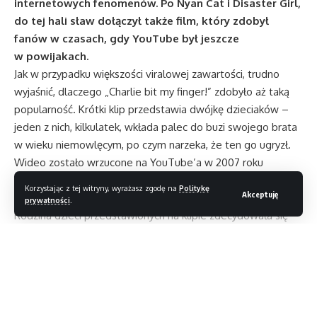
internetowych fenomenów. Po Nyan Cat i Disaster Girl,
do tej hali sław dołączył także film, który zdobył
fanów w czasach, gdy YouTube był jeszcze
w powijakach.
Jak w przypadku większości viralowej zawartości, trudno
wyjaśnić, dlaczego „Charlie bit my finger!” zdobyło aż taką
popularność. Krótki klip przedstawia dwójkę dzieciaków –
jeden z nich, kilkulatek, wkłada palec do buzi swojego brata
w wieku niemowlęcym, po czym narzeka, że ten go ugryzł.
Wideo zostało wrzucone na YouTube’a w 2007 roku
i od tego czasu zgromadziło prawie 900 milionów
Korzystając z tej witryny, wyrażasz zgodę na
Politykę
Akceptuję
wyświetleń od użytkowników z całego świata.
prywatności
.
Rodzina dzieci przedstawionych na klipie zdecydowała się
sprzedać prawa do nagrania jako token NFT. Szybko okazało
się, że zainteresowanie vintage’owym memem jest spore,
podobnie, jak kwota, którą gotowi są zapłacić potencjalni
nabywcy. Ostatecznie klip został sprzedany za oszałamiającą
Czytaj dalej
wręcz kwotę 760 999 USD (ponad 2,7 mln złotych)