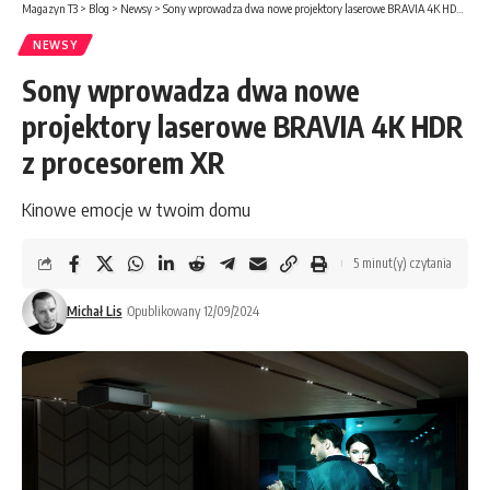
Magazyn T3
>
Blog
>
Newsy
>
Sony wprowadza dwa nowe projektory laserowe BRAVIA 4K HDR z procesorem XR
NEWSY
Sony wprowadza dwa nowe
projektory laserowe BRAVIA 4K HDR
z procesorem XR
Kinowe emocje w twoim domu
5 minut(y) czytania
Michał Lis
Opublikowany 12/09/2024