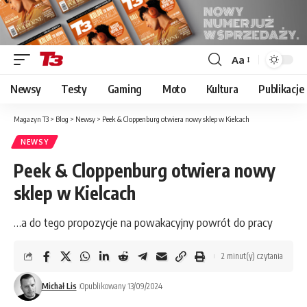
Aa
Font
Resizer
Newsy
Testy
Gaming
Moto
Kultura
Publikacje
Magazyn T3
>
Blog
>
Newsy
>
Peek & Cloppenburg otwiera nowy sklep w Kielcach
NEWSY
Peek & Cloppenburg otwiera nowy
sklep w Kielcach
…a do tego propozycje na powakacyjny powrót do pracy
2 minut(y) czytania
Michał Lis
Opublikowany 13/09/2024