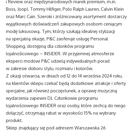
i Review oraz międzynarodowych marek premium,
m.in
.
Boss, Joop!, Tommy Hilfiger, Polo Ralph Lauren, Calvin Klein
oraz Marc Cain. Szeroki i zróżnicowany asortyment dostarczy
wyjątkowych doświadczeń zakupowych osobom ceniącym
modę luksusową. Tym, którzy szukają idealnej stylizacji
na specjalną okazje, P&C zaoferuje usługę Personal
Shopping, dostępną dla członków programu
lojalnośicowego – INSIDER. W przyjemnej atmosferze
eksperci modowi P&C udzielą indywidualnych porad
w zakresie doboru stylu, rozmiaru i kolorów.
Z okazji otwarcia, w dniach od 12 do 14 września 2024 roku,
na klientów sklepu czekać będą dodatkowe atrakcje i oferty
specjalne, jak również poczęstunek, a oprawę muzyczną
wydarzenia zapewni DJ. Członkowie programu
lojalnościowego INSIDER oraz osoby, które zechcą do niego
dołączyć, otrzymają rabat w wysokości 15% na wybrany
produkt.
Sklep znajdujący się pod adresem Warszawska 26