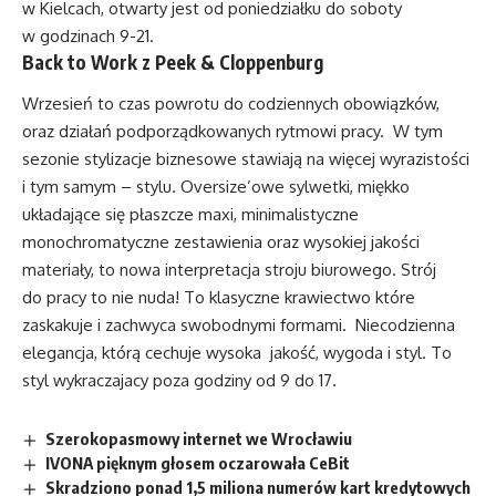
w Kielcach, otwarty jest od poniedziałku do soboty
w godzinach 9-21.
Back to Work z Peek & Cloppenburg
Wrzesień to czas powrotu do codziennych obowiązków,
oraz działań podporządkowanych rytmowi pracy. W tym
sezonie stylizacje biznesowe stawiają na więcej wyrazistości
i tym samym – stylu. Oversize’owe sylwetki, miękko
układające się płaszcze maxi, minimalistyczne
monochromatyczne zestawienia oraz wysokiej jakości
materiały, to nowa interpretacja stroju biurowego. Strój
do pracy to nie nuda! To klasyczne krawiectwo które
zaskakuje i zachwyca swobodnymi formami. Niecodzienna
elegancja, którą cechuje wysoka jakość, wygoda i styl. To
styl wykraczajacy poza godziny od 9 do 17.
Szerokopasmowy internet we Wrocławiu
IVONA pięknym głosem oczarowała CeBit
Skradziono ponad 1,5 miliona numerów kart kredytowych