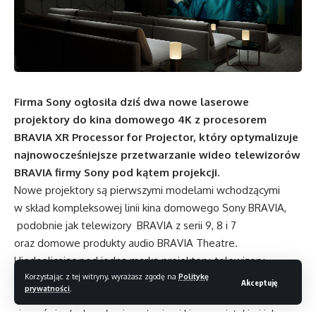
Firma Sony ogłosiła dziś dwa nowe laserowe
projektory do kina domowego 4K z procesorem
BRAVIA XR Processor for Projector, który optymalizuje
najnowocześniejsze przetwarzanie wideo telewizorów
BRAVIA firmy Sony pod kątem projekcji.
Nowe projektory są pierwszymi modelami wchodzącymi
w skład kompleksowej linii kina domowego Sony BRAVIA,
podobnie jak telewizory BRAVIA z serii 9, 8 i 7
oraz domowe produkty audio BRAVIA Theatre.
Ujednolicając pod jedną marką projektory, telewizory,
Korzystając z tej witryny, wyrażasz zgodę na
Politykę
soundbary i inne urządzenia audio do kina domowego, firma
Akceptuję
prywatności
.
Sony dąży do tego, by klienci mogli w jednym miejscu
cieszyć się doskonałymi wrażeniami kinowymi, takimi jak