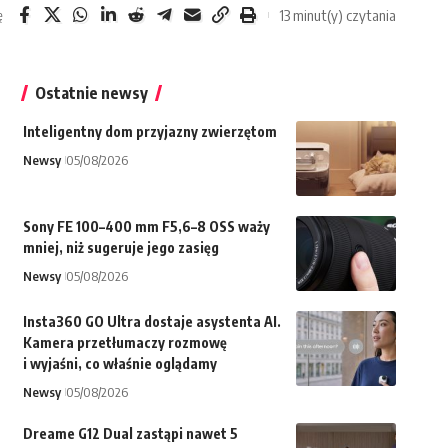
13 minut(y) czytania
ę
Ostatnie newsy
Inteligentny dom przyjazny zwierzętom
Newsy
05/08/2026
Sony FE 100–400 mm F5,6–8 OSS waży
mniej, niż sugeruje jego zasięg
Newsy
05/08/2026
Insta360 GO Ultra dostaje asystenta AI.
Kamera przetłumaczy rozmowę
i wyjaśni, co właśnie oglądamy
Newsy
05/08/2026
Dreame G12 Dual zastąpi nawet 5