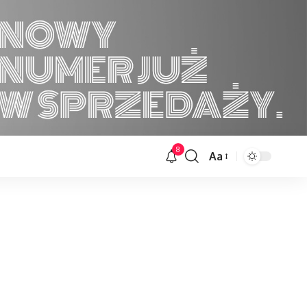
8
Aa
Font
Resizer