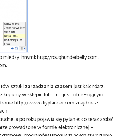
to między innymi:
http://roughunderbelly.com
,
com
.
tów sztuki
zarządzania czasem
jest kalendarz.
 kupiony w sklepie lub – co jest interesującym
tronie
http://www.diyplanner.com
znajdziesz
ach.
udne, a po roku pojawia się pytanie: co teraz zrobić
arze prowadzone w formie elektronicznej –
 z darmowy programów umożliwiających stworzenie