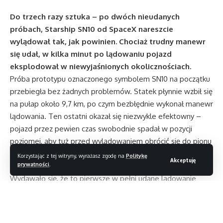
Do trzech razy sztuka – po dwóch nieudanych
próbach, Starship SN10 od SpaceX nareszcie
wylądował tak, jak powinien. Chociaż trudny manewr
się udał, w kilka minut po lądowaniu pojazd
eksplodował w niewyjaśnionych okolicznościach.
Próba prototypu oznaczonego symbolem SN10 na początku
przebiegła bez żadnych problemów. Statek płynnie wzbił się
na pułap około 9,7 km, po czym bezbłędnie wykonał manewr
lądowania. Ten ostatni okazał się niezwykle efektowny –
pojazd przez pewien czas swobodnie spadał w pozycji
poziomej, aby tuż przed wylądowaniem obrócić się do pionu
i bezpiecznie osiąść na powierzchni lądowiska w teksańskim
Korzystając z tej witryny, wyrażasz zgodę na
Politykę
Akceptuję
prywatności
.
Boca Chica.
Wydawało się, że to pierwsze w pełni udane lądowanie
Starship – dotychczasowe próby kończyły się
spektakularnym wybuchem podczas uderzania w ziemię.
Około 10 minut po wylądowaniu SN10 niespodziewanie