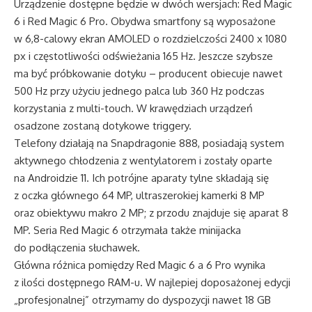
Urządzenie dostępne będzie w dwóch wersjach: Red Magic
6 i Red Magic 6 Pro. Obydwa smartfony są wyposażone
w 6,8-calowy ekran AMOLED o rozdzielczości 2400 x 1080
px i częstotliwości odświeżania 165 Hz. Jeszcze szybsze
ma być próbkowanie dotyku – producent obiecuje nawet
500 Hz przy użyciu jednego palca lub 360 Hz podczas
korzystania z multi-touch. W krawędziach urządzeń
osadzone zostaną dotykowe triggery.
Telefony działają na Snapdragonie 888, posiadają system
aktywnego chłodzenia z wentylatorem i zostały oparte
na Androidzie 11. Ich potrójne aparaty tylne składają się
z oczka głównego 64 MP, ultraszerokiej kamerki 8 MP
oraz obiektywu makro 2 MP; z przodu znajduje się aparat 8
MP. Seria Red Magic 6 otrzymała także minijacka
do podłączenia słuchawek.
Główna różnica pomiędzy Red Magic 6 a 6 Pro wynika
z ilości dostępnego RAM-u. W najlepiej doposażonej edycji
„profesjonalnej” otrzymamy do dyspozycji nawet 18 GB