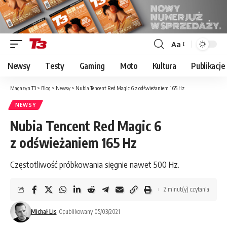
Aa
Font
Resizer
Newsy
Testy
Gaming
Moto
Kultura
Publikacje
Magazyn T3
>
Blog
>
Newsy
>
Nubia Tencent Red Magic 6 z odświeżaniem 165 Hz
NEWSY
Nubia Tencent Red Magic 6
z odświeżaniem 165 Hz
Częstotliwość próbkowania sięgnie nawet 500 Hz.
2 minut(y) czytania
Michał Lis
Opublikowany 05/03/2021