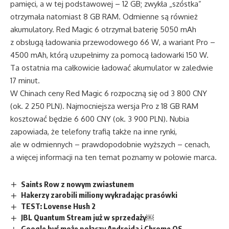
pamięci, a w tej podstawowej – 12 GB; zwykła „szóstka”
otrzymała natomiast 8 GB RAM. Odmienne są również
akumulatory. Red Magic 6 otrzymał baterię 5050 mAh
z obsługą ładowania przewodowego 66 W, a wariant Pro –
4500 mAh, którą uzupełnimy za pomocą ładowarki 150 W.
Ta ostatnia ma całkowicie ładować akumulator w zaledwie
17 minut.
W Chinach ceny Red Magic 6 rozpoczną się od 3 800 CNY
(ok. 2 250 PLN). Najmocniejsza wersja Pro z 18 GB RAM
kosztować będzie 6 600 CNY (ok. 3 900 PLN). Nubia
zapowiada, że telefony trafią także na inne rynki,
ale w odmiennych – prawdopodobnie wyższych – cenach,
a więcej informacji na ten temat poznamy w połowie marca.
Saints Row z nowym zwiastunem
Hakerzy zarobili miliony wykradając prasówki
TEST: Lovense Hush 2
JBL Quantum Stream już w sprzedaży￼
Google być może połączy Androida i Chrome OS