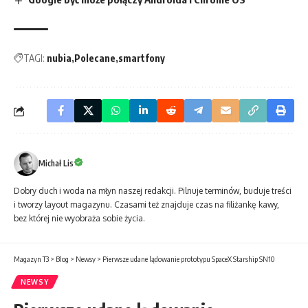
TAGI:
nubia
Polecane
smartfony
Michał Lis
Dobry duch i woda na młyn naszej redakcji. Pilnuje terminów, buduje treści
i tworzy layout magazynu. Czasami też znajduje czas na filiżankę kawy,
bez której nie wyobraża sobie życia.
Magazyn T3
>
Blog
>
Newsy
>
Pierwsze udane lądowanie prototypu SpaceX Starship SN10
NEWSY