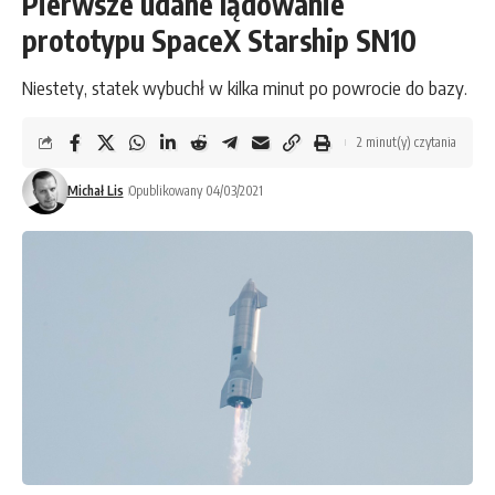
Pierwsze udane lądowanie
prototypu SpaceX Starship SN10
Niestety, statek wybuchł w kilka minut po powrocie do bazy.
2 minut(y) czytania
Michał Lis
Opublikowany 04/03/2021