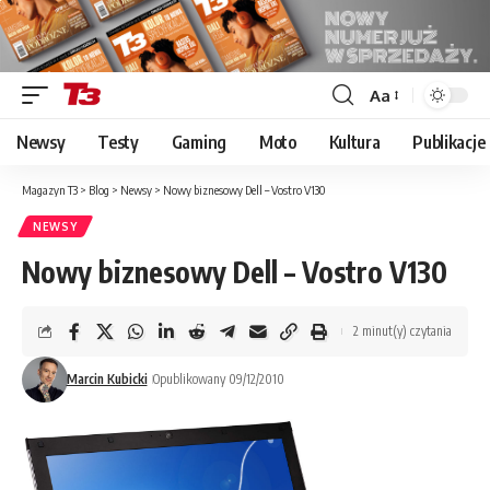
Aa
Font
Resizer
Newsy
Testy
Gaming
Moto
Kultura
Publikacje
Magazyn T3
>
Blog
>
Newsy
>
Nowy biznesowy Dell – Vostro V130
NEWSY
Nowy biznesowy Dell – Vostro V130
2 minut(y) czytania
Marcin Kubicki
Opublikowany 09/12/2010