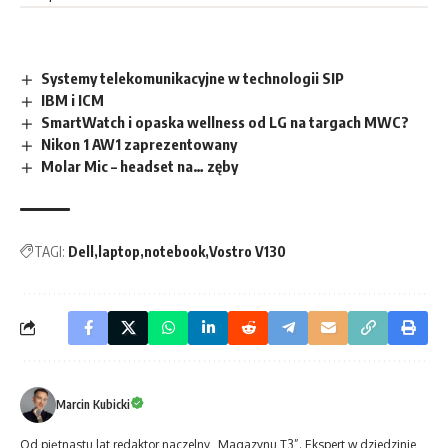
Systemy telekomunikacyjne w technologii SIP
IBM i ICM
SmartWatch i opaska wellness od LG na targach MWC?
Nikon 1 AW1 zaprezentowany
Molar Mic – headset na… zęby
TAGI:
Dell
laptop
notebook
Vostro V130
Marcin Kubicki
Od piętnastu lat redaktor naczelny „Magazynu T3”. Ekspert w dziedzinie