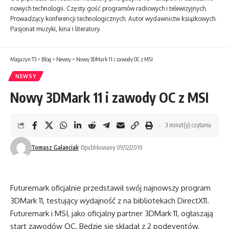
nowych technologii. Częsty gość programów radiowych i telewizyjnych.
Prowadzący konferencji technologicznych. Autor wydawnictw książkowych.
Pasjonat muzyki, kina i literatury.
Magazyn T3
>
Blog
>
Newsy
>
Nowy 3DMark 11 i zawody OC z MSI
NEWSY
Nowy 3DMark 11 i zawody OC z MSI
3 minut(y) czytania
Tomasz Galanciak
Opublikowany 09/12/2010
Futuremark oficjalnie przedstawił swój najnowszy program
3DMark 11, testujący wydajność z na bibliotekach DirectX11.
Futuremark i MSI, jako oficjalny partner 3DMark 11, ogłaszają
start zawodów OC. Będzie się składał z 2 podeventów,