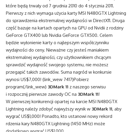
które będą trwały od 7 grudnia 2010 do 4 stycznia 2011.
Pierwszy z nich wymaga użycia karty MSI N480GTX Lightning
do sprawdzenia ekstremalnej wydajności w DirectX11. Druga
część bazuje na kartach opartych na GPU od Nvidii z rodziny
GeForce GTX400 lub Nvidia GeForce GTX500. Celem
będzie wyłonienie karty o najlepszym współczynniku
wydajności do ceny. Nieważne czy jesteś maniakiem
ekstremalnej wydajności, czy użytkownikiem chcącym
sprawdzić wydajność swojego systemu, nie możesz
przegapić takich zawodów. Suma nagród w konkursie
wynosi US$7,000! {link_wew 7417}Pobierz
program{/link_wew}
3DMark 11
z naszego serwisu
i rozpocznij pierwsze zawody OC na
3DMark 11
!
W pierwszej konkurencji opartej na karcie MSI N480GTX
Lightning należy zdobyć najwyższy wynik w
3DMark 11
, aby
wygrać US$1,000! Ponadto, kto ustanowi nowy rekord
rdzenia kary N480GTX Lightning (1450 MHz) może
dodatkowo wygrać US$1,000.