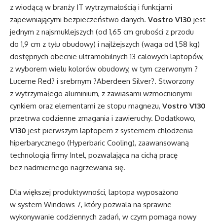
z wiodącą w branży IT wytrzymałością i funkcjami
zapewniającymi bezpieczeństwo danych.
Vostro V130
jest
jednym z najsmuklejszych (od 1,65 cm grubości z przodu
do 1,9 cm z tyłu obudowy) i najlżejszych (waga od 1,58 kg)
dostępnych obecnie ultramobilnych 13 calowych laptopów,
z wyborem wielu kolorów obudowy, w tym czerwonym ?
Lucerne Red? i srebrnym ?Aberdeen Silver?. Stworzony
z wytrzymałego aluminium, z zawiasami wzmocnionymi
cynkiem oraz elementami ze stopu magnezu,
Vostro V130
przetrwa codzienne zmagania i zawieruchy. Dodatkowo,
V130
jest pierwszym laptopem z systemem chłodzenia
hiperbarycznego (Hyperbaric Cooling), zaawansowaną
technologią firmy Intel, pozwalająca na cichą pracę
bez nadmiernego nagrzewania się.
Dla większej produktywności, laptopa wyposażono
w system Windows 7, który pozwala na sprawne
wykonywanie codziennych zadań, w czym pomaga nowy