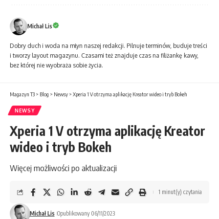
Michał Lis
Dobry duch i woda na młyn naszej redakcji. Pilnuje terminów, buduje treści
i tworzy layout magazynu. Czasami też znajduje czas na filiżankę kawy,
bez której nie wyobraża sobie życia.
Magazyn T3
>
Blog
>
Newsy
>
Xperia 1 V otrzyma aplikację Kreator wideo i tryb Bokeh
NEWSY
Xperia 1 V otrzyma aplikację Kreator
wideo i tryb Bokeh
Więcej możliwości po aktualizacji
1 minut(y) czytania
Michał Lis
Opublikowany 06/11/2023