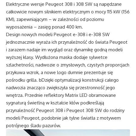
Elektryczne wersje Peugeot 308 i 308 SW są napędzane
całkowicie nowym silnikiem elektrycznym o mocy 115 kW (156
KM), zapewniającym – w zależności od poziomu
wyposażenia – zasięg ponad 400 km.
Design nowych modeli Peugeot e-308 i e-308 SW
jednoznacznie wyraża ich przynależność do świata Peugeot
i zarazem nadaje im wygląd oraz dynamikę godną modeli
wyższej klasy. Wydłużona maska dodaje sylwetce
szlachetności, nadwozie o zmysłowych, czystych proporcjach
przykuwa wzrok, a nowe logo dumnie prezentuje się
pośrodku grilla. bDzięki optymalizacji konstrukcji całego
nadwozia znacząco zwiększyła się przestronność jego
wnętrza. Przednie reflektory Matrix LED obramowane
sygnaturą świetlną w kształcie kłów podkreślają
przynależność Peugeot 308 i Peugeot 308 SW do rodziny
modeli Peugeot, podobnie jak tylne światła z motywem
potrójnego śladu pazurów.