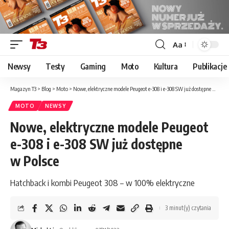
Aa
Font
Resizer
Newsy
Testy
Gaming
Moto
Kultura
Publikacje
Magazyn T3
>
Blog
>
Moto
>
Nowe, elektryczne modele Peugeot e-308 i e-308 SW już dostępne w Polsce
MOTO
NEWSY
Nowe, elektryczne modele Peugeot
e-308 i e-308 SW już dostępne
w Polsce
Hatchback i kombi Peugeot 308 – w 100% elektryczne
3 minut(y) czytania