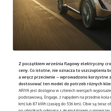
Z początkiem września flagowy elektryczny cro
ceny. Co istotne, nie oznacza to uszczuplenia 
a wręcz przeciwnie – wprowadzono korzystne zmi
dostosować ten model do potrzeb różnych klie
ARIYA jest dostępna w czterech wersjach wyposażen
podstawową, Engage, z napędem na przednie koła 
km) lub 87 kWh (zasięg do 536 km). Obie są teraz 
po obniżkach odmiana z akumulatorem o mniejszej