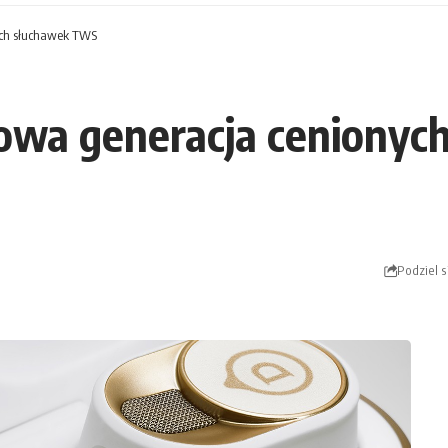
nych słuchawek TWS
 nowa generacja cenion
Podziel s