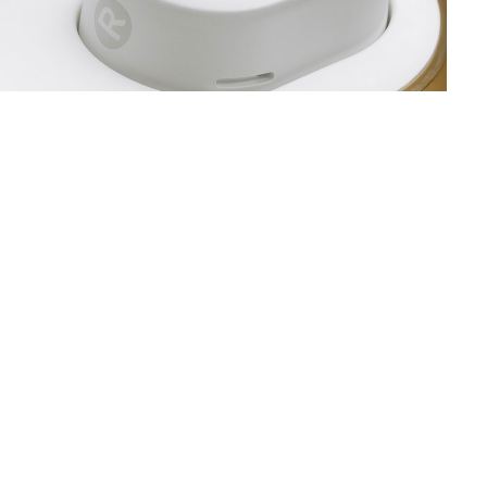
i true wireless Gemini II – następcę cenionej
a swoim pierwowzorze, wprowadzając