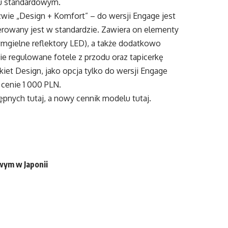
iu standardowym.
ie „Design + Komfort” – do wersji Engage jest
erowany jest w standardzie. Zawiera on elementy
wmgielne reflektory LED), a także dodatkowo
e regulowane fotele z przodu oraz tapicerkę
iet Design, jako opcja tylko do wersji Engage
 cenie 1 000 PLN.
stępnych
tutaj
, a nowy cennik modelu
tutaj
.
wym w Japonii