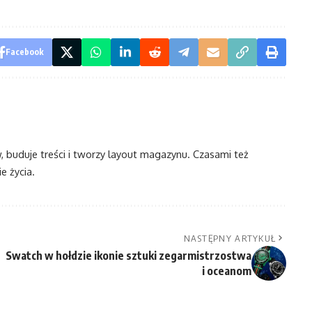
Facebook
w, buduje treści i tworzy layout magazynu. Czasami też
e życia.
NASTĘPNY ARTYKUŁ
Swatch w hołdzie ikonie sztuki zegarmistrzostwa
i oceanom