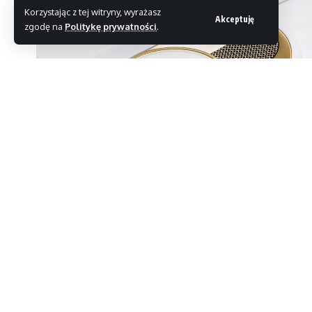
Korzystając z tej witryny, wyrażasz
Akceptuję
zgodę na
Politykę prywatności
.
Francuski Devialet zaprezentował nowe słuchawk
konstrukcji Gemini. Najnowszy model bazuje n