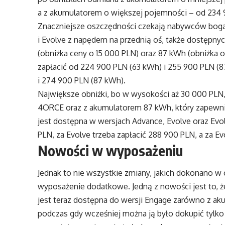
a z akumulatorem o większej pojemności – od 234
Znaczniejsze oszczędności czekają nabywców bogat
i Evolve z napędem na przednią oś, także dostępn
(obniżka ceny o 15 000 PLN) oraz 87 kWh (obniżka 
zapłacić od 224 900 PLN (63 kWh) i 255 900 PLN (8
i 274 900 PLN (87 kWh).
Największe obniżki, bo w wysokości aż 30 000 PLN,
4ORCE oraz z akumulatorem 87 kWh, który zapewnia 
jest dostępna w wersjach Advance, Evolve oraz Evol
PLN, za Evolve trzeba zapłacić 288 900 PLN, a za E
Nowości w wyposażeniu
Jednak to nie wszystkie zmiany, jakich dokonano w
wyposażenie dodatkowe. Jedną z nowości jest to,
jest teraz dostępna do wersji Engage zarówno z ak
podczas gdy wcześniej można ją było dokupić tylko d