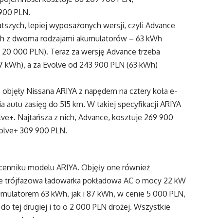
 900 PLN.
szych, lepiej wyposażonych wersji, czyli Advance
ych z dwoma rodzajami akumulatorów – 63 kWh
o 20 000 PLN). Teraz za wersję Advance trzeba
7 kWh), a za Evolve od 243 900 PLN (63 kWh)
 objęły Nissana ARIYA z napędem na cztery koła e-
autu zasięg do 515 km. W takiej specyfikacji ARIYA
ve+. Najtańsza z nich, Advance, kosztuje 269 900
volve+ 309 900 PLN.
 cenniku modelu ARIYA. Objęły one również
 że trójfazowa ładowarka pokładowa AC o mocy 22 kW
umulatorem 63 kWh, jak i 87 kWh, w cenie 5 000 PLN,
o tej drugiej i to o 2 000 PLN drożej. Wszystkie