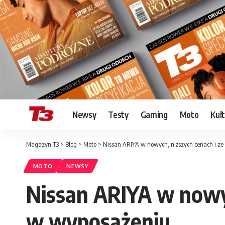
Newsy
Testy
Gaming
Moto
Kul
Magazyn T3
>
Blog
>
Moto
>
Nissan ARIYA w nowych, niższych cenach i 
MOTO
NEWSY
Nissan ARIYA w nowyc
w wyposażeniu