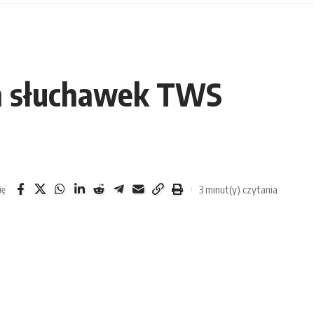
ych słuchawek TWS
3 minut(y) czytania
ię