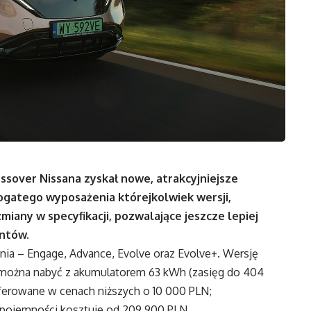
ssover Nissana zyskał nowe, atrakcyjniejsze
bogatego wyposażenia którejkolwiek wersji,
any w specyfikacji, pozwalające jeszcze lepiej
ntów.
ia – Engage, Advance, Evolve oraz Evolve+. Wersję
można nabyć z akumulatorem 63 kWh (zasięg do 404
oferowane w cenach niższych o 10 000 PLN;
 pojemności kosztuje od 209 900 PLN,