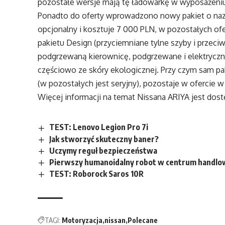
pozostałe wersje mają tę ładowarkę w wyposażen
Ponadto do oferty wprowadzono nowy pakiet o nazw
opcjonalny i kosztuje 7 000 PLN, w pozostałych of
pakietu Design (przyciemniane tylne szyby i przeci
podgrzewaną kierownicę, podgrzewane i elektryczni
częściowo ze skóry ekologicznej. Przy czym sam pak
(w pozostałych jest seryjny), pozostaje w ofercie w
Więcej informacji na temat Nissana ARIYA jest do
TEST: Lenovo Legion Pro 7i
Jak stworzyć skuteczny baner?
Uczymy reguł bezpieczeństwa
Pierwszy humanoidalny robot w centrum handlo
TEST: Roborock Saros 10R
TAGI:
Motoryzacja
nissan
Polecane