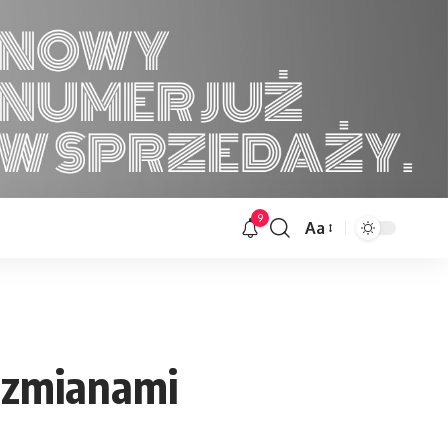
9
Aa
Font
Resizer
e zmianami