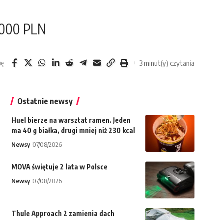
0 000 PLN
3 minut(y) czytania
ię
Ostatnie newsy
Huel bierze na warsztat ramen. Jeden
ma 40 g białka, drugi mniej niż 230 kcal
Newsy
07/08/2026
MOVA świętuje 2 lata w Polsce
Newsy
07/08/2026
Thule Approach 2 zamienia dach