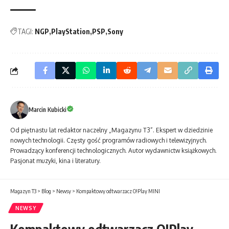
TAGI:
NGP
PlayStation
PSP
Sony
Marcin Kubicki
Od piętnastu lat redaktor naczelny „Magazynu T3”. Ekspert w dziedzinie
nowych technologii. Częsty gość programów radiowych i telewizyjnych.
Prowadzący konferencji technologicznych. Autor wydawnictw książkowych.
Pasjonat muzyki, kina i literatury.
Magazyn T3
>
Blog
>
Newsy
>
Kompaktowy odtwarzacz O!Play MINI
NEWSY