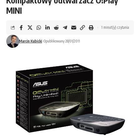
Kompaktowy odtwarzacz O!Play
MINI
1 minut(y) czytania
Marcin Kubicki
Opublikowany 28/01/2011