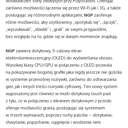
doświadczeń Sony zdobytych przy PlayStation. Oferując
zarówno możliwości łączenia się przez Wi-Fi jak i 3G, a także
posługując się różnorodnymi aplikacjami,
NGP
zaoferuje
różne możliwości, aby użytkownicy „spotykali się”, „łączyli”,
„wyszukiwali”, „dzielili” i „grali” ze swymi przyjaciółmi,
bez względu na to, gdzie się w danym momencie znajdują.
NGP
zawiera dotykowy, 5-calowy ekran
elektroluminescencyjny (OLED) do wyświetlania obrazu.
Wysokiej klasy CPU/GPU w połączeniu z OLED pozwala
na pokazywanie bogatej grafiki jaka nigdy jeszcze nie gościła
w systemie przenośnej rozrywki, zarówno do odtwarzania
gier, jak i innych treści rozrywki cyfrowej. Ten nowy system
wyposażony jest również w multi-dotykowy touch pad
z tyłu, co w połączeniu z ekranem dotykowym z przodu
oferuje możliwości grania, posługując się systemem
w trzech wymiarach, poprzez ruchy palców – dotykanie,
chwytanie, popychanie, ciągnięcie i wodzenie nimi