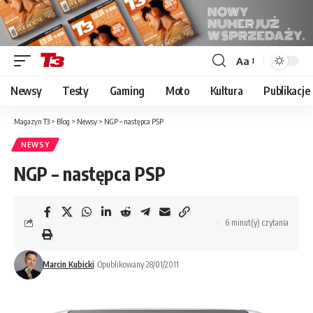
Aa
Font
Resizer
Newsy
Testy
Gaming
Moto
Kultura
Publikacje
Magazyn T3
>
Blog
>
Newsy
>
NGP – następca PSP
NEWSY
NGP – następca PSP
6 minut(y) czytania
Marcin Kubicki
Opublikowany 28/01/2011