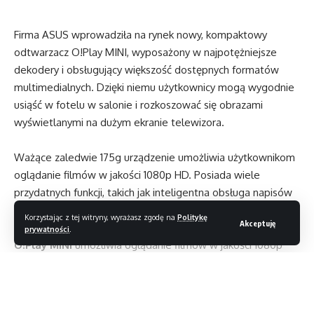
Firma ASUS wprowadziła na rynek nowy, kompaktowy
odtwarzacz O!Play MINI, wyposażony w najpotężniejsze
dekodery i obsługujący większość dostępnych formatów
multimedialnych. Dzięki niemu użytkownicy mogą wygodnie
usiąść w fotelu w salonie i rozkoszować się obrazami
wyświetlanymi na dużym ekranie telewizora.
Ważące zaledwie 175g urządzenie umożliwia użytkownikom
oglądanie filmów w jakości 1080p HD. Posiada wiele
przydatnych funkcji, takich jak inteligentna obsługa napisów
RighTxT, czytnik kart 4-w-1
Korzystając z tej witryny, wyrażasz zgodę na
Politykę
Akceptuję
prywatności
.
O!Play MINI
umożliwia oglądanie filmów w jakości 1080p
poprzez port HDMI. Dodatkowo obsługuje 7.1-kanałowy
dźwięk Dolby TrueHD. Urządzenie zapewnia więc obsługę
takich formatów jak Blu-ray, z pełnym wykorzystaniem ich