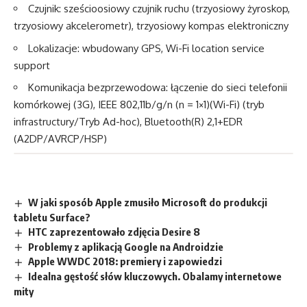
Czujnik: sześcioosiowy czujnik ruchu (trzyosiowy żyroskop,
trzyosiowy akcelerometr), trzyosiowy kompas elektroniczny
Lokalizacje: wbudowany GPS, Wi-Fi location service
support
Komunikacja bezprzewodowa: łączenie do sieci telefonii
komórkowej (3G), IEEE 802,11b/g/n (n = 1×1)(Wi-Fi) (tryb
infrastructury/Tryb Ad-hoc), Bluetooth(R) 2,1+EDR
(A2DP/AVRCP/HSP)
W jaki sposób Apple zmusiło Microsoft do produkcji
tabletu Surface?
HTC zaprezentowało zdjęcia Desire 8
Problemy z aplikacją Google na Androidzie
Apple WWDC 2018: premiery i zapowiedzi
Idealna gęstość słów kluczowych. Obalamy internetowe
mity