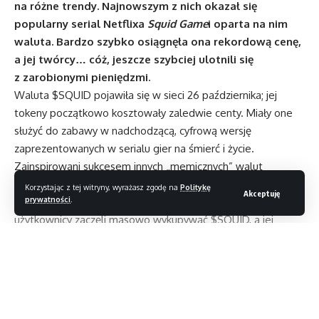
na różne trendy. Najnowszym z nich okazał się
popularny serial Netflixa
Squid Game
i oparta na nim
waluta. Bardzo szybko osiągnęła ona rekordową cenę,
a jej twórcy… cóż, jeszcze szybciej ulotnili się
z zarobionymi pieniędzmi.
Waluta $SQUID pojawiła się w sieci 26 października; jej
tokeny początkowo kosztowały zaledwie centy. Miały one
służyć do zabawy w nadchodzącą, cyfrową wersję
zaprezentowanych w serialu gier na śmierć i życie.
Zainspirowani sukcesem innych „memicznych” walut
(na przykład Dogecoin czy Shiba Inu) i zafascynowani
Korzystając z tej witryny, wyrażasz zgodę na
Politykę
Akceptuję
prywatności
.
perspektywą udziału w turnieju inspirowanym serialem,
użytkownicy zaczęli masowo wykupywać $SQUID, a jej
wartość rosła z godziny na godzinę. W pewnym momencie
osiągnęła ona nawet pułap 2 800 USD (ok. 11 140 PLN).
Sytuacja uległa kompletnej zmianie w poniedziałek rano,
kiedy to wartość tokena nagle spadła do zera. Okazało się,
że stali za tym… sami twórcy $SQUID, którzy po prostu