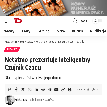
Aa
Font
Resizer
Newsy
Testy
Gaming
Moto
Kultura
Publikacje
Magazyn T3
>
Blog
>
Newsy
>
Netatmo prezentuje Inteligentny Czujnik Czadu
NEWSY
Netatmo prezentuje Inteligentny
Czujnik Czadu
Dla bezpieczeństwo twojego domu.
2 minut(y) czytania
Michał Lis
Opublikowany 02/11/2021