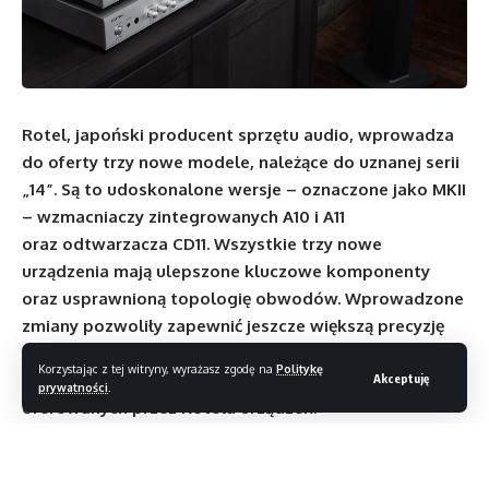
Rotel, japoński producent sprzętu audio, wprowadza
do oferty trzy nowe modele, należące do uznanej serii
„14”. Są to udoskonalone wersje – oznaczone jako MKII
– wzmacniaczy zintegrowanych A10 i A11
oraz odtwarzacza CD11. Wszystkie trzy nowe
urządzenia mają ulepszone kluczowe komponenty
oraz usprawnioną topologię obwodów. Wprowadzone
zmiany pozwoliły zapewnić jeszcze większą precyzję
i szczegółowość odtwarzanych dźwięków, przy
Korzystając z tej witryny, wyrażasz zgodę na
Politykę
zachowaniu odpowiedniej ceny do jakości
Akceptuję
prywatności
.
oferowanych przez Rotela urządzeń.
Modele A11MKII i CD11MKII to unowocześnione wersje
niezwykle udanych modeli firmy Rotel z linii Tribute, które