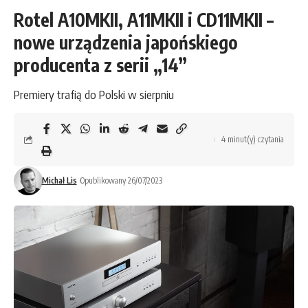
Rotel A10MKII, A11MKII i CD11MKII –
nowe urządzenia japońskiego
producenta z serii „14”
Premiery trafią do Polski w sierpniu
4 minut(y) czytania
Michał Lis
Opublikowany 26/07/2023