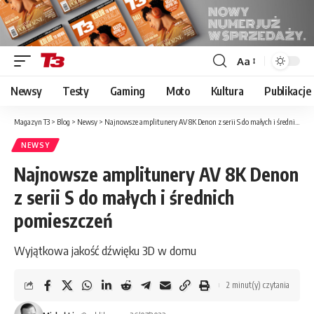
Aa
Font
Resizer
Newsy
Testy
Gaming
Moto
Kultura
Publikacje
Magazyn T3
>
Blog
>
Newsy
>
Najnowsze amplitunery AV 8K Denon z serii S do małych i średnich pomieszczeń
NEWSY
Najnowsze amplitunery AV 8K Denon
z serii S do małych i średnich
pomieszczeń
Wyjątkowa jakość dźwięku 3D w domu
2 minut(y) czytania