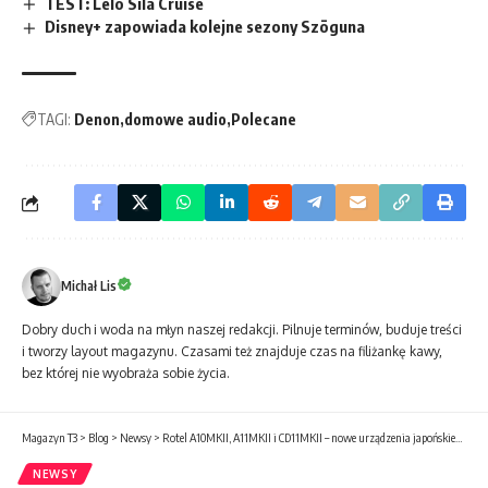
TEST: Lelo Sila Cruise
Disney+ zapowiada kolejne sezony Szōguna
TAGI:
Denon
domowe audio
Polecane
Michał Lis
Dobry duch i woda na młyn naszej redakcji. Pilnuje terminów, buduje treści
i tworzy layout magazynu. Czasami też znajduje czas na filiżankę kawy,
bez której nie wyobraża sobie życia.
Magazyn T3
>
Blog
>
Newsy
>
Rotel A10MKII, A11MKII i CD11MKII – nowe urządzenia japońskiego producenta z serii „14”
NEWSY