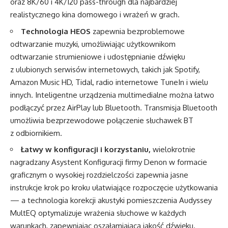
oraz 8K/60 i 4K/120 pass-through dla najbardziej
realistycznego kina domowego i wrażeń w grach.
Technologia HEOS
zapewnia bezproblemowe
odtwarzanie muzyki, umożliwiając użytkownikom
odtwarzanie strumieniowe i udostępnianie dźwięku
z ulubionych serwisów internetowych, takich jak Spotify,
Amazon Music HD, Tidal, radio internetowe TuneIn i wielu
innych. Inteligentne urządzenia multimedialne można łatwo
podłączyć przez AirPlay lub Bluetooth. Transmisja Bluetooth
umożliwia bezprzewodowe połączenie słuchawek BT
z odbiornikiem.
Łatwy w konfiguracji i korzystaniu,
wielokrotnie
nagradzany Asystent Konfiguracji firmy Denon w formacie
graficznym o wysokiej rozdzielczości zapewnia jasne
instrukcje krok po kroku ułatwiające rozpoczęcie użytkowania
— a technologia korekcji akustyki pomieszczenia Audyssey
MultEQ optymalizuje wrażenia słuchowe w każdych
warunkach, zapewniając oszałamiającą jakość dźwięku.