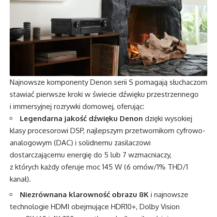
Najnowsze komponenty Denon serii S pomagają słuchaczom
stawiać pierwsze kroki w świecie dźwięku przestrzennego
i immersyjnej rozrywki domowej, oferując:
Legendarna jakość dźwięku Denon
dzięki wysokiej
klasy procesorowi DSP, najlepszym przetwornikom cyfrowo-
analogowym (DAC) i solidnemu zasilaczowi
dostarczającemu energię do 5 lub 7 wzmacniaczy,
z których każdy oferuje moc 145 W (6 omów/1% THD/1
kanał).
Niezrównana klarowność obrazu 8K
i najnowsze
technologie HDMI obejmujące HDR10+, Dolby Vision