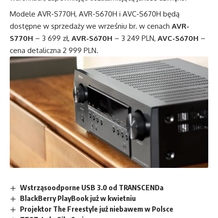
Modele AVR-S770H, AVR-S670H i AVC-S670H będą
dostępne w sprzedaży we wrześniu br. w cenach
AVR-
S770H
– 3 699 zł,
AVR-S670H
– 3 249 PLN,
AVC-S670H
–
cena detaliczna 2 999 PLN.
Wstrząsoodporne USB 3.0 od TRANSCENDa
BlackBerry PlayBook już w kwietniu
Projektor The Freestyle już niebawem w Polsce