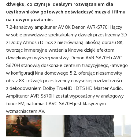
dźwięku, co czyni je idealnym rozwiązaniem dla
użytkowników gotowych doświadczyć muzyki i filmu
na nowym poziomie.
7.2-kanałowy amplituner AV 8K Denon AVR-S770H łączy
w sobie prawdziwie spektakularny dźwięk przestrzenny 3D
z Dolby Atmos i DTS:X z niezrównaną jakością obrazu 8K,
tworząc immersyjne wrażenia kinowe dzięki efektom
dźwiękowym wyższej warstwy. Denon AVR-S670H i AVC-
S670H stanowią doskonałe centrum tradycyjnego, łatwego
w konfiguracji kina domowego 5.2, oferując niesamowity
obraz 8K i dźwięk przestrzenny o wysokiej rozdzielczości
z dekodowaniem Dolby TrueHD i DTS HD Master Audio.
Amplituner AVR-S670H został wyposażony w analogowy
tuner FM, natomiast AVC-S670H jest klasycznym
wzmacniaczem AV.