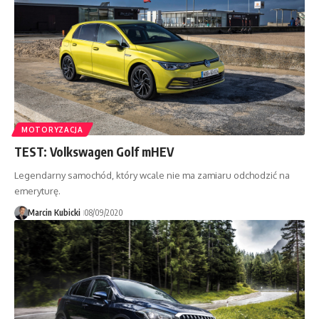
MOTORYZACJA
TEST: Volkswagen Golf mHEV
Legendarny samochód, który wcale nie ma zamiaru odchodzić na
emeryturę.
Marcin Kubicki
08/09/2020