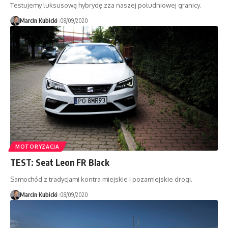
Testujemy luksusową hybrydę zza naszej południowej granicy.
Marcin Kubicki
08/09/2020
MOTORYZACJA
TEST: Seat Leon FR Black
Samochód z tradycjami kontra miejskie i pozamiejskie drogi.
Marcin Kubicki
08/09/2020