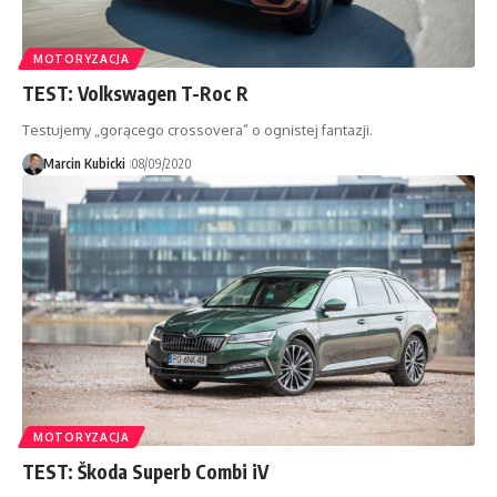
MOTORYZACJA
TEST: Volkswagen T-Roc R
Testujemy „gorącego crossovera” o ognistej fantazji.
Marcin Kubicki
08/09/2020
MOTORYZACJA
TEST: Škoda Superb Combi iV