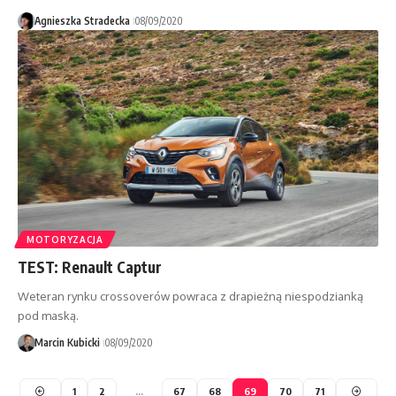
Agnieszka Stradecka
08/09/2020
MOTORYZACJA
TEST: Renault Captur
Weteran rynku crossoverów powraca z drapieżną niespodzianką
pod maską.
Marcin Kubicki
08/09/2020
1
2
…
67
68
69
70
71