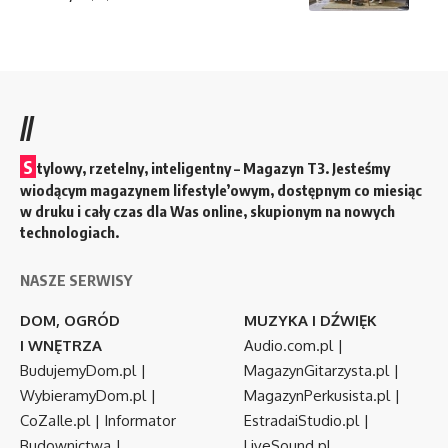
//
S
tylowy, rzetelny, inteligentny – Magazyn T3. Jesteśmy
wiodącym magazynem lifestyle’owym, dostępnym co miesiąc
w druku i cały czas dla Was online, skupionym na nowych
technologiach.
NASZE SERWISY
DOM, OGRÓD
MUZYKA I DŹWIĘK
I WNĘTRZA
Audio.com.pl
|
BudujemyDom.pl
|
MagazynGitarzysta.pl
|
WybieramyDom.pl
|
MagazynPerkusista.pl
|
CoZaIle.pl
|
Informator
EstradaiStudio.pl
|
Budownictwa
|
LiveSound.pl