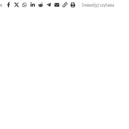
3 minut(y) czytania
ię