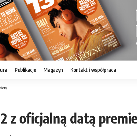
tura
Publikacje
Magazyn
Kontakt i współpraca
miery
 z oficjalną datą premi