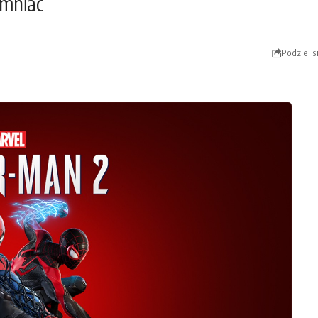
omniac
Podziel s