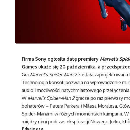
Firma Sony ogłosiła datę premiery
Marvel’s Spid
Games ukaże się 20 października, a przedsprzeda
Gra
Marvel’s Spider-Man 2
została zaprojektowana t
Technologia konsoli pozwala na wprowadzenie
m.i
audio i możliwości natychmiastowego przełączenia
W
Marvel’s Spider-Man 2
gracze po raz pierwszy m
bohaterów – Petera Parkera i Milesa Moralesa. Głó
Spider-Manami w różnych momentach kampanii. W 
między nimi podczas eksploracji Nowego Jorku, kt
Edycje gry