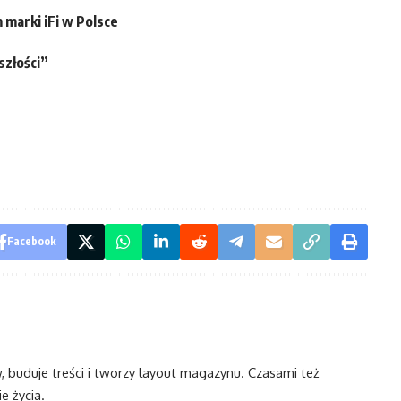
marki iFi w Polsce
szłości”
Facebook
w, buduje treści i tworzy layout magazynu. Czasami też
e życia.