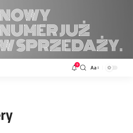
9
Aa
Font
Resizer
ery