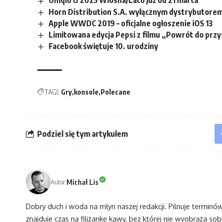
Uniqlo U 2025 Wiosna/Lato już od 21 marca
Horn Distribution S.A. wyłącznym dystrybutorem 
Apple WWDC 2019 – oficjalne ogłoszenie iOS 13
Limitowana edycja Pepsi z filmu „Powrót do przy
Facebook świętuje 10. urodziny
TAGI:
Gry
konsole
Polecane
Podziel się tym artykułem
Michał Lis
Autor:
Dobry duch i woda na młyn naszej redakcji. Pilnuje terminó
znajduje czas na filiżankę kawy, bez której nie wyobraża sobi