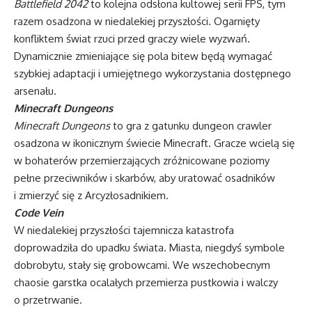
Battlefield 2042
to kolejna odsłona kultowej serii FPS, tym
razem osadzona w niedalekiej przyszłości. Ogarnięty
konfliktem świat rzuci przed graczy wiele wyzwań.
Dynamicznie zmieniające się pola bitew będą wymagać
szybkiej adaptacji i umiejętnego wykorzystania dostępnego
arsenału.
Minecraft Dungeons
Minecraft Dungeons
to gra z gatunku dungeon crawler
osadzona w ikonicznym świecie Minecraft. Gracze wcielą się
w bohaterów przemierzających zróżnicowane poziomy
pełne przeciwników i skarbów, aby uratować osadników
i zmierzyć się z Arcyzłosadnikiem.
Code Vein
W niedalekiej przyszłości tajemnicza katastrofa
doprowadziła do upadku świata. Miasta, niegdyś symbole
dobrobytu, stały się grobowcami. We wszechobecnym
chaosie garstka ocalałych przemierza pustkowia i walczy
o przetrwanie.