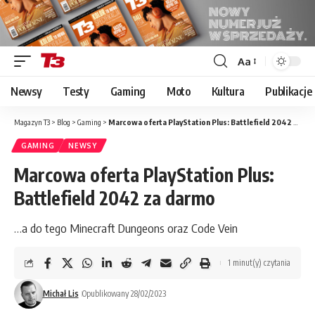
Aa
Font
Resizer
Newsy
Testy
Gaming
Moto
Kultura
Publikacje
Magazyn T3
>
Blog
>
Gaming
>
Marcowa oferta PlayStation Plus: Battlefield 2042 za darmo
GAMING
NEWSY
Marcowa oferta PlayStation Plus:
Battlefield 2042 za darmo
…a do tego Minecraft Dungeons oraz Code Vein
1 minut(y) czytania
Michał Lis
Opublikowany 28/02/2023