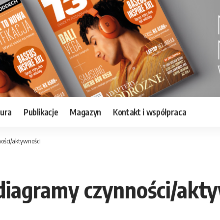
tura
Publikacje
Magazyn
Kontakt i współpraca
ności/aktywności
 diagramy czynności/akt