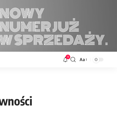
9
Aa
Font
Resizer
ywności