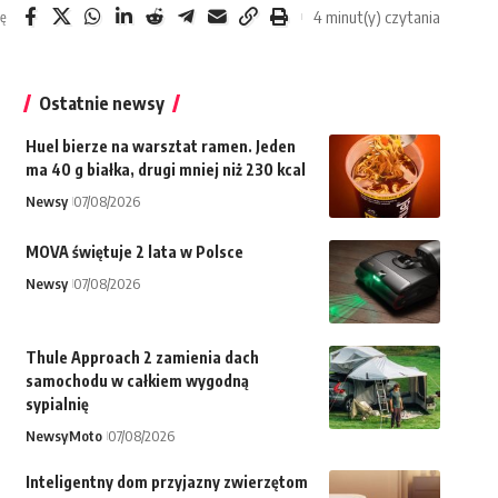
4 minut(y) czytania
ię
Ostatnie newsy
Huel bierze na warsztat ramen. Jeden
ma 40 g białka, drugi mniej niż 230 kcal
Newsy
07/08/2026
MOVA świętuje 2 lata w Polsce
Newsy
07/08/2026
Thule Approach 2 zamienia dach
samochodu w całkiem wygodną
sypialnię
Newsy
Moto
07/08/2026
Inteligentny dom przyjazny zwierzętom