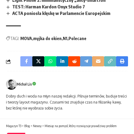
TEST: Harman Kardon Onyx Studio 7
ACTA poniosła klęskę w Parlamencie Europejskim
TAGI:
MOVA
myjka do okien
N1
Polecane
Michał Lis
Dobry duch i woda na młyn naszej redakcji. Pilnuje terminów, buduje treści
i tworzy layout magazynu. Czasami też znajduje czas na filiżankę kawy,
bez której nie wyobraża sobie życia.
Magazyn T3
>
Blog
>
Newsy
>
Miesiąc na pomysł, który rozwiązuje prawdziwy problem