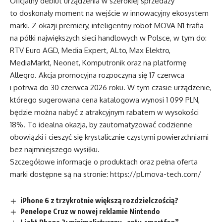
Oficjalny debiut urządzenia w szerokiej sprzedaży
to doskonały moment na wejście w innowacyjny ekosystem
marki. Z okazji premiery, inteligentny robot MOVA N1 trafia
na półki największych sieci handlowych w Polsce, w tym do:
RTV Euro AGD, Media Expert, Al.to, Max Elektro,
MediaMarkt, Neonet, Komputronik oraz na platformę
Allegro. Akcja promocyjna rozpoczyna się 17 czerwca
i potrwa do 30 czerwca 2026 roku. W tym czasie urządzenie,
którego sugerowana cena katalogowa wynosi 1 099 PLN,
będzie można nabyć z atrakcyjnym rabatem w wysokości
18%. To idealna okazja, by zautomatyzować codzienne
obowiązki i cieszyć się krystalicznie czystymi powierzchniami
bez najmniejszego wysiłku.
Szczegółowe informacje o produktach oraz pełna oferta
marki dostępne są na stronie:
https://pl.mova-tech.com/
iPhone 6 z trzykrotnie większą rozdzielczością?
Penelope Cruz w nowej reklamie Nintendo
Light Phone 2: minimalistyczny „anty-smartfon”