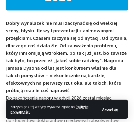
Dobry wynalazek nie musi zaczynać się od wielkiej
sceny, błysku fleszy i prezentacji z animowanymi
przejściami. Czasem zaczyna się od irytacji. Od pytania,
dlaczego coś działa źle. Od zauważenia problemu,
który inni omijają wzrokiem, bo tak już jest, bo zawsze
tak było, bo przecież „jakoś sobie radzimy”. Nagroda
Jamesa Dysona od lat jest konkursem właśnie dla
takich pomysłów – niekoniecznie najbardziej
efektownych na pierwszy rzut oka, ale takich, które
próbują realnie coś naprawić.
Do zakończenia naboru w edycji 2026 został miesiąc.
Zgłoszenia można przesyłać do 15 lipca za pośrednictwem
Korzystając z tej witryny, wyrażasz zgodę na
Politykę
Akceptuję
prywatności
.
strony
jamesdysonaward.org
. Konkurs jest skierowany
do studentów, doktorantów i niedawnych absolwentów
kierunków inżynieryjnych oraz projektowych. Założenie