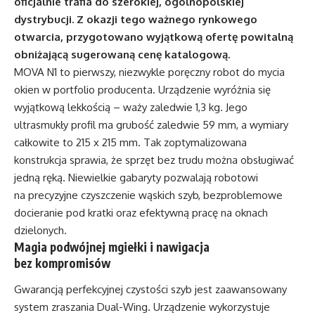
oficjalnie trafia do szerokiej, ogólnopolskiej
dystrybucji. Z okazji tego ważnego rynkowego
otwarcia, przygotowano wyjątkową ofertę powitalną
obniżającą sugerowaną cenę katalogową.
MOVA N1 to pierwszy, niezwykle poręczny robot do mycia
okien w portfolio producenta. Urządzenie wyróżnia się
wyjątkową lekkością – waży zaledwie 1,3 kg. Jego
ultrasmukły profil ma grubość zaledwie 59 mm, a wymiary
całkowite to 215 x 215 mm. Tak zoptymalizowana
konstrukcja sprawia, że sprzęt bez trudu można obsługiwać
jedną ręką. Niewielkie gabaryty pozwalają robotowi
na precyzyjne czyszczenie wąskich szyb, bezproblemowe
docieranie pod kratki oraz efektywną pracę na oknach
dzielonych.
Magia podwójnej mgiełki i nawigacja
bez kompromisów
Gwarancją perfekcyjnej czystości szyb jest zaawansowany
system zraszania Dual-Wing. Urządzenie wykorzystuje