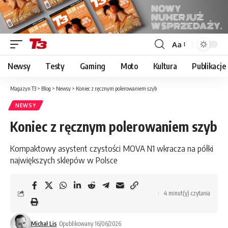
Aa
Font
Resizer
Newsy
Testy
Gaming
Moto
Kultura
Publikacje
Magazyn T3
>
Blog
>
Newsy
>
Koniec z ręcznym polerowaniem szyb
NEWSY
Koniec z ręcznym polerowaniem szyb
Kompaktowy asystent czystości MOVA N1 wkracza na półki
największych sklepów w Polsce
4 minut(y) czytania
Michał Lis
Opublikowany 16/06/2026