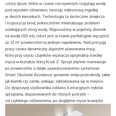
cztery dysze, które w czasie rzeczywistym rozpylają wodę
pod wysokim ciśnieniem, tworząc mikronową mgiełkę
w dwóch kierunkach. Technologia ta skutecznie zmiękcza
i rozpuszcza brud, jednocześnie minimalizując problem
ociekających strug wody. Wyposażony w pojemny zbiornik
na wodę (120 ml), robot jest w stanie perfekcyjnie wyczyścić
aż 32 m² powierzchni na jednym napełnieniu. Nad precyzją
pracy czuwa dynamiczny algorytm planowania trasy,
który przy użyciu czujników wyznacza optymalną ścieżkę
mycia w kształcie litery N lub Z. Sprzęt płynnie manewruje
po powierzchni, a dzięki zaawansowanemu systemowi
Smart Obstacle Avoidance sprawnie omija przeszkody, takie
jak klamki czy zamki, unikając zablokowania się w miejscu.
Do dyspozycji użytkownika oddano 6 intuicyjnych trybów
sprzątania, dopasowanych do różnych potrzeb –
od szybkiego odświeżenia, po dogłębne mycie krawędzi.