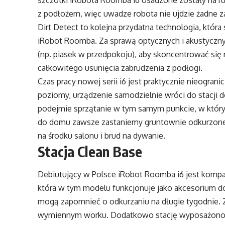
szczotki iRobota Roomba i6 osadzone zostały na ru
z podłożem, więc uwadze robota nie ujdzie żadne z
Dirt Detect to kolejna przydatna technologia, któ
iRobot Roomba. Za sprawą optycznych i akustyczny
(np. piasek w przedpokoju), aby skoncentrować się
całkowitego usunięcia zabrudzenia z podłogi.
Czas pracy nowej serii i6 jest praktycznie nieogran
poziomy, urządzenie samodzielnie wróci do stacji d
podejmie sprzątanie w tym samym punkcie, w którym
do domu zawsze zastaniemy gruntownie odkurzone 
na środku salonu i brud na dywanie.
Stacja Clean Base
Debiutujący w Polsce iRobot Roomba i6 jest kompat
która w tym modelu funkcjonuje jako akcesorium d
mogą zapomnieć o odkurzaniu na długie tygodnie.
wymiennym worku. Dodatkowo stację wyposażono w