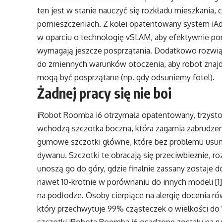
ten jest w stanie nauczyć się rozkładu mieszkania,
pomieszczeniach. Z kolei opatentowany system iAda
w oparciu o technologię vSLAM, aby efektywnie porus
wymagają jeszcze posprzątania. Dodatkowo rozwią
do zmiennych warunków otoczenia, aby robot znajdo
mogą być posprzątane (np. gdy odsuniemy fotel).
Żadnej pracy się nie boi
iRobot Roomba i6 otrzymała opatentowany, trzyst
wchodzą szczotka boczna, która zagarnia zabrudzeni
gumowe szczotki główne, które bez problemu usuną
dywanu. Szczotki te obracają się przeciwbieżnie, ro
unoszą go do góry, gdzie finalnie zassany zostaje 
nawet 10-krotnie w porównaniu do innych modeli [1] 
na podłodze. Osoby cierpiące na alergię docenia r
który przechwytuje 99% cząsteczek o wielkości do