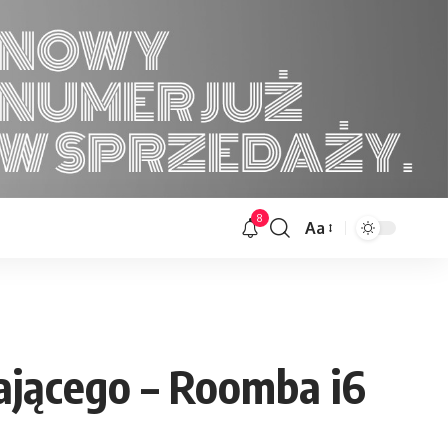
8
Aa
Font
Resizer
ającego – Roomba i6