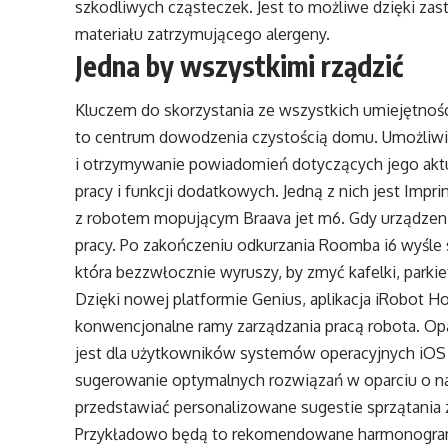
szkodliwych cząsteczek. Jest to możliwe dzięki 
materiału zatrzymującego alergeny.
Jedna by wszystkimi rządzić
Kluczem do skorzystania ze wszystkich umiejętnoś
to centrum dowodzenia czystością domu. Umożliwia
i otrzymywanie powiadomień dotyczących jego akt
pracy i funkcji dodatkowych. Jedną z nich jest Impr
z robotem mopującym Braava jet m6. Gdy urządzeni
pracy. Po zakończeniu odkurzania Roomba i6 wyśle
która bezzwłocznie wyruszy, by zmyć kafelki, parkie
Dzięki nowej platformie Genius, aplikacja iRobot
konwencjonalne ramy zarządzania pracą robota. Opa
jest dla użytkowników systemów operacyjnych iOS 
sugerowanie optymalnych rozwiązań w oparciu o 
przedstawiać personalizowane sugestie sprzątania 
Przykładowo będą to rekomendowane harmonogramy 