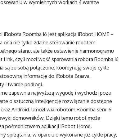
zastosowaniu w wymiennych workach 4 warstw
ci iRobota Roomba i6 jest aplikacja iRobot HOME –
 ona nie tylko zdalne sterowanie robotem
ualnego stanu, ale także ustawienie harmonogramu
int Link, czyli możliwość sparowania robota Roomba i6
a są ze sobą połączone, koordynują swoje cykle
 stosowną informację do iRobota Braava,
ty i twarde podłogi.
 Home zapewnia najwyższą wygodę i wychodzi poza
rte o sztuczną inteligencję rozwiązanie dostępne
oraz Android. Umożliwia robotom Roomba serii i6
nawyki domowników. Dzięki temu robot może
za pośrednictwem aplikacji iRobot Home.
sprzątania, w oparciu o wykonane już cykle pracy,