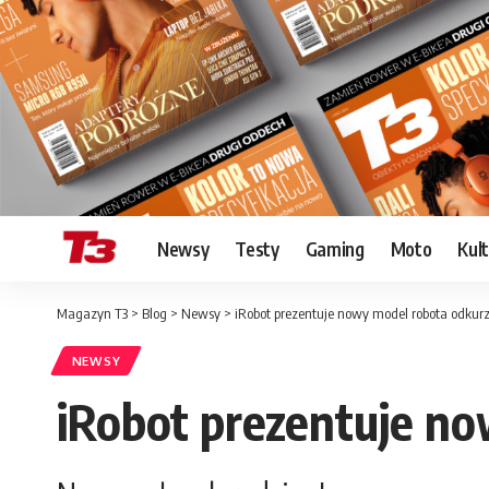
Newsy
Testy
Gaming
Moto
Kul
Magazyn T3
>
Blog
>
Newsy
>
iRobot prezentuje nowy model robota odkur
NEWSY
iRobot prezentuje n