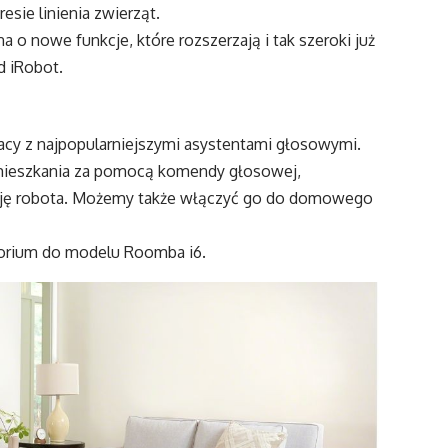
sie linienia zwierząt.
 o nowe funkcje, które rozszerzają i tak szeroki już
d iRobot.
cy z najpopularniejszymi asystentami głosowymi.
ie mieszkania za pomocą komendy głosowej,
izację robota. Możemy także włączyć go do domowego
sorium do modelu Roomba i6.