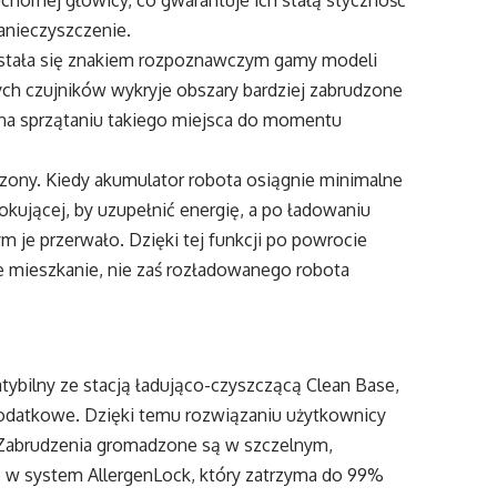
chomej głowicy, co gwarantuje ich stałą styczność
anieczyszczenie.
ra stała się znakiem rozpoznawczym gamy modeli
ch czujników wykryje obszary bardziej zabrudzone
 na sprzątaniu takiego miejsca do momentu
iczony. Kiedy akumulator robota osiągnie minimalne
okującej, by uzupełnić energię, a po ładowaniu
 je przerwało. Dzięki tej funkcji po powrocie
mieszkanie, nie zaś rozładowanego robota
ybilny ze stacją ładująco-czyszczącą Clean Base,
odatkowe. Dzięki temu rozwiązaniu użytkownicy
 Zabrudzenia gromadzone są w szczelnym,
 system AllergenLock, który zatrzyma do 99%