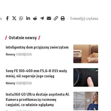
5 minut(y) czytania
ię
Ostatnie newsy
Inteligentny dom przyjazny zwierzętom
Newsy
05/08/2026
Sony FE 100–400 mm F5,6–8 OSS waży
mniej, niż sugeruje jego zasięg
Newsy
05/08/2026
Insta360 GO Ultra dostaje asystenta AI.
Kamera przetłumaczy rozmowę
i wyjaśni, co właśnie oglądamy