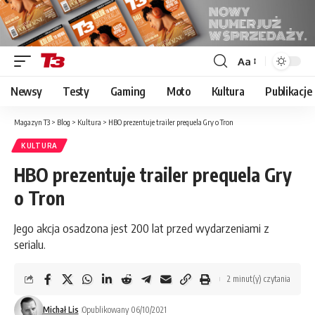
Aa
Font
Resizer
Newsy
Testy
Gaming
Moto
Kultura
Publikacje
Magazyn T3
>
Blog
>
Kultura
>
HBO prezentuje trailer prequela Gry o Tron
KULTURA
HBO prezentuje trailer prequela Gry
o Tron
Jego akcja osadzona jest 200 lat przed wydarzeniami z
serialu.
2 minut(y) czytania
Michał Lis
Opublikowany 06/10/2021