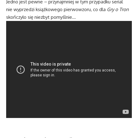
Jedno jest pewne – przynajmniej w tym przypadku serial
nie wyprzedzi książkowego pierwowzoru, co dla
Gry o Tron
skończyło się
niezbyt pomyślnie…