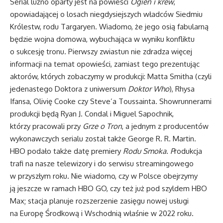
Serial luźno oparty jest na powieści
Ogień i krew
,
opowiadającej o losach niegdysiejszych władców Siedmiu
Królestw, rodu Targaryen. Wiadomo, że jego osią fabularną
będzie wojna domowa, wybuchająca w wyniku konfliktu
o sukcesję tronu. Pierwszy zwiastun nie zdradza więcej
informacji na temat opowieści, zamiast tego prezentując
aktorów, których zobaczymy w produkcji: Matta Smitha (czyli
jedenastego Doktora z uniwersum
Doktor Who
), Rhysa
Ifansa, Olivię Cooke czy Steve’a Toussainta. Showrunnerami
produkcji będą Ryan J. Condal i Miguel Sapochnik,
którzy pracowali przy
Grze o Tron
, a jednym z producentów
wykonawczych serialu został także George R. R. Martin.
HBO podało także datę premiery
Rodu Smoka. P
rodukcja
trafi na nasze telewizory i do serwisu streamingowego
w przyszłym roku. Nie wiadomo, czy w Polsce obejrzymy
ją jeszcze w ramach HBO GO, czy też już pod szyldem HBO
Max; stacja planuje rozszerzenie zasięgu nowej usługi
na Europę Środkową i Wschodnią właśnie w 2022 roku.