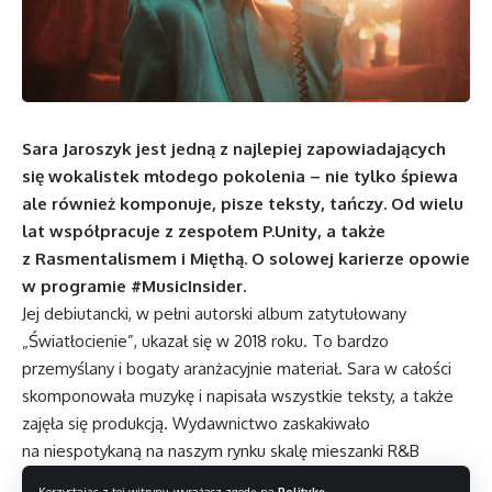
Sara Jaroszyk jest jedną z najlepiej zapowiadających
się wokalistek młodego pokolenia – nie tylko śpiewa
ale również komponuje, pisze teksty, tańczy. Od wielu
lat współpracuje z zespołem P.Unity, a także
z Rasmentalismem i Mięthą. O solowej karierze opowie
w programie #MusicInsider.
Jej debiutancki, w pełni autorski album zatytułowany
„Światłocienie”, ukazał się w 2018 roku. To bardzo
przemyślany i bogaty aranżacyjnie materiał. Sara w całości
skomponowała muzykę i napisała wszystkie teksty, a także
zajęła się produkcją. Wydawnictwo zaskakiwało
na niespotykaną na naszym rynku skalę mieszanki R&B
i soulu z wysublimowanym popem i elektroniką.
Korzystając z tej witryny, wyrażasz zgodę na
Politykę