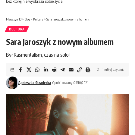
bez której nie wyobraża sobie życia.
Magazyn T3
>
Blog
>
Kultura
>
Sara Jaroszyk z nowym albumem
KULTURA
Sara Jaroszyk z nowym albumem
Był Rasmentalism, czas na solo!
2 minut(y) czytania
Agnieszka Stradecka
Opublikowany 05/10/2021