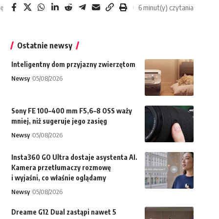
6 minut(y) czytania
ię
Ostatnie newsy
Inteligentny dom przyjazny zwierzętom
Newsy
05/08/2026
Sony FE 100–400 mm F5,6–8 OSS waży
mniej, niż sugeruje jego zasięg
Newsy
05/08/2026
Insta360 GO Ultra dostaje asystenta AI.
Kamera przetłumaczy rozmowę
i wyjaśni, co właśnie oglądamy
Newsy
05/08/2026
Dreame G12 Dual zastąpi nawet 5