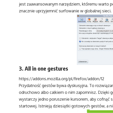
jest zaawansowanym narzędziem, któremu warto poś
znacznie uprzyjemnić surfowanie w globalnej sieci.
3. All in one gestures
https://addons.mozilla.org/pl/firefox/addon/12
Przydatność gestów bywa dyskusyjna. To rozwiązan
odruchowo albo całkiem o nim zapomnisz. Dzięk
wystarczy jedno poruszenie kursorem, aby cofnąć si
startowej. Istnieją dziesiątki gotowych gestów, a n