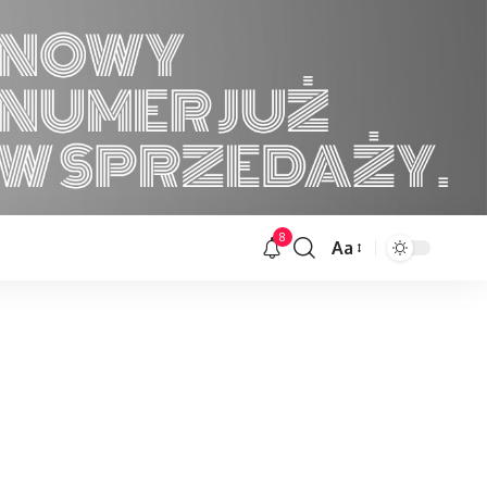
8
Aa
Font
Resizer