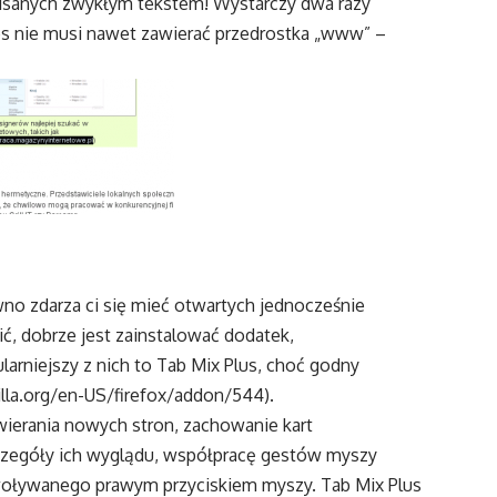
pisanych zwykłym tekstem! Wystarczy dwa razy
res nie musi nawet zawierać przedrostka „www” –
wno zdarza ci się mieć otwartych jednocześnie
bić, dobrze jest zainstalować dodatek,
ularniejszy z nich to Tab Mix Plus, choć godny
illa.org/en-US/firefox/addon/544).
wierania nowych stron, zachowanie kart
zczegóły ich wyglądu, współpracę gestów myszy
oływanego prawym przyciskiem myszy. Tab Mix Plus