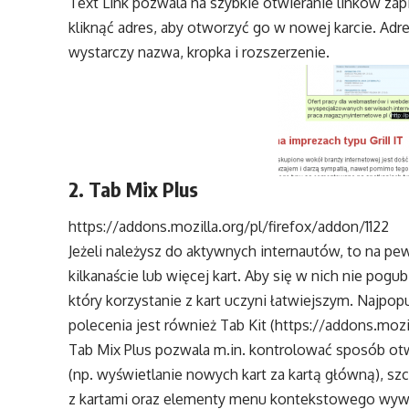
Text Link pozwala na szybkie otwieranie linków za
kliknąć adres, aby otworzyć go w nowej karcie. Ad
wystarczy nazwa, kropka i rozszerzenie.
2. Tab Mix Plus
https://addons.mozilla.org/pl/firefox/addon/1122
Jeżeli należysz do aktywnych internautów, to na pe
kilkanaście lub więcej kart. Aby się w nich nie pogu
który korzystanie z kart uczyni łatwiejszym. Najpop
polecenia jest również Tab Kit (https://addons.moz
Tab Mix Plus pozwala m.in. kontrolować sposób ot
(np. wyświetlanie nowych kart za kartą główną), s
z kartami oraz elementy menu kontekstowego wyw