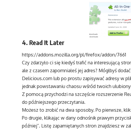
4. Read It Later
https://addons.mozilla.org/pl/firefox/addon/7661
Czy zdarzyło ci się kiedyś trafić na interesującą st
ale z czasem zapomniałeś jej adres? Mógłbyś dodać 
Delicious.com lub po prostu zapisywać adresy w pl
jednak powstawaniu chaosu wśród twoich ulubionych
Z pomocą przychodzi na szczęście rozszerzenie Rea
do późniejszego przeczytania.
Możesz to zrobić na dwa sposoby. Po pierwsze, kli
Po drugie, klikając w dany odnośnik prawym przycis
później”. Listę zapamiętanych stron znajdziesz w zak