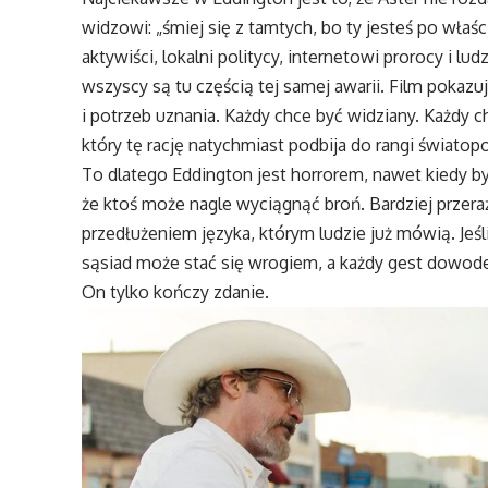
widzowi: „śmiej się z tamtych, bo ty jesteś po wła
aktywiści, lokalni politycy, internetowi prorocy i 
wszyscy są tu częścią tej samej awarii. Film pokazu
i potrzeb uznania. Każdy chce być widziany. Każdy c
który tę rację natychmiast podbija do rangi światop
To dlatego Eddington jest horrorem, nawet kiedy b
że ktoś może nagle wyciągnąć broń. Bardziej przera
przedłużeniem języka, którym ludzie już mówią. Jeśli
sąsiad może stać się wrogiem, a każdy gest dowodem
On tylko kończy zdanie.