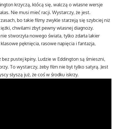
ington krzyczą, kłócą się, walczą o własne wersje
as. Nie musi mieć racji. Wystarczy, że jest.
asach, bo takie filmy zwykle starzeją się szybciej niż
iężki, chwilami zbyt pewny własnej diagnozy.
nie stworzyła nowego świata, tylko zdarła lakier
klasowe pęknięcia, rasowe napięcia i fantazja,
eż bez pustej kpiny. Ludzie w Eddington są śmieszni,
rzy. To wystarczy, żeby film nie był tylko satyrą. Jest
scy słyszą już, że coś w środku iskrzy.