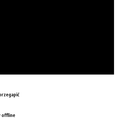
 przegapić
 offline