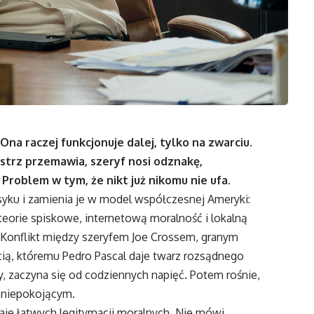
na raczej funkcjonuje dalej, tylko na zwarciu.
mistrz przemawia, szeryf nosi odznakę,
Problem w tym, że nikt już nikomu nie ufa.
yku i zamienia je w model współczesnej Ameryki:
teorie spiskowe, internetową moralność i lokalną
a. Konflikt między szeryfem Joe Crossem, granym
ią, któremu Pedro Pascal daje twarz rozsądnego
zaczyna się od codziennych napięć. Potem rośnie,
j niepokojącym.
daje łatwych legitymacji moralnych. Nie mówi