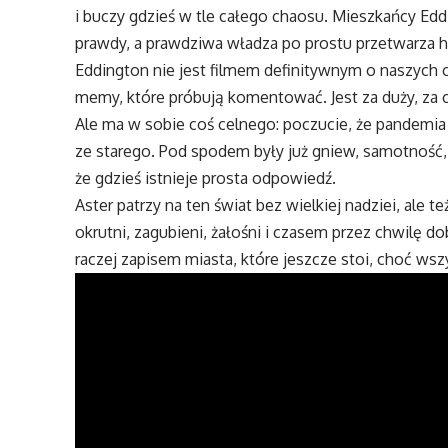
i buczy gdzieś w tle całego chaosu. Mieszkańcy Edd
prawdy, a prawdziwa władza po prostu przetwarza hał
Eddington nie jest filmem definitywnym o naszych cz
memy, które próbują komentować. Jest za duży, za c
Ale ma w sobie coś celnego: poczucie, że pandemia 
ze starego. Pod spodem były już gniew, samotność, 
że gdzieś istnieje prosta odpowiedź.
Aster patrzy na ten świat bez wielkiej nadziei, ale t
okrutni, zagubieni, żałośni i czasem przez chwilę dob
raczej zapisem miasta, które jeszcze stoi, choć wszy