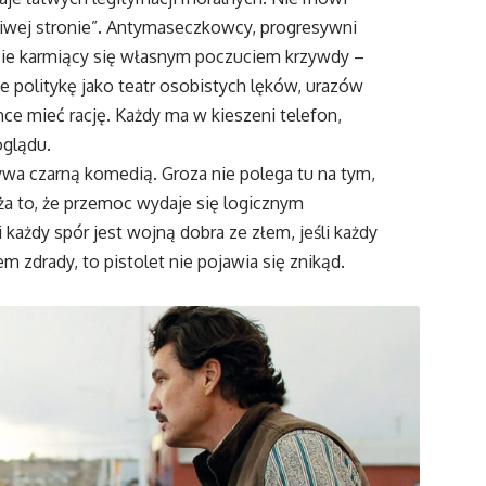
ściwej stronie”. Antymaseczkowcy, progresywni
ludzie karmiący się własnym poczuciem krzywdy –
je politykę jako teatr osobistych lęków, urazów
hce mieć rację. Każdy ma w kieszeni telefon,
oglądu.
ywa czarną komedią. Groza nie polega tu na tym,
ża to, że przemoc wydaje się logicznym
 każdy spór jest wojną dobra ze złem, jeśli każdy
 zdrady, to pistolet nie pojawia się znikąd.