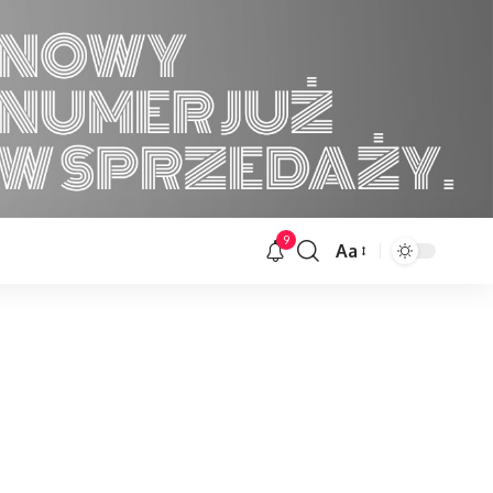
9
Aa
Font
Resizer