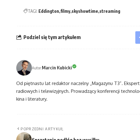
TAGI:
Eddington
filmy
skyshowtime
streaming
Podziel się tym artykułem
Marcin Kubicki
Autor:
Od piętnastu lat redaktor naczelny „Magazynu T3”. Eksper
radiowych i telewizyjnych. Prowadzący konferencji technol
kina i literatury.
POPRZEDNI ARTYKUŁ
Sprzątanie podłóg bez wysiłku