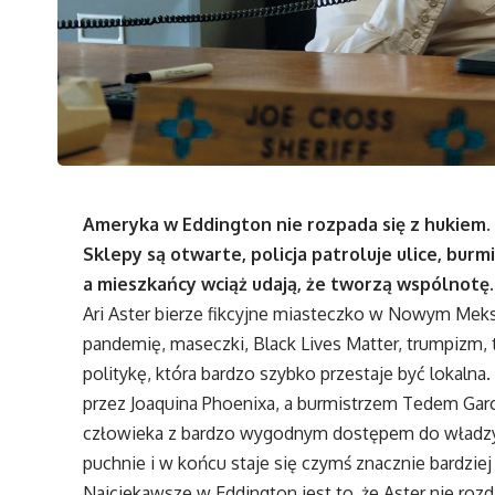
Ameryka w Eddington nie rozpada się z hukiem. O
Sklepy są otwarte, policja patroluje ulice, bur
a mieszkańcy wciąż udają, że tworzą wspólnotę. 
Ari Aster bierze fikcyjne miasteczko w Nowym Meks
pandemię, maseczki, Black Lives Matter, trumpizm, 
politykę, która bardzo szybko przestaje być lokaln
przez Joaquina Phoenixa, a burmistrzem Tedem Garc
człowieka z bardzo wygodnym dostępem do władzy, 
puchnie i w końcu staje się czymś znacznie bardzie
Najciekawsze w Eddington jest to, że Aster nie roz