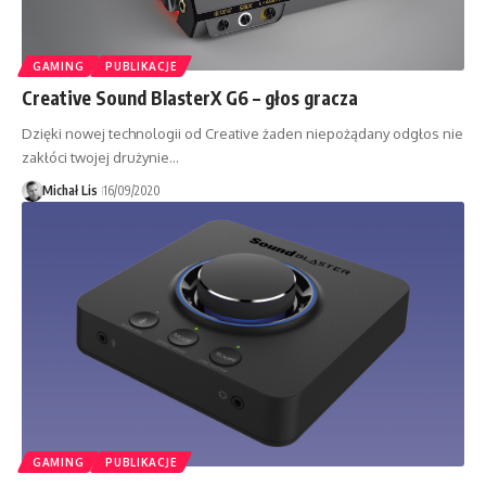
GAMING
PUBLIKACJE
Creative Sound BlasterX G6 – głos gracza
Dzięki nowej technologii od Creative żaden niepożądany odgłos nie
zakłóci twojej drużynie…
Michał Lis
16/09/2020
GAMING
PUBLIKACJE