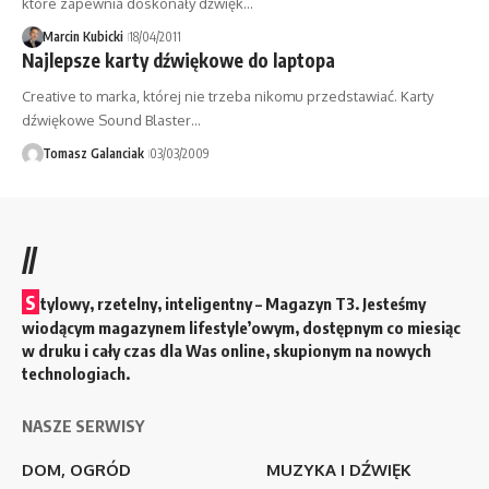
które zapewnia doskonały dźwięk…
Marcin Kubicki
18/04/2011
Najlepsze karty dźwiękowe do laptopa
Creative to marka, której nie trzeba nikomu przedstawiać. Karty
dźwiękowe Sound Blaster…
Tomasz Galanciak
03/03/2009
//
S
tylowy, rzetelny, inteligentny – Magazyn T3. Jesteśmy
wiodącym magazynem lifestyle’owym, dostępnym co miesiąc
w druku i cały czas dla Was online, skupionym na nowych
technologiach.
NASZE SERWISY
DOM, OGRÓD
MUZYKA I DŹWIĘK