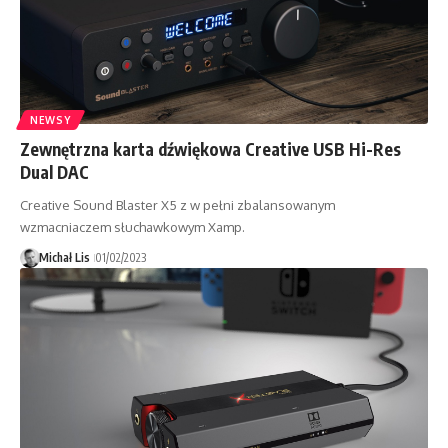
NEWSY
Zewnętrzna karta dźwiękowa Creative USB Hi-Res
Dual DAC
Creative Sound Blaster X5 z w pełni zbalansowanym
wzmacniaczem słuchawkowym Xamp.
Michał Lis
01/02/2023