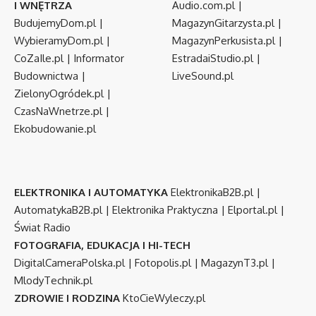
I WNĘTRZA
Audio.com.pl
|
BudujemyDom.pl
|
MagazynGitarzysta.pl
|
WybieramyDom.pl
|
MagazynPerkusista.pl
|
CoZaIle.pl
|
Informator
EstradaiStudio.pl
|
Budownictwa
|
LiveSound.pl
ZielonyOgródek.pl
|
CzasNaWnetrze.pl
|
Ekobudowanie.pl
ELEKTRONIKA I AUTOMATYKA
ElektronikaB2B.pl
|
AutomatykaB2B.pl
|
Elektronika Praktyczna
|
Elportal.pl
|
Świat Radio
FOTOGRAFIA, EDUKACJA I HI-TECH
DigitalCameraPolska.pl
|
Fotopolis.pl
|
MagazynT3.pl
|
MlodyTechnik.pl
ZDROWIE I RODZINA
KtoCieWyleczy.pl