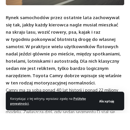
Rynek samochodów przez ostatnie lata zachowywał
się tak, jakby każdy kierowca nagle musiał mieszkać
na skraju lasu, wozić rowery, psa, kajak i raz
w tygodniu pokonywać błotnistą drogę do własnej
samotni. W praktyce wielu użytkowników flotowych
nadal jeździ głównie po mieście, między spotkaniami,
hotelami, lotniskami i autostradą. Dla nich klasyczny
sedan nie jest reliktem, tylko bardzo logicznym
narzędziem. Toyota Camry dobrze wpisuje się właśnie
w ten rodzaj motoryzacyjnej normalności.
Camry ma za sobą ponad 40 lat historii i ponad 22 miliony
sprzedanych egzemplarzy na świecie. To liczby, które
Korzystając z tej witryny, wyrażasz zgodę na
Politykę
Akceptuję
prywatności
.
nie muszą nikogo ekscytować, ale sporo mówią o pozycji
modelu. Zwłaszcza dziś, gdy sedan segmentu D stał się
niemal gatunkiem chronionym. Toyota nadal traktuje Camry
jako propozycję dla firm, kadry menedżerskiej i tych klientów