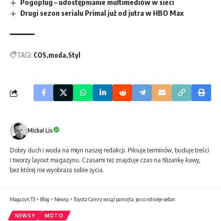
Pogoplug – udostępnianie multimediów w sieci
Drugi sezon serialu Primal już od jutra w HBO Max
TAGI:
COS
moda
Styl
Michał Lis
Dobry duch i woda na młyn naszej redakcji. Pilnuje terminów, buduje treści
i tworzy layout magazynu. Czasami też znajduje czas na filiżankę kawy,
bez której nie wyobraża sobie życia.
Magazyn T3
>
Blog
>
Newsy
>
Toyota Camry wciąż pamięta, po co istnieje sedan
NEWSY
MOTO