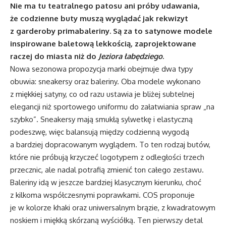
Nie ma tu teatralnego patosu ani próby udawania,
że codzienne buty muszą wyglądać jak rekwizyt
z garderoby primabaleriny. Są za to satynowe modele
inspirowane baletową lekkością, zaprojektowane
raczej do miasta niż do
Jeziora łabędziego
.
Nowa sezonowa propozycja marki obejmuje dwa typy
obuwia: sneakersy oraz baleriny. Oba modele wykonano
z miękkiej satyny, co od razu ustawia je bliżej subtelnej
elegancji niż sportowego uniformu do załatwiania spraw „na
szybko”. Sneakersy mają smukłą sylwetkę i elastyczną
podeszwę, więc balansują między codzienną wygodą
a bardziej dopracowanym wyglądem. To ten rodzaj butów,
które nie próbują krzyczeć logotypem z odległości trzech
przecznic, ale nadal potrafią zmienić ton całego zestawu.
Baleriny idą w jeszcze bardziej klasycznym kierunku, choć
z kilkoma współczesnymi poprawkami. COS proponuje
je w kolorze khaki oraz uniwersalnym brązie, z kwadratowym
noskiem i miękką skórzaną wyściółką. Ten pierwszy detal