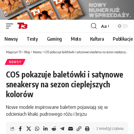
Aa
Font
Resizer
Newsy
Testy
Gaming
Moto
Kultura
Publikacje
Magazyn T3
>
Blog
>
Newsy
>
COS pokazuje baletówki i satynowe sneakersy na sezon cieplejszych kolorów
NEWSY
COS pokazuje baletówki i satynowe
sneakersy na sezon cieplejszych
kolorów
Nowe modele inspirowane baletem pojawiają się w
odcieniach khaki, pudrowego różu i brązu
2 minut(y) czytania