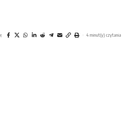
4 minut(y) czytania
ię