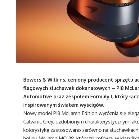
Bowers & Wilkins, ceniony producent sprzętu a
flagowych słuchawek dokanałowych – Pi8 McLar
Automotive oraz zespołem Formuły 1, który łą
inspirowanym światem wyścigów.
Nowy model Pi8 McLaren Edition wyróżnia się ele
Galvanic Grey, ozdobionym charakterystycznymi ak
kolorystykę zastosowano zarówno na słuchawkach, ja
bolidu McLaren MCL38, który triumfował w klasyfik