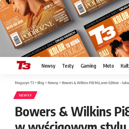
Newsy
Testy
Gaming
Moto
Kul
Magazyn T3
>
Blog
>
Newsy
>
Bowers & Wilkins Pi8 McLaren Edition – lu
NEWSY
Bowers & Wilkins Pi8
w wyścigowym stylu