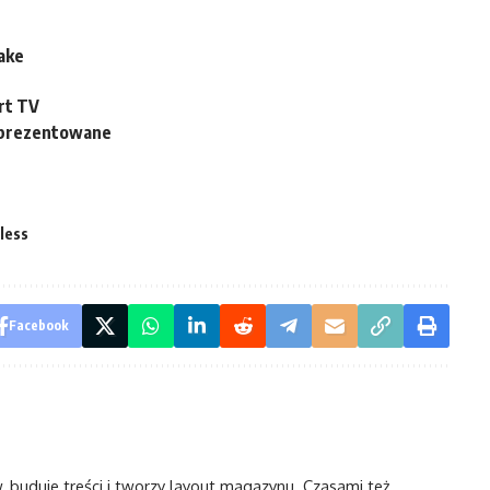
ake
rt TV
zaprezentowane
less
Facebook
w, buduje treści i tworzy layout magazynu. Czasami też