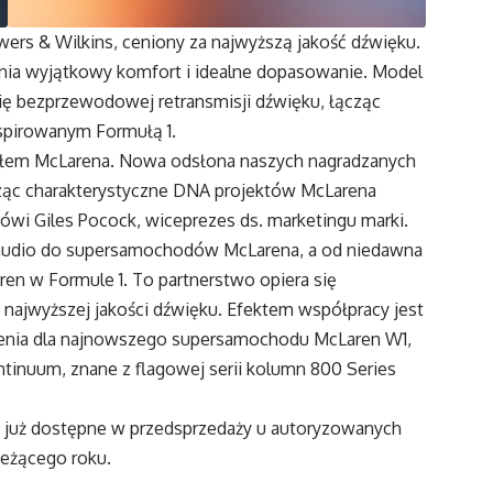
rs & Wilkins, ceniony za najwyższą jakość dźwięku.
a wyjątkowy komfort i idealne dopasowanie. Model
ię bezprzewodowej retransmisji dźwięku, łącząc
spirowanym Formułą 1.
ołem McLarena. Nowa odsłona naszych nagradzanych
cząc charakterystyczne DNA projektów McLarena
wi Giles Pocock, wiceprezes ds. marketingu marki.
 audio do supersamochodów McLarena, a od niedawna
ren w Formule 1. To partnerstwo opiera się
 najwyższej jakości dźwięku. Efektem współpracy jest
enia dla najnowszego supersamochodu McLaren W1,
nuum, znane z flagowej serii kolumn 800 Series
ą już dostępne w przedsprzedaży u autoryzowanych
ieżącego roku.