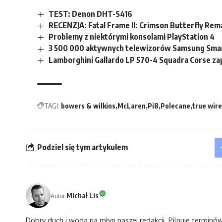
TEST: Denon DHT-S416
RECENZJA: Fatal Frame II: Crimson Butterfly Rem
Problemy z niektórymi konsolami PlayStation 4
3 500 000 aktywnych telewizorów Samsung Sma
Lamborghini Gallardo LP 570-4 Squadra Corse 
TAGI:
bowers & wilkins
McLaren
Pi8
Polecane
true wire
Podziel się tym artykułem
Michał Lis
Autor:
Dobry duch i woda na młyn naszej redakcji. Pilnuje terminó