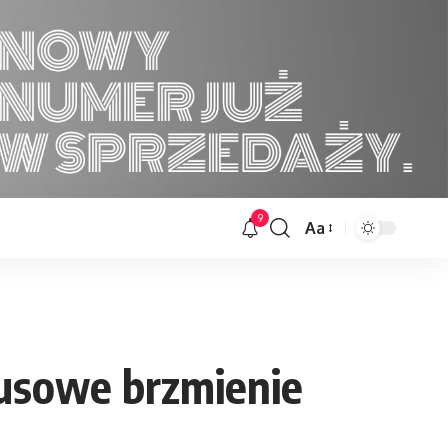
9
Aa
Font
Resizer
susowe brzmienie