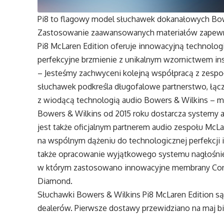
Pi8 to flagowy model słuchawek dokanałowych Bowe
Zastosowanie zaawansowanych materiałów zapewni
Pi8 McLaren Edition oferuje innowacyjną technolog
perfekcyjne brzmienie z unikalnym wzornictwem in
– Jesteśmy zachwyceni kolejną współpracą z zesp
słuchawek podkreśla długofalowe partnerstwo, łą
z wiodącą technologią audio Bowers & Wilkins – mó
Bowers & Wilkins od 2015 roku dostarcza systemy
jest także oficjalnym partnerem audio zespołu McLa
na wspólnym dążeniu do technologicznej perfekcji i
także opracowanie wyjątkowego systemu nagłośni
w którym zastosowano innowacyjne membrany Conti
Diamond.
Słuchawki Bowers & Wilkins Pi8 McLaren Edition s
dealerów. Pierwsze dostawy przewidziano na maj b