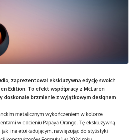
udio, zaprezentował ekskluzywną edycję swoich
en Edition. To efekt współpracy z McLaren
czy doskonałe brzmienie z wyjątkowym designem
ganckim metalicznym wykończeniem w kolorze
centami w odcieniu Papaya Orange. Tę ekskluzywną
k i na etui ładującym, nawiązując do stylistyki
acji konstruktorów Formuły 1 w 2024 roku.