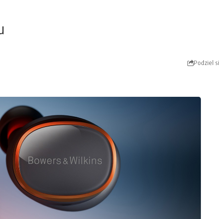
u
Podziel s