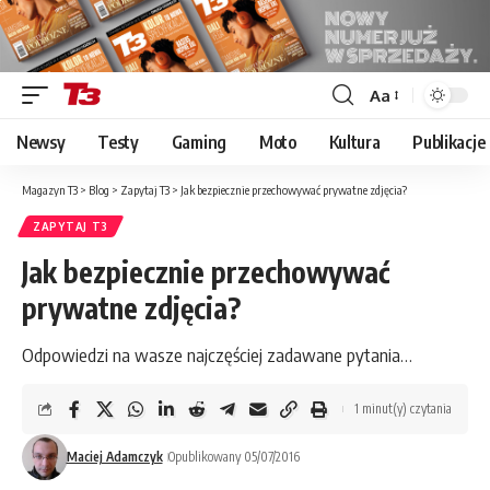
Aa
Font
Resizer
Newsy
Testy
Gaming
Moto
Kultura
Publikacje
Magazyn T3
>
Blog
>
Zapytaj T3
>
Jak bezpiecznie przechowywać prywatne zdjęcia?
ZAPYTAJ T3
Jak bezpiecznie przechowywać
prywatne zdjęcia?
Odpowiedzi na wasze najczęściej zadawane pytania…
1 minut(y) czytania
Maciej Adamczyk
Opublikowany 05/07/2016