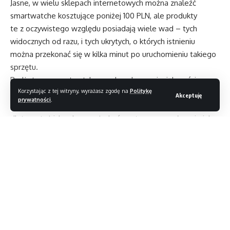
Jasne, w wielu sklepach internetowych można znaleźć
smartwatche kosztujące poniżej 100 PLN, ale produkty
te z oczywistego względu posiadają wiele wad – tych
widocznych od razu, i tych ukrytych, o których istnieniu
można przekonać się w kilka minut po uruchomieniu takiego
sprzętu.
Budżetowe smartwatche w zdecydowanej większości
Korzystając z tej witryny, wyrażasz zgodę na
Politykę
przypadków wykonane są po prostu tandetnie i mają częste
Akceptuję
prywatności
.
problemy ze współpracą z określonymi typami smartfonów,
dlatego też ich zakup może być postrzegany wyłącznie jako
wyrzucanie pieniędzy w błoto.
Czytaj dalej
Chcę zagrać w nowoczesną grę planszową
TEST: Apple Watch 6
Jak bezpiecznie przechowywać prywatne zdjęcia?
Magazyn T3
>
Blog
>
Zapytaj T3
>
Jak nagrywać filmy VR?
Czy istnieje sprzęt ułatwiający opiekę nad niemowlakiem?
ZAPYTAJ T3
Jaki inteligentny system grzewczy wybrać do domu?