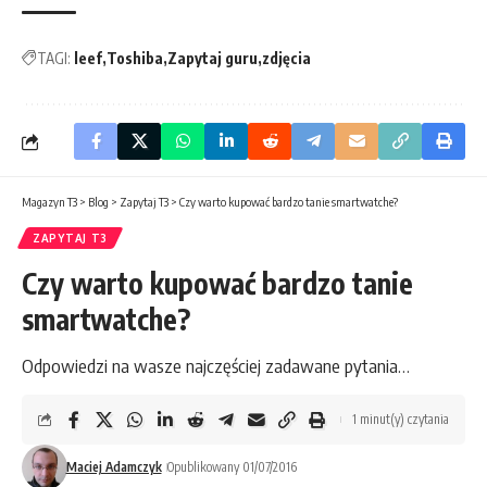
TAGI:
leef
Toshiba
Zapytaj guru
zdjęcia
Magazyn T3
>
Blog
>
Zapytaj T3
>
Czy warto kupować bardzo tanie smartwatche?
ZAPYTAJ T3
Czy warto kupować bardzo tanie
smartwatche?
Odpowiedzi na wasze najczęściej zadawane pytania…
1 minut(y) czytania
Maciej Adamczyk
Opublikowany 01/07/2016