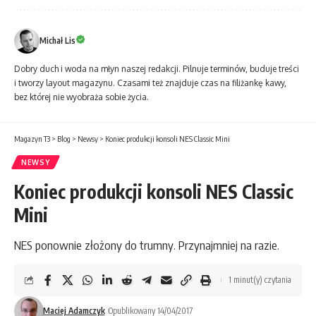
Michał Lis
Dobry duch i woda na młyn naszej redakcji. Pilnuje terminów, buduje treści
i tworzy layout magazynu. Czasami też znajduje czas na filiżankę kawy,
bez której nie wyobraża sobie życia.
Magazyn T3
>
Blog
>
Newsy
>
Koniec produkcji konsoli NES Classic Mini
NEWSY
Koniec produkcji konsoli NES Classic
Mini
NES ponownie złożony do trumny. Przynajmniej na razie.
1 minut(y) czytania
Maciej Adamczyk
Opublikowany 14/04/2017