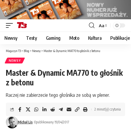
Aa
Font
Resizer
Newsy
Testy
Gaming
Moto
Kultura
Publikacje
Magazyn T3
>
Blog
>
Newsy
>
Master & Dynamic MA770 to głośnik z betonu
NEWSY
Master & Dynamic MA770 to głośnik
z betonu
Raczej nie zabierzecie tego głośnika ze sobą w plener.
2 minut(y) czytania
Michał Lis
Opublikowany 19/04/2017