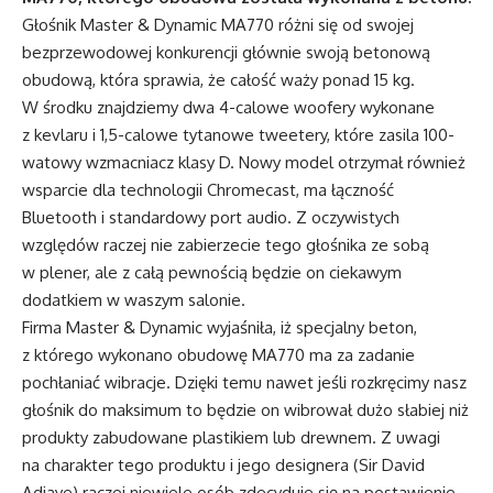
Głośnik Master & Dynamic MA770 różni się od swojej
bezprzewodowej konkurencji głównie swoją betonową
obudową, która sprawia, że całość waży ponad 15 kg.
W środku znajdziemy dwa 4-calowe woofery wykonane
z kevlaru i 1,5-calowe tytanowe tweetery, które zasila 100-
watowy wzmacniacz klasy D. Nowy model otrzymał również
wsparcie dla technologii Chromecast, ma łączność
Bluetooth i standardowy port audio. Z oczywistych
względów raczej nie zabierzecie tego głośnika ze sobą
w plener, ale z całą pewnością będzie on ciekawym
dodatkiem w waszym salonie.
Firma Master & Dynamic wyjaśniła, iż specjalny beton,
z którego wykonano obudowę MA770 ma za zadanie
pochłaniać wibracje. Dzięki temu nawet jeśli rozkręcimy nasz
głośnik do maksimum to będzie on wibrował dużo słabiej niż
produkty zabudowane plastikiem lub drewnem. Z uwagi
na charakter tego produktu i jego designera (Sir David
Adjaye) raczej niewiele osób zdecyduje się na postawienie