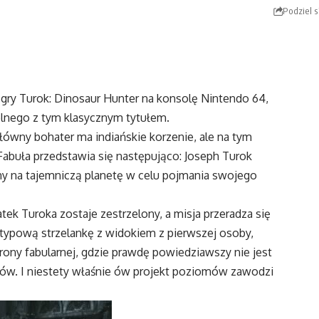
Podziel s
gry Turok: Dinosaur Hunter na konsolę Nintendo 64,
lnego z tym klasycznym tytułem.
łówny bohater ma indiańskie korzenie, ale na tym
Fabuła przedstawia się następująco: Joseph Turok
y na tajemniczą planetę w celu pojmania swojego
atek Turoka zostaje zestrzelony, a misja przeradza się
 typową strzelankę z widokiem z pierwszej osoby,
trony fabularnej, gdzie prawdę powiedziawszy nie jest
mów. I niestety właśnie ów projekt poziomów zawodzi