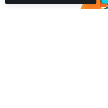
Domyślnie Firefox wyświetla niewielką liczbę pask
nawigacyjną i, ewentualnie, pasek zakładek. Persona
możliwa, ale dostępne opcje są bardzo ograniczone
Możemy zdecydować, czy chcemy, by któryś z wymi
własny. Jego zawartość mogą stanowić odnośniki d
oraz przyciski funkcyjne przeglądarki służące do na
komponentów programu (jak np. menedżer pobieran
wyświetlania zakładek lub historii w panelu boczny
I na tym właściwie możliwości konfiguracji się ko