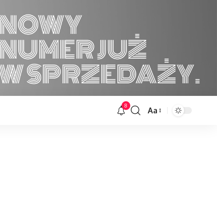
8
Aa
Font
Resizer