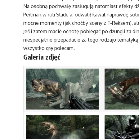
Na osobną pochwałę zasługują natomiast efekty dź
Perlman w roli Slade’a, odwalił kawał naprawdę sol
mocne momenty (jak choćby sceny z T-Reksem), ale 
Jeśli zatem macie ochotę pobiegać po dżungli za dino
niespecjalnie przepadacie za tego rodzaju tematyką
wszystko grę polecam.
Galeria zdjęć