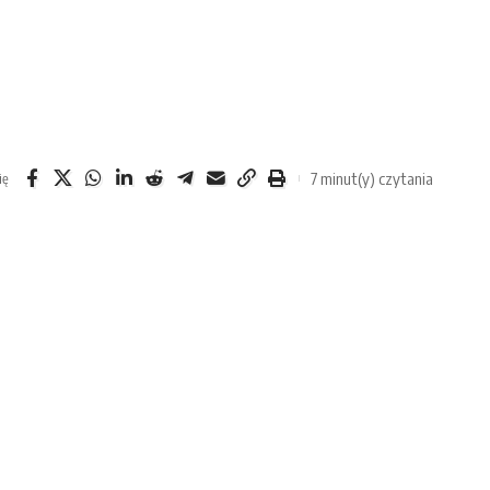
7 minut(y) czytania
ię