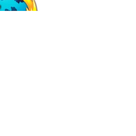
ów narzędzi – pasek stanu, standardową belkę
lizacja tej części przeglądarki jest wprawdzie
.
enionych pasków był wyświetlany, a także dodać
o wybranych stron WWW (tak jak na pasku zakładek)
wigacji po witrynie lub przechodzenia do innych
ia). Menu Widok udostępnia również opcję
m.
ńczą. Możemy natomiast zmieniać sposób wyświetlania