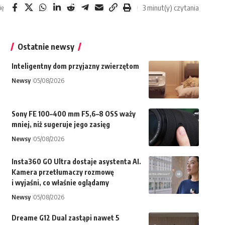
3 minut(y) czytania
ię
Ostatnie newsy
Inteligentny dom przyjazny zwierzętom
Newsy
05/08/2026
Sony FE 100–400 mm F5,6–8 OSS waży
mniej, niż sugeruje jego zasięg
Newsy
05/08/2026
Insta360 GO Ultra dostaje asystenta AI.
Kamera przetłumaczy rozmowę
i wyjaśni, co właśnie oglądamy
Newsy
05/08/2026
Dreame G12 Dual zastąpi nawet 5