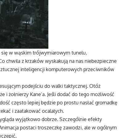
 się w wąskim trójwymiarowym tunelu,
. Co chwila z krzaków wyskakują na nas niebezpieczne
 sztucznej inteligencji komputerowych przeciwników
sującym podejściu do walki taktycznej. Otóż
że i żołnierzy Kane’a. Jeśli dodać do tego możliwość
dość często lepiej będzie po prostu nasłać gromadkę
ekać i zaatakować ocalałych.
i wygląda wyjątkowo dobrze. Szczególnie efekty
Animacja postaci troszeczkę zawodzi, ale w ogólnym
yczepić.