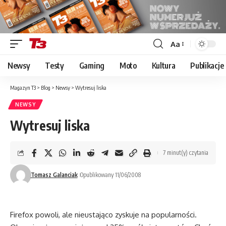
Aa
Font
Resizer
Newsy
Testy
Gaming
Moto
Kultura
Publikacje
Magazyn T3
>
Blog
>
Newsy
>
Wytresuj liska
NEWSY
Wytresuj liska
7 minut(y) czytania
Tomasz Galanciak
Opublikowany 11/06/2008
Firefox powoli, ale nieustająco zyskuje na popularności.