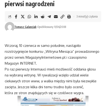
pierwsi nagrodzeni
3 minut(y) czytania
Tomasz Galanciak
Opublikowany 11/06/2008
Wczoraj, 10 czerwca w samo południe, nastąpiło
rozstrzygnięcie konkursu „Witryna Miesiąca” prowadzonego
przez serwis MagazynyInternetowe.pl i czasopismo
Magazyn INTERNET.
Po raz pierwszy Internauci mieli możliwość oddania głosu
na wybraną witrynę. W rywalizacji wzięło udział wiele
ciekawych stron www, a walka między nimi była niezwykle
zacięta. Jeszcze kilka dni temu trudno było ocenić,
która ze stron znajdujących się w czołówce wygra.