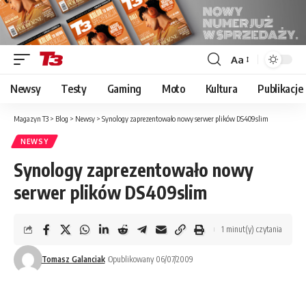
Aa
Font
Resizer
Newsy
Testy
Gaming
Moto
Kultura
Publikacje
Magazyn T3
>
Blog
>
Newsy
>
Synology zaprezentowało nowy serwer plików DS409slim
NEWSY
Synology zaprezentowało nowy
serwer plików DS409slim
1 minut(y) czytania
Tomasz Galanciak
Opublikowany 06/07/2009