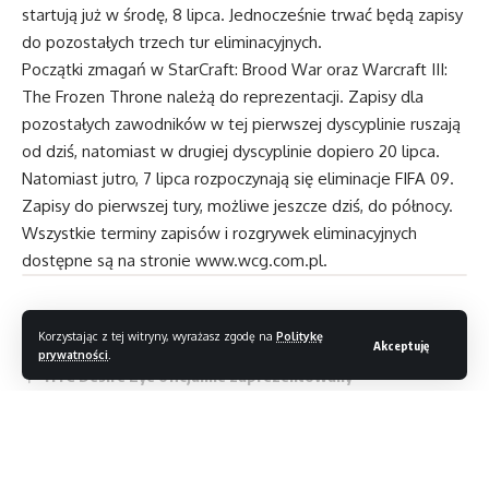
startują już w środę, 8 lipca. Jednocześnie trwać będą zapisy
do pozostałych trzech tur eliminacyjnych.
Początki zmagań w StarCraft: Brood War oraz Warcraft III:
The Frozen Throne należą do reprezentacji. Zapisy dla
pozostałych zawodników w tej pierwszej dyscyplinie ruszają
od dziś, natomiast w drugiej dyscyplinie dopiero 20 lipca.
Natomiast jutro, 7 lipca rozpoczynają się eliminacje FIFA 09.
Zapisy do pierwszej tury, możliwe jeszcze dziś, do północy.
Wszystkie terminy zapisów i rozgrywek eliminacyjnych
dostępne są na stronie
www.wcg.com.pl
.
Korzystając z tej witryny, wyrażasz zgodę na
Politykę
Akceptuję
Trzy nowe gamingowe headsety od Skullcandy
prywatności
.
HTC Desire Eye oficjalnie zaprezentowany
Haker prostym sposobem złamał zabezpieczenie Galaxy
S8
Monitory referencyjne Sony OLED wyróżnione prestiżową
nagrodą Emmy w kategorii technologii i inżynierii
Czytaj dalej