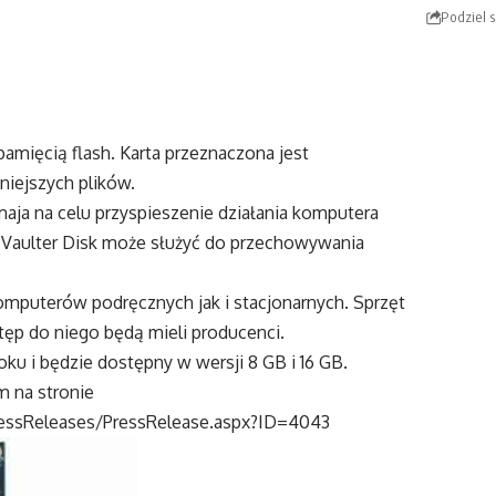
Podziel s
pamięcią flash. Karta przeznaczona jest
iejszych plików.
aja na celu przyspieszenie działania komputera
k Vaulter Disk może służyć do przechowywania
mputerów podręcznych jak i stacjonarnych. Sprzęt
ęp do niego będą mieli producenci.
oku i będzie dostępny w wersji 8 GB i 16 GB.
m na stronie
essReleases/PressRelease.aspx?ID=4043