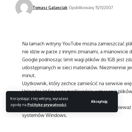
Tomasz Galanciak
Opublikowany 15/11/2007
Na łamach witryny YouTube można zamieszczać pliki
nie idzie w parze z innymi zmianami, a mianowicie d
Google podnosząc limit wagi plików do 1GB jest zda
udostępnianych w sieci materiałów. Niezmiennie je
minut.
Użytkownik, który zechce zamieścić na serwisie wię
Uploader, która poza możliwością wgrywania plików
Korzystając z tej witryny, wyrażasz
jednocześnie.
Akceptuję
zgodę na
Politykę prywatności
.
Rozczarowani będą użytkownicy Linuksa, ponieważ p
systemów Windows.
Źródło: WWW