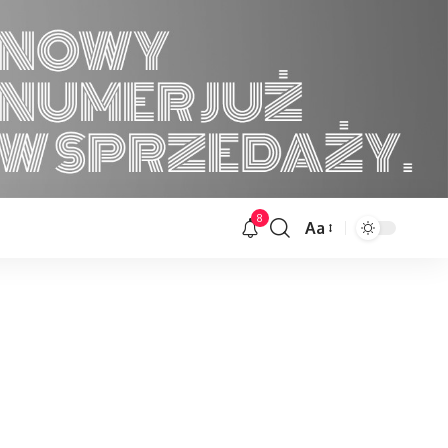
8
Aa
Font
Resizer