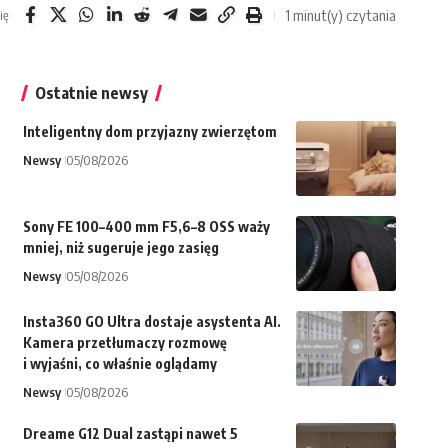
1 minut(y) czytania
ię
Ostatnie newsy
Inteligentny dom przyjazny zwierzętom
Newsy
05/08/2026
Sony FE 100–400 mm F5,6–8 OSS waży
mniej, niż sugeruje jego zasięg
Newsy
05/08/2026
Insta360 GO Ultra dostaje asystenta AI.
Kamera przetłumaczy rozmowę
i wyjaśni, co właśnie oglądamy
Newsy
05/08/2026
Dreame G12 Dual zastąpi nawet 5