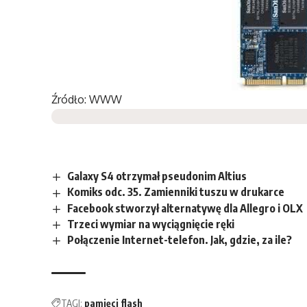
Źródło: WWW
Galaxy S4 otrzymał pseudonim Altius
Komiks odc. 35. Zamienniki tuszu w drukarce
Facebook stworzył alternatywę dla Allegro i OLX
Trzeci wymiar na wyciągnięcie ręki
Połączenie Internet-telefon. Jak, gdzie, za ile?
TAGI:
pamięci flash