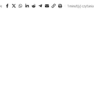
1 minut(y) czytania
ię