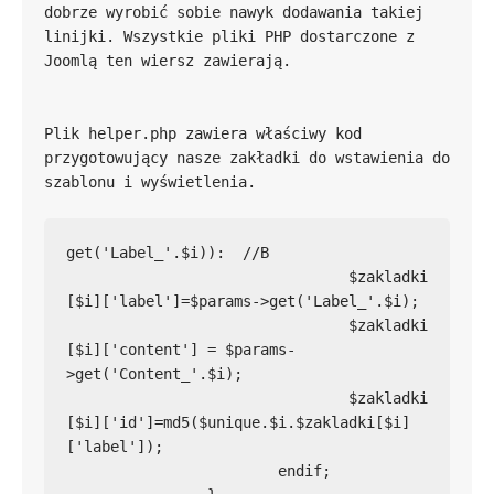
dobrze wyrobić sobie nawyk dodawania takiej 
linijki. Wszystkie pliki PHP dostarczone z 
Plik helper.php zawiera właściwy kod 
przygotowujący nasze zakładki do wstawienia do 
get('Label_'.$i)):  //B

				$zakladki
[$i]['label']=$params->get('Label_'.$i);

				$zakladki
[$i]['content'] = $params-
>get('Content_'.$i);

				$zakladki
[$i]['id']=md5($unique.$i.$zakladki[$i]
['label']);

			endif;
