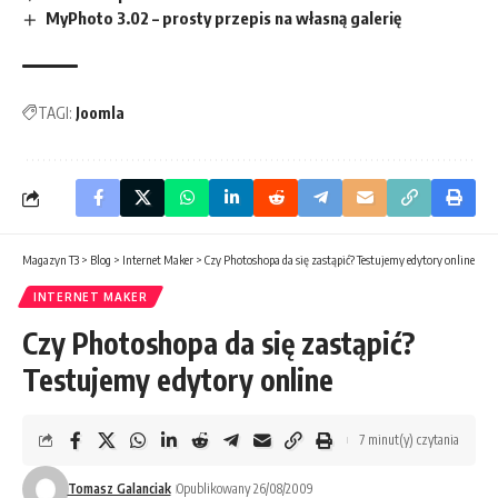
MyPhoto 3.02 – prosty przepis na własną galerię
TAGI:
Joomla
Magazyn T3
>
Blog
>
Internet Maker
>
Czy Photoshopa da się zastąpić? Testujemy edytory online
INTERNET MAKER
Czy Photoshopa da się zastąpić?
Testujemy edytory online
7 minut(y) czytania
Tomasz Galanciak
Opublikowany 26/08/2009