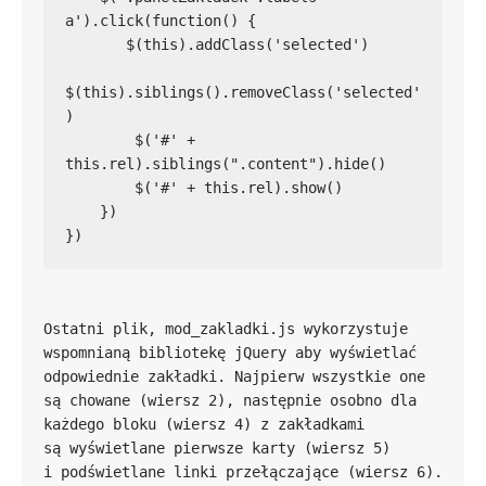
a').click(function() {

       $(this).addClass('selected')

$(this).siblings().removeClass('selected'
)

        $('#' + 
this.rel).siblings(".content").hide()

        $('#' + this.rel).show()

    })

})
Ostatni plik, mod_zakladki.js wykorzystuje 
wspomnianą bibliotekę jQuery aby wyświetlać 
odpowiednie zakładki. Najpierw wszystkie one 
są chowane (wiersz 2), następnie osobno dla 
każdego bloku (wiersz 4) z zakładkami 
są wyświetlane pierwsze karty (wiersz 5) 