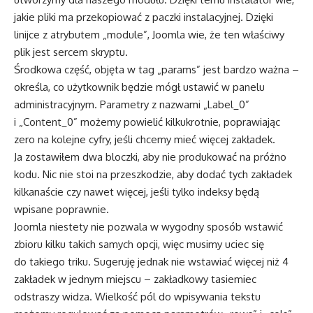
jakie pliki ma przekopiować z paczki instalacyjnej. Dzięki
linijce z atrybutem „module”, Joomla wie, że ten właściwy
plik jest sercem skryptu.
Środkowa część, objęta w tag „params” jest bardzo ważna –
określa, co użytkownik będzie mógł ustawić w panelu
administracyjnym. Parametry z nazwami „Label_0”
i „Content_0” możemy powielić kilkukrotnie, poprawiając
zero na kolejne cyfry, jeśli chcemy mieć więcej zakładek.
Ja zostawiłem dwa bloczki, aby nie produkować na próżno
kodu. Nic nie stoi na przeszkodzie, aby dodać tych zakładek
kilkanaście czy nawet więcej, jeśli tylko indeksy będą
wpisane poprawnie.
Joomla niestety nie pozwala w wygodny sposób wstawić
zbioru kilku takich samych opcji, więc musimy uciec się
do takiego triku. Sugeruję jednak nie wstawiać więcej niż 4
zakładek w jednym miejscu – zakładkowy tasiemiec
odstraszy widza. Wielkość pól do wpisywania tekstu