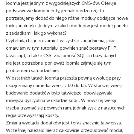
Joomla jest jednym z wygodniejszych CMS-ów. Oferuje
podstawowe komponenty, jednak bardzo często
potrzebujemy dodać do niego różne moduły dodające nowe
funkcjonalności. Jednym z takich modułów jest moduł panelu
z zakładkami. Jak go wykonać?
Czytelnik, chcąc zrozumieć wszystkie zagadnienia, jakie
omawiam w tym tutorialu, powinien znać postawy PHP,
Javascript, a także CSS. Znajomość SQL-a i bazy danych
nie jest potrzebna, ponieważ Joomla zajmuje się tym
problemem samodzielnie.
W ostatnich latach Joomla przeszła pewną ewolucję przy
okazji zmiany numerka wersji z 1.0 do 1.5. W starszej wersji
budowanie dodatków było łatwiejsze, obowiązywała
mniejsza dyscyplina w układzie kodu. W nowszej wersji
trzeba trzymać się pewnych ram, jednak zyski z narzuconych
reguł przewyższają koszty.
Zmiana wyglądu dodatków jest teraz znacznie łatwiejsza.
Wcześniej należało nieraz całkowicie przebudować moduł,