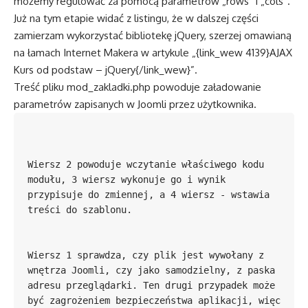
możemy regulować za pomocą parametrów „rows” i „cols”.
Już na tym etapie widać z listingu, że w dalszej części
zamierzam wykorzystać bibliotekę jQuery, szerzej omawianą
na łamach Internet Makera w artykule „{link_wew 4139}AJAX
Kurs od podstaw – jQuery{/link_wew}”.
Treść pliku mod_zakladki.php powoduje załadowanie
parametrów zapisanych w Joomli przez użytkownika.
Wiersz 2 powoduje wczytanie właściwego kodu 
modułu, 3 wiersz wykonuje go i wynik 
przypisuje do zmiennej, a 4 wiersz - wstawia 
Wiersz 1 sprawdza, czy plik jest wywołany z 
wnętrza Joomli, czy jako samodzielny, z paska 
adresu przeglądarki. Ten drugi przypadek może 
być zagrożeniem bezpieczeństwa aplikacji, więc 