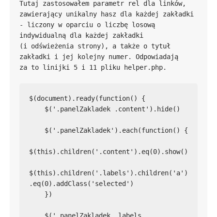
Tutaj zastosowałem parametr rel dla linków, 
zawierający unikalny hasz dla każdej zakładki 
- liczony w oparciu o liczbę losową 
indywidualną dla każdej zakładki 
(i odświeżenia strony), a także o tytuł 
zakładki i jej kolejny numer. Odpowiadają 
$(document).ready(function() {

    $('.panelZakladek .content').hide()

    $('.panelZakladek').each(function() {

$(this).children('.content').eq(0).show()

$(this).children('.labels').children('a')
.eq(0).addClass('selected')

    }) 

    $('.panelZakladek .labels 