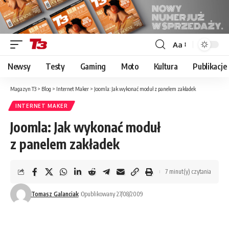
Aa
Font
Resizer
Newsy
Testy
Gaming
Moto
Kultura
Publikacje
Magazyn T3
>
Blog
>
Internet Maker
>
Joomla: Jak wykonać moduł z panelem zakładek
INTERNET MAKER
Joomla: Jak wykonać moduł
z panelem zakładek
7 minut(y) czytania
Tomasz Galanciak
Opublikowany 27/08/2009