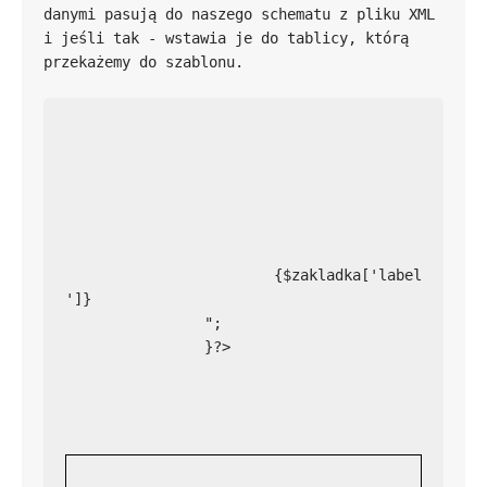
danymi pasują do naszego schematu z pliku XML 
i jeśli tak - wstawia je do tablicy, którą 
			{$zakladka['label
']}

		";

		}?>
