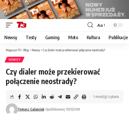
Aa
Font
Resizer
Newsy
Testy
Gaming
Moto
Kultura
Publikacje
Magazyn T3
>
Blog
>
Newsy
>
Czy dialer może przekierować połączenie neostrady?
NEWSY
Czy dialer może przekierować
połączenie neostrady?
1 minut(y) czytania
Tomasz Galanciak
Opublikowany 11/01/2008