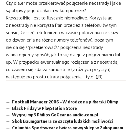
Czy dialer może przekierować połączenie neostrady i jakie
są objawy jego działania w komputerze?
Krzysztof
Nie, jest to fizycznie niemożliwe. Korzystając
z neostrady nie korzysta Pan przecież z telefonu (w tym
sensie, że sieć telefoniczna w czasie połączenia nie służy
do dzwonienia na różne numery telefonów), poza tym
nie da się \”przekierować\” połączenia neostrady
w analogiczny sposób, jak to się dzieje z połączeniami dial-
up. W przypadku ewentualnego rozłączenia z neostradą,
co czasem się zdarza samoistnie (z różnych przyczyn)
następuje po prostu utrata połączenia, i tyle. (JB)
Football Manager 2006 – W drodze na piłkarski Olimp
Black Friday w PlayStation Store
Wygraj mp3 Philips GoGear na audio.com.pl
Skok Baumgartnera ze szczytu ludzkich możliwości
Columbia Sportswear otwiera nowy sklep w Zakopanem