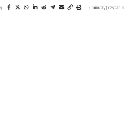
2 minut(y) czytania
ię