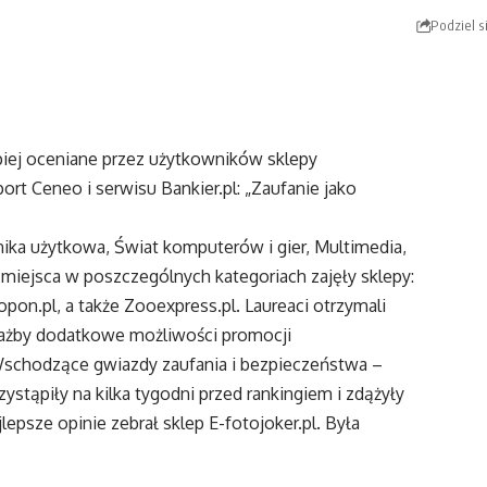
Podziel s
iej oceniane przez użytkowników sklepy
ort Ceneo i serwisu Bankier.pl: „Zaufanie jako
onika użytkowa, Świat komputerów i gier, Multimedia,
e miejsca w poszczególnych kategoriach zajęły sklepy:
opon.pl, a także Zooexpress.pl. Laureaci otrzymali
ciażby dodatkowe możliwości promocji
schodzące gwiazdy zaufania i bezpieczeństwa –
stąpiły na kilka tygodni przed rankingiem i zdążyły
lepsze opinie zebrał sklep E-fotojoker.pl. Była
rzenie będzie cykliczne, druga edycja w przyszłym