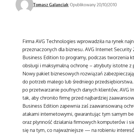
Tomasz Galanciak
Opublikowany 20/10/2010
Firma AVG Technologies wprowadziła na rynek naj
przeznaczonych dla biznesu. AVG Internet Security 2
Business Edition to programy, podczas tworzenia 
obsługi i maksymalną ochronę – atrybuty istotne z 
Nowy pakiet biznesowych rozwiązań zabezpiecza
do potrzeb małego lub średniego przedsiębiorstwa. 
po przetwarzanie poufnych danych klientów, AVG In
tak, aby chroniło firmę przed najbardziej zaawanso
Business Edition zapewnia zaś zaawansowaną ochr
atakami internetowymi, gwarantując tym samym b
oraz płynność działania firmowych komputerów i sie
się na tym, co najważniejsze — na robieniu interes