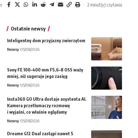
2 minut(y) czytania
ię
Ostatnie newsy
Inteligentny dom przyjazny zwierzętom
Newsy
05/08/2026
Sony FE 100–400 mm F5,6–8 OSS waży
mniej, niż sugeruje jego zasięg
Newsy
05/08/2026
Insta360 GO Ultra dostaje asystenta AI.
Kamera przetłumaczy rozmowę
i wyjaśni, co właśnie oglądamy
Newsy
05/08/2026
Dreame G12 Dual zastąpi nawet 5