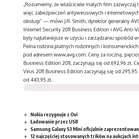
„Rozumiemy, że właściciele małych firm zazwyczaj n
więc zabezpieczeń antywirusowych i internetowych
obsługi” — mówi J.R. Smith, dyrektor generalny A
Internet Security 2011 Business Edition i AVG Anti-
były najłatwiejsze w użyciu i zarządzaniu spośród 
Pełna rodzina płatnych rodzinnych i konsumenckic
pod adresem www.avg.com. Ceny za roczną, pięcios
Business Edition 2011, zaczynają się od 692,96 zł. 
Virus 2011 Business Edition zaczynają się od 295,95
od 443,95 zł.
Nokia rezygnuje z Ovi
Ładowanie przez USB
Samsung Galaxy S3 Mini oficjalnie zaprezentowa
12 najczęściej stosowanych trików na aukcjach i