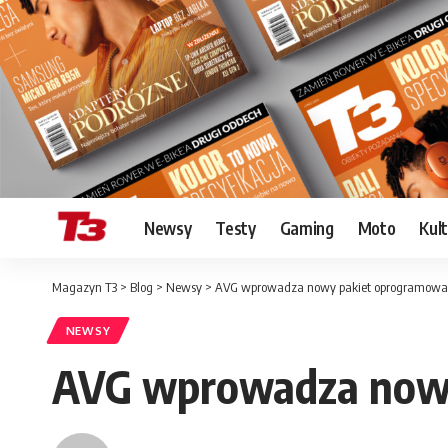
Newsy
Testy
Gaming
Moto
Kul
Magazyn T3
>
Blog
>
Newsy
>
AVG wprowadza nowy pakiet oprogramowan
NEWSY
AVG wprowadza nowy