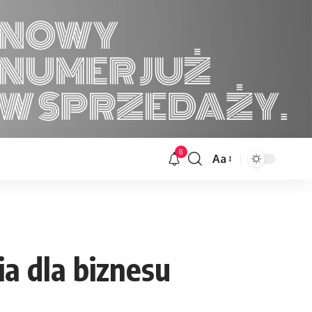
8
Aa
Font
Resizer
 dla biznesu