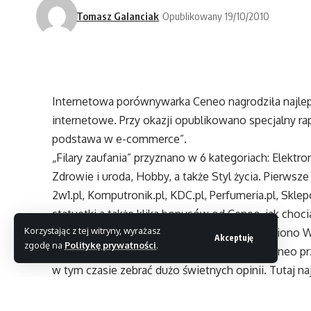
Tomasz Galanciak
Opublikowany 19/10/2010
Internetowa porównywarka Ceneo nagrodziła najlep
internetowe. Przy okazji opublikowano specjalny rap
podstawa w e-commerce”.
„Filary zaufania” przyznano w 6 kategoriach: Elektr
Zdrowie i uroda, Hobby, a także Styl życia. Pierwsz
2w1.pl, Komputronik.pl, KDC.pl, Perfumeria.pl, Sklep
statuetki a także klika bonusów od Ceneo, jak cho
Korzystając z tej witryny, wyrażasz
w porównywarce. Dodatkowo na gali wyróżniono W
Akceptuję
zgodę na
Politykę prywatności
.
sklepy, które do Programu Zaufane Opinie Ceneo przy
w tym czasie zebrać dużo świetnych opinii. Tutaj naj
to pierwsza edycja Rankingu Zaufanych Opinii. Wyda
roku.