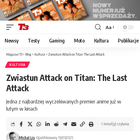
Aa
Font
Resizer
Newsy
Testy
Gaming
Moto
Kultura
Publikacje
Magazyn T3
>
Blog
>
Kultura
>
Zwiastun Attack on Titan: The Last Attack
KULTURA
Zwiastun Attack on Titan: The Last
Attack
Jedna z najbardziej wyczekiwanych premier anime już w
lutym w kinach
1 minut(y) czytania
Michał Lis
Opublikowany 15/01/2025