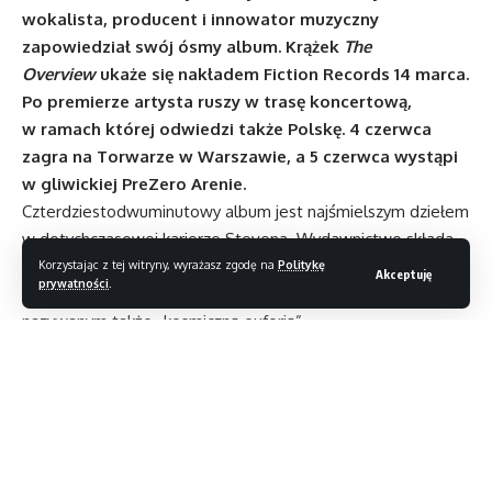
wokalista, producent i innowator muzyczny
zapowiedział swój ósmy album. Krążek
The
Overview
ukaże się nakładem Fiction Records 14 marca.
Po premierze artysta ruszy w trasę koncertową,
w ramach której odwiedzi także Polskę. 4 czerwca
zagra na Torwarze w Warszawie, a 5 czerwca wystąpi
w gliwickiej PreZero Arenie.
Czterdziestodwuminutowy album jest najśmielszym dziełem
w dotychczasowej karierze Stevena. Wydawnictwo składa
się z dwóch utworów –
Objects Ooutlive Us
i
The Overview
.
Korzystając z tej witryny, wyrażasz zgodę na
Politykę
Akceptuję
prywatności
.
Oba zostały zainspirowane tzw. „efektem oglądu”
nazywanym także „kosmiczną euforią”.
The Overview
to powrót Wilsona do rozległej, progresywnej
muzyki. Artysta pomógł zdefiniować na nowo
i spopularyzować gatunek zarówno dzięki swoim solowym
dokonaniom, jak i nagraniami z Porcupine Tree. Dwa
niezwykle ambitne utwory składają się z wyróżniających się
sekcji muzycznych, które płynnie przechodzą z jednego