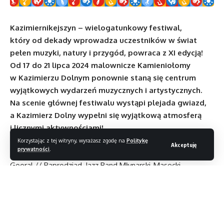
Kazimiernikejszyn – wielogatunkowy festiwal,
który od dekady wprowadza uczestników w świat
pełen muzyki, natury i przygód, powraca z XI edycją!
Od 17 do 21 lipca 2024 malownicze Kamieniołomy
w Kazimierzu Dolnym ponownie staną się centrum
wyjątkowych wydarzeń muzycznych i artystycznych.
Na scenie głównej festiwalu wystąpi plejada gwiazd,
a Kazimierz Dolny wypełni się wyjątkową atmosferą
i licznymi aktywnościami!
Na Kazimiernikejszyn 2024 wystąpią: Artur Rojek, Bass Astral,
Korzystając z tej witryny, wyrażasz zgodę na
Politykę
Akceptuję
prywatności
.
Baranovski, Bartek Królik, Bohemian Betyars, Gogol Bordello,
Gooral // Paprodziad, Jazz Band Młynarski-Masecki,
Kazimierska Orkiestra Dziadowska, Kuba Badach, Kwiat
Jabłoni, Łąki Łan, Projekt WOW, Sorry Boys i Vito Bambino.
Kazimiernikejszyn
to unikatowy festiwal muzyczny, będący
mieszanką energetycznych koncertów, jasnej strony mocy,