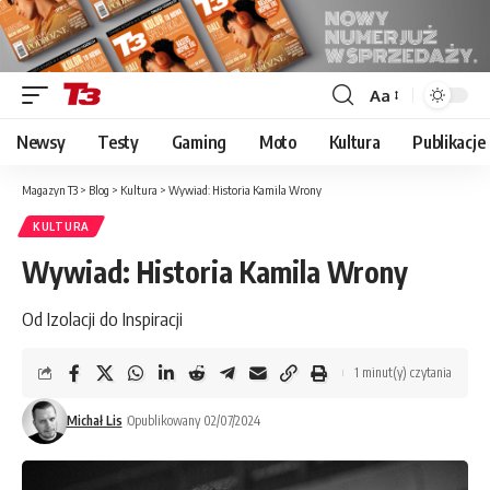
Aa
Font
Resizer
Newsy
Testy
Gaming
Moto
Kultura
Publikacje
Magazyn T3
>
Blog
>
Kultura
>
Wywiad: Historia Kamila Wrony
KULTURA
Wywiad: Historia Kamila Wrony
Od Izolacji do Inspiracji
1 minut(y) czytania
Michał Lis
Opublikowany 02/07/2024