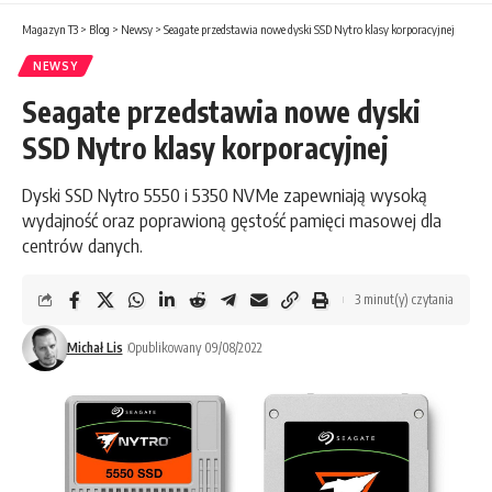
Magazyn T3
>
Blog
>
Newsy
>
Seagate przedstawia nowe dyski SSD Nytro klasy korporacyjnej
NEWSY
Seagate przedstawia nowe dyski
SSD Nytro klasy korporacyjnej
Dyski SSD Nytro 5550 i 5350 NVMe zapewniają wysoką
wydajność oraz poprawioną gęstość pamięci masowej dla
centrów danych.
3 minut(y) czytania
Michał Lis
Opublikowany 09/08/2022