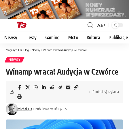
Aa
Font
Resizer
Newsy
Testy
Gaming
Moto
Kultura
Publikacje
Magazyn T3
>
Blog
>
Newsy
>
Winamp wraca! Audycja w Czwórce
NEWSY
Winamp wraca! Audycja w Czwórce
0 minut(y) czytania
Michał Lis
Opublikowany 11/08/2022