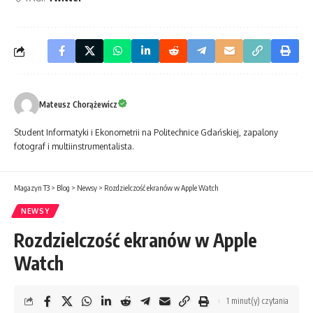
Mateusz Chorążewicz
Student Informatyki i Ekonometrii na Politechnice Gdańskiej, zapalony
fotograf i multiinstrumentalista.
Magazyn T3
>
Blog
>
Newsy
>
Rozdzielczość ekranów w Apple Watch
NEWSY
Rozdzielczość ekranów w Apple
Watch
1 minut(y) czytania