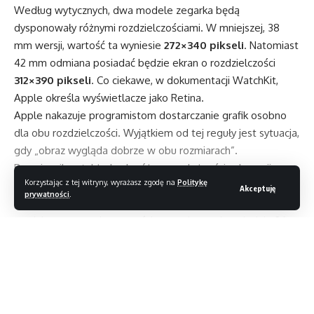
Według wytycznych, dwa modele zegarka będą
dysponowały różnymi rozdzielczościami. W mniejszej, 38
mm wersji, wartość ta wyniesie
272×340 pikseli
. Natomiast
42 mm odmiana posiadać będzie ekran o rozdzielczości
312×390 pikseli
. Co ciekawe, w dokumentacji WatchKit,
Apple określa wyświetlacze jako Retina.
Apple nakazuje programistom dostarczanie grafik osobno
dla obu rozdzielczości. Wyjątkiem od tej reguły jest sytuacja,
gdy „obraz wygląda dobrze w obu rozmiarach”.
Rozmiary ikon także będą różne w zależności od wersji
Korzystając z tej witryny, wyrażasz zgodę na
Politykę
zegarka. Mniejszy Watch będzie miał 29-pikselową ikonę
Akceptuję
prywatności
.
powiadomień i 172-pikselową ikonę Home. Natomiast
w większym zegarku wartości te wyniosą odpowiednio 36
i 196 pikseli.
Czytaj dalej
Marcowa oferta PlayStation Plus z gorącymi tytułami￼
Okulary AR od Apple mogą ukazać się w przyszłym roku