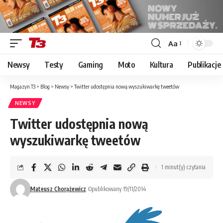
Aa
Font
Resizer
Newsy
Testy
Gaming
Moto
Kultura
Publikacje
Magazyn T3
>
Blog
>
Newsy
>
Twitter udostępnia nową wyszukiwarkę tweetów
NEWSY
Twitter udostępnia nową
wyszukiwarkę tweetów
1 minut(y) czytania
Mateusz Chorążewicz
Opublikowany 19/11/2014