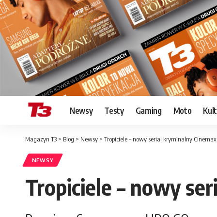
Newsy
Testy
Gaming
Moto
Kul
Magazyn T3
>
Blog
>
Newsy
>
Tropiciele – nowy serial kryminalny Cinemax
NEWSY
Tropiciele – nowy se