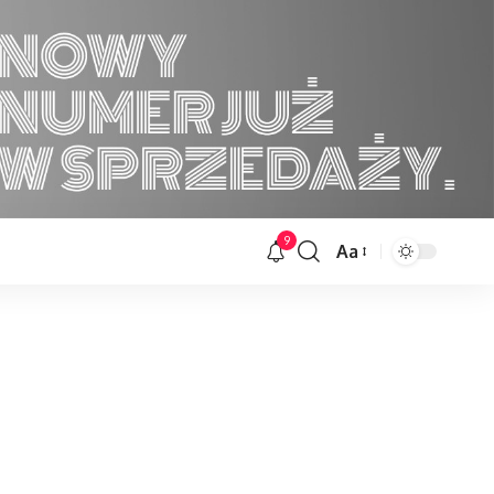
9
Aa
Font
Resizer