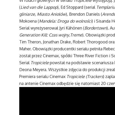
W rolach głównych w serialu
Tropiciele
występują: J
(
Lied van die Lappop
), Ed Stoppard (serial
Templariu
gliniarze, Miasto Aniołów
), Brendon Daniels (
Arends
Mokoena (
Mandela:
Droga do wolności
) i Sisanda 
Serial wyreżyserował Jyri Kähönen (
Bordertown
). A
Generation Kill: Czas wojny
,
Treme
). Obowiązki pro
Tim Theron, Jonathan Drake, Robert Thorogood or
Maher. Obowiązki producentki serialu pełniła Rebe
został przez Cinemax, spółki Three River Fiction i
Serial
Tropiciele
powstał na podstawie scenariusza 
Deona Meyera. Wszystkie zdjęcia do produkcji zreal
Premiera serialu Cinemax
Tropiciele (Trackers
) zapl
na antenie Cinemax odbędzie się natomiast 20 czerw