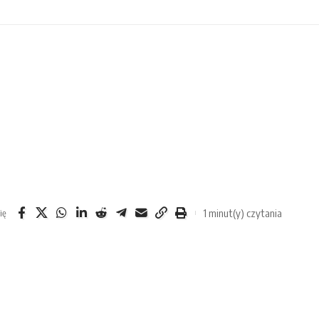
1 minut(y) czytania
ię