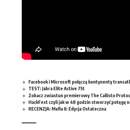
Facebook i Microsoft połączą kontynenty transat
TEST: Jabra Elite Active 75t
Zobacz zwiastun premierowy The Callisto Protoc
HackFest czyli jak w 48 godzin stworzyć potęgę n
RECENZJA: Mafia II: Edycja Ostateczna