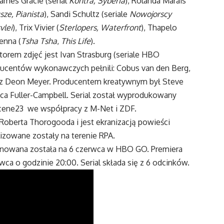
ames Gracie (serial
Kontra,
Syberia
), Rolanda Marais
sze, Pianista
), Sandi Schultz (seriale
Nowojorscy
vlei
), Trix Vivier (
Sterlopers, Waterfront
), Thapelo
Henna (
Tsha Tsha
,
This Life
).
utorem zdjęć jest Ivan Strasburg (seriale HBO
ducentów wykonawczych pełnili: Cobus van den Berg,
az Deon Meyer. Producentem kreatywnym był Steve
cca Fuller-Campbell. Serial został wyprodukowany
 Scene23 we współpracy z M-Net i ZDF.
Roberta Thorogooda i jest ekranizacją powieści
izowane zostały na terenie RPA.
anowana została na 6 czerwca w HBO GO. Premiera
ca o godzinie 20:00. Serial składa się z 6 odcinków.