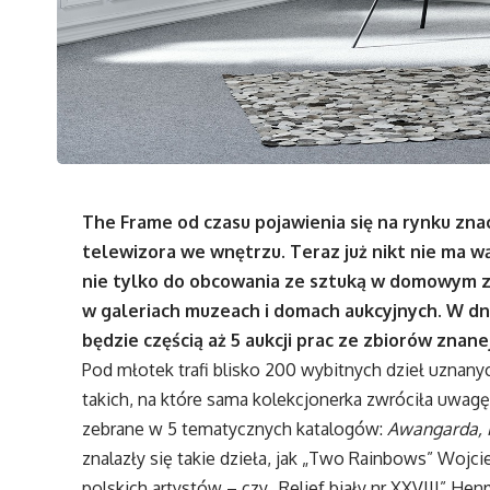
The Frame od czasu pojawienia się na rynku zna
telewizora we wnętrzu. Teraz już nikt nie ma w
nie tylko do obcowania ze sztuką w domowym zac
w galeriach muzeach i domach aukcyjnych. W dn
będzie częścią aż 5 aukcji prac ze zbiorów znanej
Pod młotek trafi blisko 200 wybitnych dzieł uznany
takich, na które sama kolekcjonerka zwróciła uwagę,
zebrane w 5 tematycznych katalogów:
Awangarda, K
znalazły się takie dzieła, jak „Two Rainbows” Wojc
polskich artystów – czy „Relief biały nr XXVIII” He