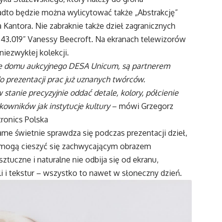
adto będzie można wylicytować także „Abstrakcję”
Kantora. Nie zabraknie także dzieł zagranicznych
VB43.019” Vanessy Beecroft. Na ekranach telewizorów
iezwykłej kolekcji.
nie domu aukcyjnego DESA Unicum, są partnerem
do prezentacji prac już uznanych twórców.
stanie precyzyjnie oddać detale, kolory, półcienie
owników jak instytucje kultury
– mówi Grzegorz
tronics Polska
me świetnie sprawdza się podczas prezentacji dzieł,
e mogą cieszyć się zachwycającym obrazem
uczne i naturalne nie odbija się od ekranu,
i i tekstur – wszystko to nawet w słoneczny dzień.