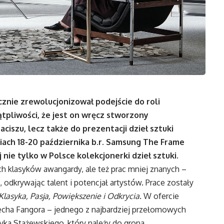
cznie zrewolucjonizował podejście do roli
ątpliwości, że jest on wręcz stworzony
iszu, lecz także do prezentacji dzieł sztuki
iach 18-20 października b.r. Samsung The Frame
 nie tylko w Polsce kolekcjonerki dzieł sztuki.
ch klasyków awangardy, ale też prac mniej znanych –
 odkrywając talent i potencjał artystów. Prace zostały
lasyka, Pasja, Powiększenie i Odkrycia
. W ofercie
iecha Fangora – jednego z najbardziej przełomowych
nryka Stażewskiego, który należy do grona