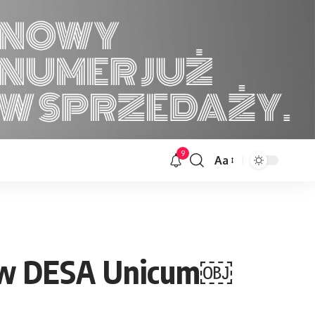
9
Aa
Font
Resizer
i￼ w DESA Unicum￼