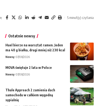
5 minut(y) czytania
ię
Ostatnie newsy
Huel bierze na warsztat ramen. Jeden
ma 40 g białka, drugi mniej niż 230 kcal
Newsy
07/08/2026
MOVA świętuje 2 lata w Polsce
Newsy
07/08/2026
Thule Approach 2 zamienia dach
samochodu w całkiem wygodną
sypialnię