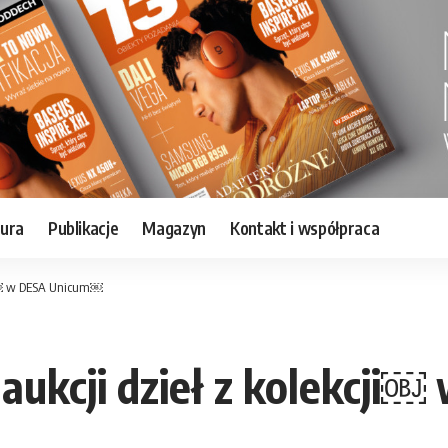
tura
Publikacje
Magazyn
Kontakt i współpraca
cji￼ w DESA Unicum￼
 aukcji dzieł z kolekcj