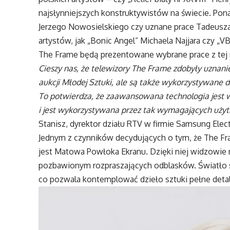
najsłynniejszych konstruktywistów na świecie. Pon
Jerzego Nowosielskiego czy uznane prace Tadeusza 
artystów, jak „Bonic Angel” Michaela Najjara czy „
The Frame będą prezentowane wybrane prace z tej n
Cieszy nas, że telewizory The Frame zdobyły uzna
aukcji Młodej Sztuki, ale są także wykorzystywane 
To potwierdza, że zaawansowana technologia jest w 
i jest wykorzystywana przez tak wymagających użytk
Stanisz, dyrektor działu RTV w firmie Samsung Elec
Jednym z czynników decydujących o tym, że The Fra
jest Matowa Powłoka Ekranu. Dzięki niej widzowi
pozbawionym rozpraszających odblasków. Światło szt
co pozwala kontemplować dzieło sztuki pełne detal