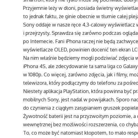
Przyjemnie leży w dłoni, posiada świetny wyświetlac
to jednak faktu, że ginie obecnie w tłumie całej p
Sony oddaje w nasze ręce 4,3-calowy wyświetlacz w 
i przejrzysty. Sprawdza się zarówno podczas ogląda
po Internecie. Fani iPhona raczej nie będą zachwyc
wyświetlacze OLED, powinien docenić ten ekran LC
Na nim właśnie będziemy mogli podziwiać zdjęcia w
iPhona 4S, ale zdecydowanie ta sama liga co Galax
w 1080p. Co więcej, zarówno zdjęcia, jak i filmy, 
telewizora, który podłączymy do telefonu za po
Niestety aplikacja PlayStation, która powinna być
mobilnych Sony, jest nadal w powijakach. Sporo na
do czynienia z ciągłym zasypianiem gruszek popiele
Żywotność baterii jest na przyzwoitym poziomie, a
wewnętrznej bez możliwości rozszerzenia, co chyb
To, co może być natomiast kłopotem, to mało resp