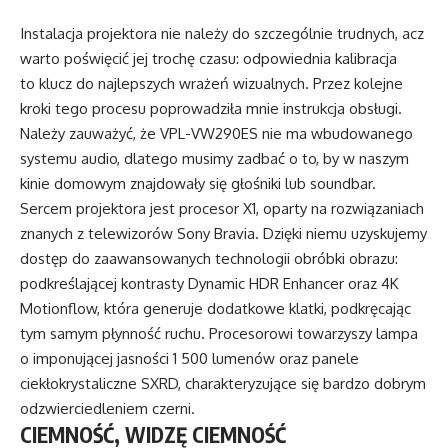
Instalacja projektora nie należy do szczególnie trudnych, acz
warto poświęcić jej trochę czasu: odpowiednia kalibracja
to klucz do najlepszych wrażeń wizualnych. Przez kolejne
kroki tego procesu poprowadziła mnie instrukcja obsługi.
Należy zauważyć, że VPL-VW290ES nie ma wbudowanego
systemu audio, dlatego musimy zadbać o to, by w naszym
kinie domowym znajdowały się głośniki lub soundbar.
Sercem projektora jest procesor X1, oparty na rozwiązaniach
znanych z telewizorów Sony Bravia. Dzięki niemu uzyskujemy
dostęp do zaawansowanych technologii obróbki obrazu:
podkreślającej kontrasty Dynamic HDR Enhancer oraz 4K
Motionflow, która generuje dodatkowe klatki, podkręcając
tym samym płynność ruchu. Procesorowi towarzyszy lampa
o imponującej jasności 1 500 lumenów oraz panele
ciekłokrystaliczne SXRD, charakteryzujące się bardzo dobrym
odzwierciedleniem czerni.
CIEMNOŚĆ, WIDZĘ CIEMNOŚĆ