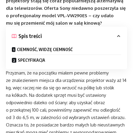
projektory stają się coraz popularniejszą alternatywą
dla telewizorów. Oferta Sony niedawno poszerzyła się
o profesjonalny model VPL-VW290ES – czy udało
mu się przemienić mój salon w salę kinową?
Spis treści
CIEMNOŚĆ, WIDZĘ CIEMNOŚĆ
SPECYFIKACJA
Przyznam, że na początku miałem pewne problemy
ze znalezieniem miejsca dla urządzenia: projektor waży aż 14
kg, więc raczej nie da się go wrzucić na półkę lub stolik
na kółkach. Na dodatek sprzęt musi być ustawiony
odpowiednio daleko od ściany: aby uzyskać obraz
o przekątnej 100 cali, powinniśmy zapewnić mu odległość
od 3 do 6,5 m, w zależności od wybranych ustawień obrazu.
Oznacza to, że posiadacze bardzo małych lub nieustawnych
mieszkań mogą mieć problemy z wygospodarowaniem