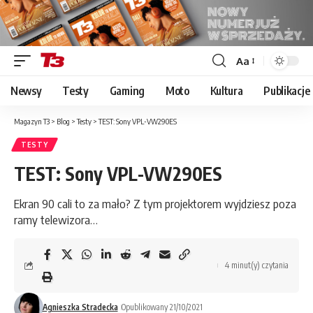
Aa
Font
Resizer
Newsy
Testy
Gaming
Moto
Kultura
Publikacje
Magazyn T3
>
Blog
>
Testy
>
TEST: Sony VPL-VW290ES
TESTY
TEST: Sony VPL-VW290ES
Ekran 90 cali to za mało? Z tym projektorem wyjdziesz poza
ramy telewizora…
4 minut(y) czytania
Agnieszka Stradecka
Opublikowany 21/10/2021