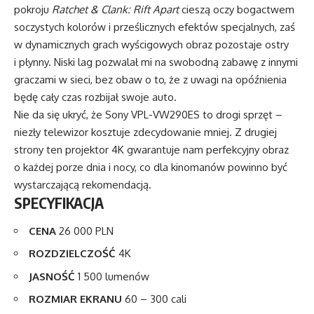
pokroju
Ratchet & Clank: Rift Apart
cieszą oczy bogactwem
soczystych kolorów i prześlicznych efektów specjalnych, zaś
w dynamicznych grach wyścigowych obraz pozostaje ostry
i płynny. Niski lag pozwalał mi na swobodną zabawę z innymi
graczami w sieci, bez obaw o to, że z uwagi na opóźnienia
będę cały czas rozbijał swoje auto.
Nie da się ukryć, że Sony VPL-VW290ES to drogi sprzęt –
niezły telewizor kosztuje zdecydowanie mniej. Z drugiej
strony ten projektor 4K gwarantuje nam perfekcyjny obraz
o każdej porze dnia i nocy, co dla kinomanów powinno być
wystarczającą rekomendacją.
SPECYFIKACJA
CENA
26 000 PLN
ROZDZIELCZOŚĆ
4K
JASNOŚĆ
1 500 lumenów
ROZMIAR EKRANU
60 – 300 cali